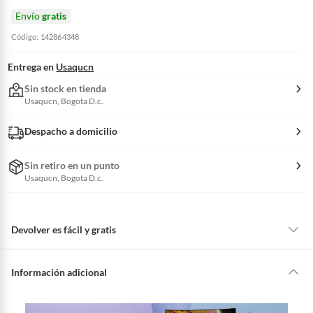
Envío
gratis
Código: 142864348
Entrega en
Usaqucn
Sin stock en tienda
Usaqucn, Bogota D.c.
Despacho a domicilio
Sin retiro en un punto
Usaqucn, Bogota D.c.
Devolver es fácil y gratis
Queremos que estés feliz con tu compra y que sientas nuestro respaldo
en todo momento. Por eso, como clientes cuentas con garantías y
Información adicional
derechos que puedes ejercer si necesitas hacer una devolución.
Tienes 5 días hábiles
para devolver por ley.