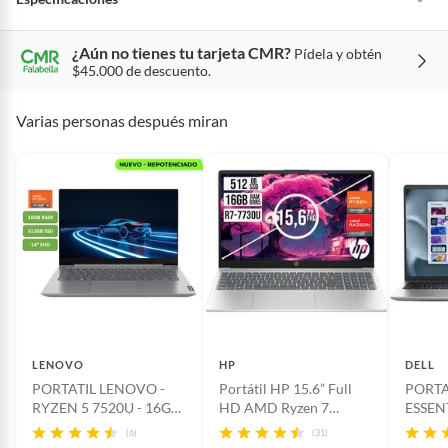
el mundo.
¿Aún no tienes tu tarjeta CMR?
Pídela y obtén
Condicion del
Nuevo
$45.000 de descuento.
producto
Varias personas después miran
Requiere Serial
Si
Number
Requiere IMEI
No
RECOMENDACION DE USO
Tipo de Portátil
Portátil
Ideal para
profesionales (con
Incluye
Portátil, cargador, manuales de
LENOVO
HP
DELL
usuario.
uso laboral)
PORTATIL LENOVO -
Portátil HP 15.6” Full
PORTA
RYZEN 5 7520U - 16GB
HD AMD Ryzen 7
ESSEN
RAM - 512GB SSD - 14"
7730U 16GB RAM
I5-13
Capacidad de
(6)
512GB SSD
(31)
FHD - MOD: V14 G4
512GB SSD Plata
RAM 2