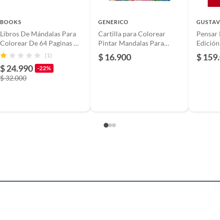
BOOKS
GENERICO
GUSTAV
Libros De Mándalas Para
Cartilla para Colorear
Pensar 
stá Wally? El Libro Para Colorear. Martin Handford
Colorear De 64 Paginas X
Pintar Mandalas Para
Edición
3 Unidades
Todos Grande
(1)
$ 16.900
$ 159
$ 24.990
ok
-22%
$ 32.000
6075850