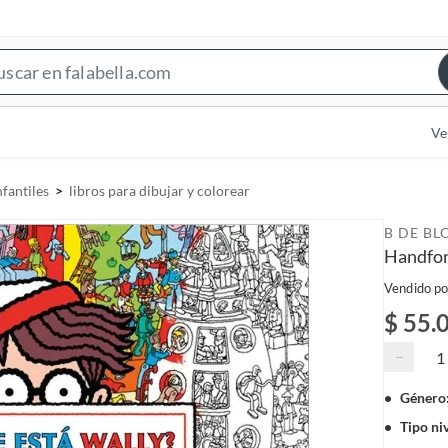
S
e
a
Ve
r
c
nfantiles
libros para dibujar y colorear
h
B
B DE BL
a
Handfo
r
Vendido po
$ 55.
−
Género
Tipo ni