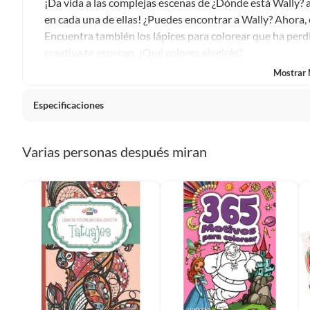
¡Da vida a las complejas escenas de ¿Dónde está Wally? a
en cada una de ellas! ¿Puedes encontrar a Wally? Ahora
Encuentra también los lápices para colorear que ha perdi
creativa te esperan. ¿Qué colores elegirás?
Mostrar
«Me encanta la idea de un viaje emocionante que nunca t
¿Qué podría ser mejor?»
Especificaciones
Condicion del producto
Nuevo
Varias personas después miran
Género
Literat
Incluye
Libro
Autor
Martin