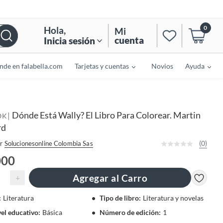
0
Hola
,
Mi
cuenta
Inicia sesión
nde en falabella.com
Tarjetas y cuentas
Novios
Ayuda
Dónde Está Wally? El Libro Para Colorear. Martin
|
OK
rd
(0)
r
Solucionesonline Colombia Sas
000
Agregar al Carro
+
:
Literatura
Tipo de libro
:
Literatura y novelas
vel educativo
:
Básica
Número de edición
:
1