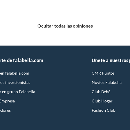
Ocultar todas las opiniones
l
ura y novelas
rte de falabella.com
Únete a nuestros
en falabella.com
CMR Puntos
as edades
os inversionistas
Novios Falabella
a en grupo Falabella
Club Bebé
s
 Empresa
Club Hogar
edores
Fashion Club