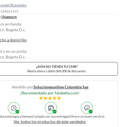
especificaciones
: 124626155
n
Usaqucn
ock en tienda
n, Bogota D.c.
cho a domicilio
tiro en un punto
n, Bogota D.c.
¿AÚN NO TIENES TU CMR?
Ábrela ahora y obtén $45.000 de descuento.
Vendido por
Solucionesonline Colombia Sas
¡Recomendado por falabella.com!
liza entregas a tiempo
Cumple con sus entregas
Ofrece un buen servicio
Ver todos los productos de este vendedor