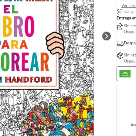
Ver más 
Código
Entrega e
Sin st
Usaquc
Despa
Sin re
Usaquc
Rea