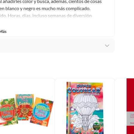
l añadirles color y busca, además, cientos de cosas
, en blanco y negro es mucho más complicado.
do. Horas, días, incluso semanas de diversión
 Más
ermina, repleto de color, energía y gente sonriendo.
ura
 Handford