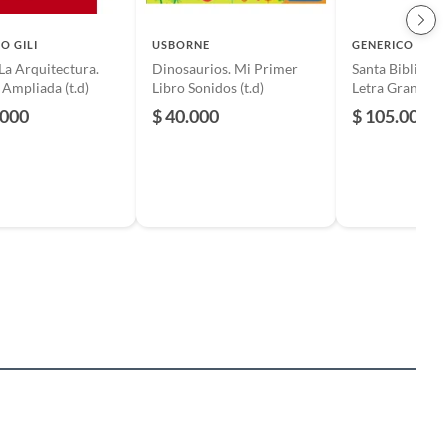
O GILI
USBORNE
GENERICO
La Arquitectura.
Dinosaurios. Mi Primer
Santa Biblia Rv
 Ampliada (t.d)
Libro Sonidos (t.d)
Letra Grande. P
.000
$ 40.000
$ 105.000