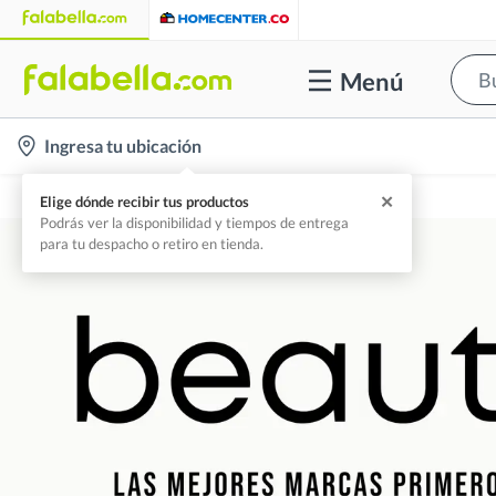
Menú
location-
Ingresa tu ubicación
icon
Home
Beauty F 💚
✕
Elige dónde recibir tus productos
Podrás ver la disponibilidad y tiempos de entrega
para tu despacho o retiro en tienda.