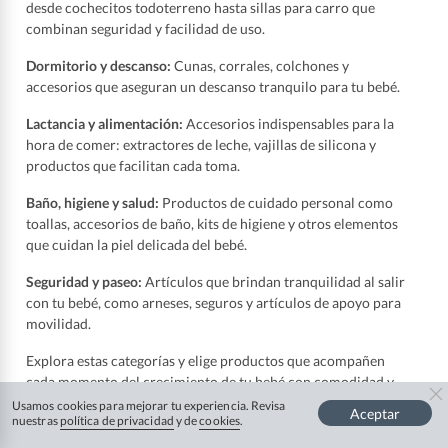
desde cochecitos todoterreno hasta sillas para carro que
combinan seguridad y facilidad de uso.
Dormitorio y descanso:
Cunas, corrales, colchones y
accesorios que aseguran un descanso tranquilo para tu bebé.
Lactancia y alimentación:
Accesorios indispensables para la
hora de comer: extractores de leche, vajillas de silicona y
productos que facilitan cada toma.
Baño, higiene y salud:
Productos de cuidado personal como
toallas, accesorios de baño, kits de higiene y otros elementos
que cuidan la piel delicada del bebé.
Seguridad y paseo:
Artículos que brindan tranquilidad al salir
con tu bebé, como arneses, seguros y artículos de apoyo para
movilidad.
Explora estas categorías y elige productos que acompañen
cada momento del crecimiento de tu bebé con comodidad y
estilo.
Usamos cookies para mejorar tu experiencia. Revisa
Aceptar
nuestras
política de privacidad
y de
cookies
.