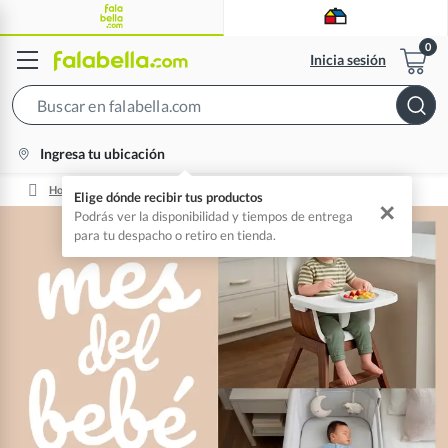
Inicia sesión
Search
Bar
location-
Ingresa tu ubicación
icon
Home
Tendencias De Productos Para Bebés
Elige dónde recibir tus productos
✕
Podrás ver la disponibilidad y tiempos de entrega
para tu despacho o retiro en tienda.