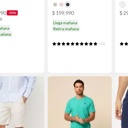
990
$ 199.990
$ 2
-50%
90
Llega mañana
añana
Retira mañana
mañana
(13)