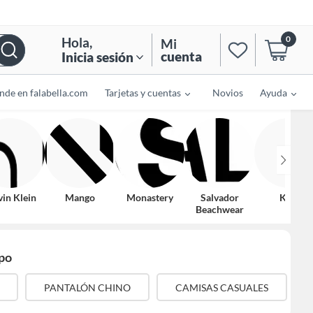
0
Hola
,
Mi
cuenta
Inicia sesión
nde en falabella.com
Tarjetas y cuentas
Novios
Ayuda
vin Klein
Mango
Monastery
Salvador
Koaj
Beachwear
po
PANTALÓN CHINO
CAMISAS CASUALES