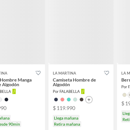
TINA
LA MARTINA
LA 
 Hombre Manga
Camiseta Hombre de
Ber
e Algodón
Algodón
Por 
ABELLA
Por FALABELLA
$ 1
990
$ 119.990
Lle
añana
Llega mañana
Ret
desde 90min
Retira mañana