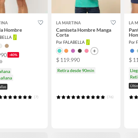
TINA
LA MARTINA
LA 
a Hombre
Camiseta Hombre Manga
Pan
Corta
Hom
ABELLA
Por FALABELLA
Por 
990
-40%
$ 119.990
$ 1
90
Retira desde 90min
Lle
añana
Ret
mañana
Últim
allas
(7)
(76)