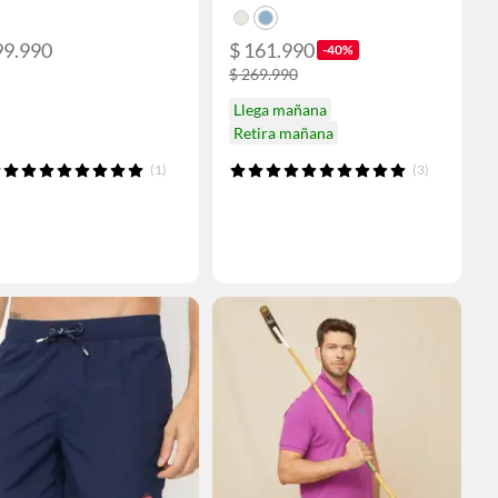
99.990
$ 161.990
-40%
$ 269.990
Llega mañana
Retira mañana
(1)
(3)