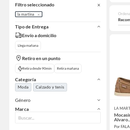
Filtro seleccionado
Ordena
la martina
Recom
Tipo de Entrega
Envío a domicilio
Llega mañana
Retiro en un punto
Retira desde 90min
Retira mañana
Categoría
Moda
Calzado y tenis
Género
LA MAR
Marca
Mocasi
Alvaro.
Por FAL