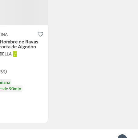
TINA
 Hombre de Rayas
corta de Algodón
ABELLA
990
añana
desde 90min