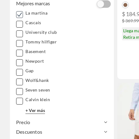
Mejores marcas
La martina
$ 184.
$ 369.9
Cascais
Llega m
University club
Retira 
Tommy hilfiger
Basement
Newport
Gap
Wolf&hank
Seven seven
Calvin klein
+ Ver más
Precio
Descuentos