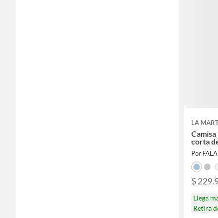
LA MAR
Camisa
corta d
Por FAL
$ 229.
Llega m
Retira 