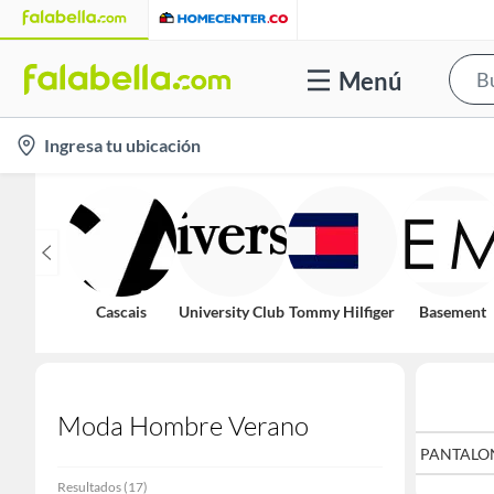
Menú
location-
Ingresa tu ubicación
icon
Cascais
University Club
Tommy Hilfiger
Basement
Moda Hombre Verano
CAMISAS
PANTALO
Resultados
(
17
)