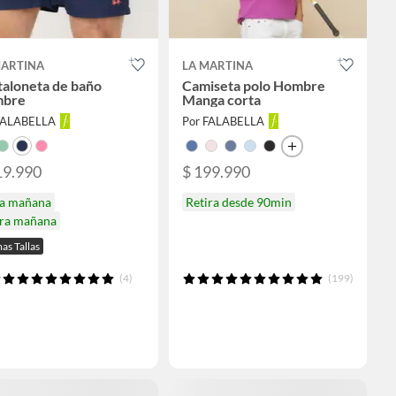
MARTINA
LA MARTINA
taloneta de baño
Camiseta polo Hombre
bre
Manga corta
FALABELLA
Por FALABELLA
19.990
$ 199.990
ga mañana
Retira desde 90min
ira mañana
as Tallas
(4)
(199)