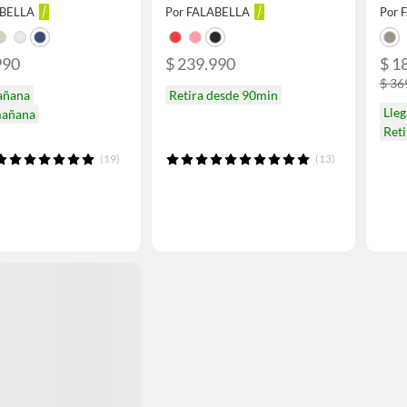
ABELLA
Por FALABELLA
Por 
990
$ 239.990
$ 1
$ 36
añana
Retira desde 90min
Lle
mañana
Ret
(19)
(13)