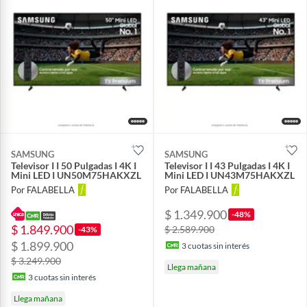
SAMSUNG
SAMSUNG
Televisor I I 50 Pulgadas I 4K I
Televisor I I 43 Pulgadas I 4K I
Mini LED I UN50M75HAKXZL
Mini LED I UN43M75HAKXZL
Por FALABELLA
Por FALABELLA
$ 1.349.900
-48%
$ 1.849.900
$ 2.589.900
-43%
$ 1.899.900
3
cuotas sin interés
$ 3.249.900
Llega mañana
3
cuotas sin interés
Llega mañana