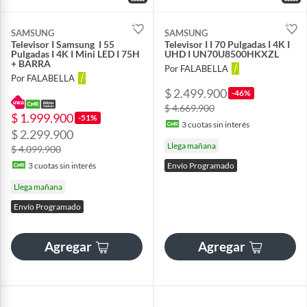
SAMSUNG
SAMSUNG
Televisor I Samsung I 55
Televisor I I 70 Pulgadas I 4K I
Pulgadas I 4K I Mini LED I 75H
UHD I UN70U8500HKXZL
+ BARRA
Por FALABELLA
Por FALABELLA
$ 2.499.900
-46%
$ 4.669.900
$ 1.999.900
-51%
3
cuotas sin interés
$ 2.299.900
Llega mañana
$ 4.099.900
3
cuotas sin interés
Envío Programado
Llega mañana
Envío Programado
Agregar
Agregar