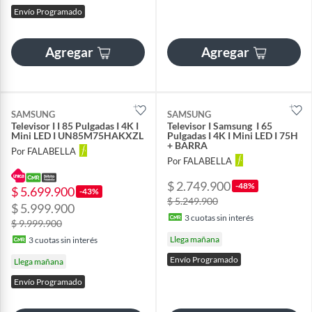
Envío Programado
Agregar
Agregar
SAMSUNG
SAMSUNG
Televisor I I 85 Pulgadas I 4K I
Televisor I Samsung I 65
Mini LED I UN85M75HAKXZL
Pulgadas I 4K I Mini LED I 75H
+ BARRA
Por FALABELLA
Por FALABELLA
$ 2.749.900
-48%
$ 5.699.900
-43%
$ 5.249.900
$ 5.999.900
3
cuotas sin interés
$ 9.999.900
Llega mañana
3
cuotas sin interés
Envío Programado
Llega mañana
Envío Programado