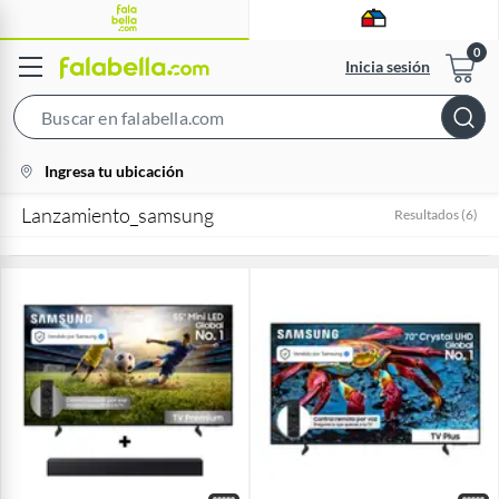
Inicia sesión
Search
Bar
location-
Ingresa tu ubicación
icon
Lanzamiento_samsung
Resultados
(
6
)