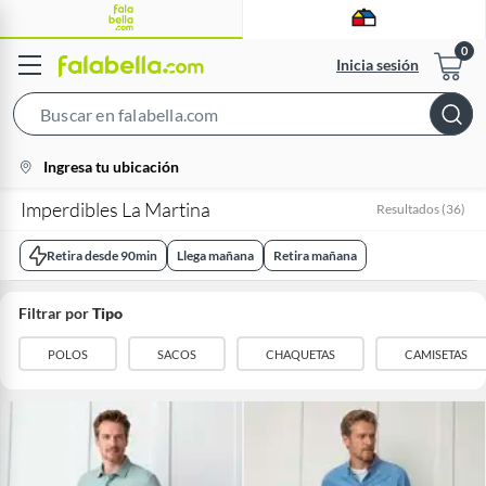
Inicia sesión
Search
Bar
location-
Ingresa tu ubicación
icon
Imperdibles La Martina
Resultados
(
36
)
Retira desde 90min
Llega mañana
Retira mañana
Filtrar por
Tipo
POLOS
SACOS
CHAQUETAS
CAMISETAS