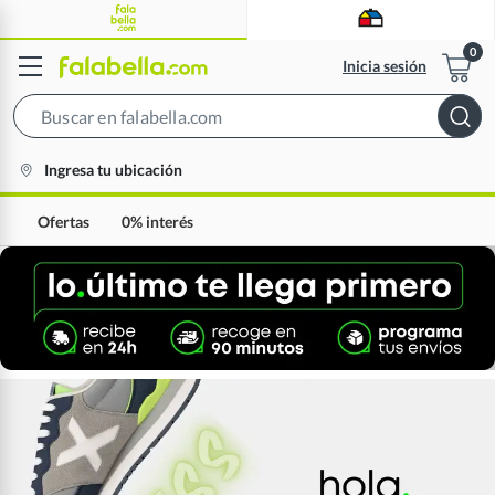
Inicia sesión
Search
Bar
location-
Ingresa tu ubicación
icon
Ofertas
0% interés