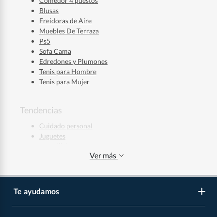
Comedor 4 puestos
Blusas
Freidoras de Aire
Muebles De Terraza
Ps5
Sofa Cama
Edredones y Plumones
Tenis para Hombre
Tenis para Mujer
Tendencias
Cuidado personal
Juguetes
Maquillaje
Ver más
Ropa deportiva
Jeans Hombre
Jeans Mujer
Regalos de Navidad
Te ayudamos
Regalos de Navidad para Niños
Regalos de Navidad para Mujeres