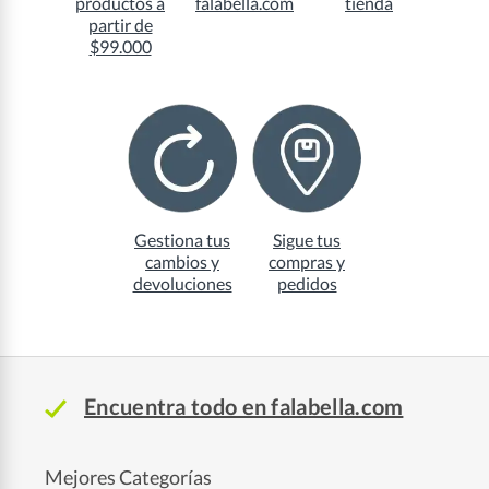
productos a
falabella.com
tienda
partir de
$99.000
Gestiona tus
Sigue tus
cambios y
compras y
devoluciones
pedidos
Encuentra todo en falabella.com
Mejores Categorías