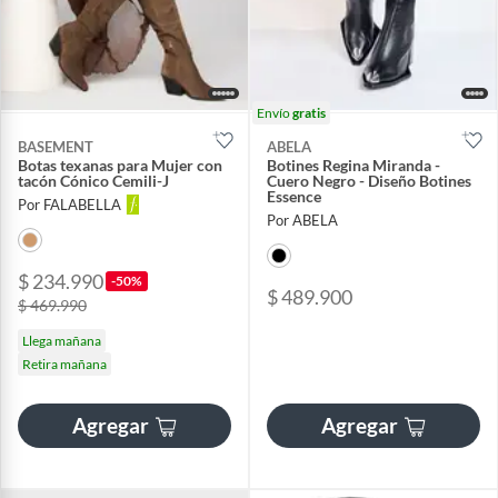
Envío
gratis
BASEMENT
ABELA
Botas texanas para Mujer con
Botines Regina Miranda -
tacón Cónico Cemili-J
Cuero Negro - Diseño Botines
Essence
Por FALABELLA
Por ABELA
$ 234.990
-50%
$ 489.900
$ 469.990
Llega mañana
Retira mañana
Agregar
Agregar