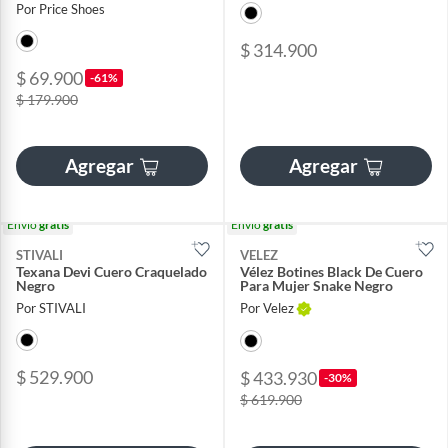
Por Price Shoes
$ 314.900
$ 69.900
-61%
$ 179.900
Agregar
Agregar
Envío
gratis
Envío
gratis
STIVALI
VELEZ
Texana Devi Cuero Craquelado
Vélez Botines Black De Cuero
Negro
Para Mujer Snake Negro
Por STIVALI
Por Velez
$ 529.900
$ 433.930
-30%
$ 619.900