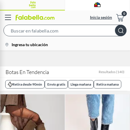
Inicia sesión
Search
Bar
location-
Ingresa tu ubicación
icon
Botas En Tendencia
Resultados
(
140
)
Retira desde 90min
Envío gratis
Llega mañana
Retira mañana