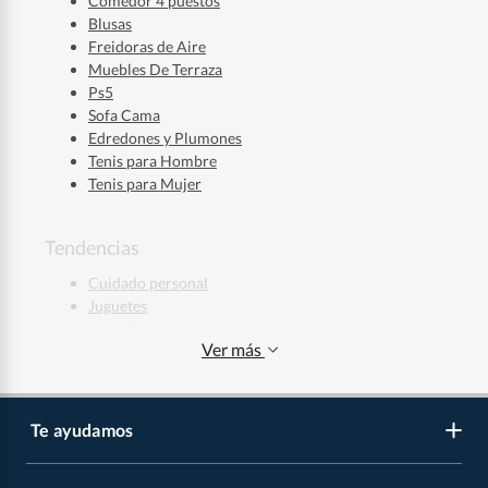
Comedor 4 puestos
Blusas
Freidoras de Aire
Muebles De Terraza
Ps5
Sofa Cama
Edredones y Plumones
Tenis para Hombre
Tenis para Mujer
Tendencias
Cuidado personal
Juguetes
Maquillaje
Ver más
Ropa deportiva
Jeans Hombre
Jeans Mujer
Regalos de Navidad
Te ayudamos
Regalos de Navidad para Niños
Regalos de Navidad para Mujeres