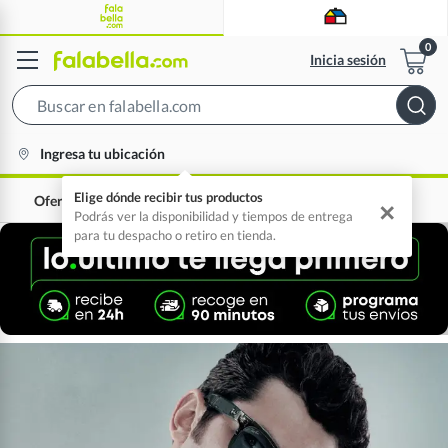
Inicia sesión
Search
Bar
location-
Ingresa tu ubicación
icon
Elige dónde recibir tus productos
Ofertas
0% interés
✕
Podrás ver la disponibilidad y tiempos de entrega
para tu despacho o retiro en tienda.