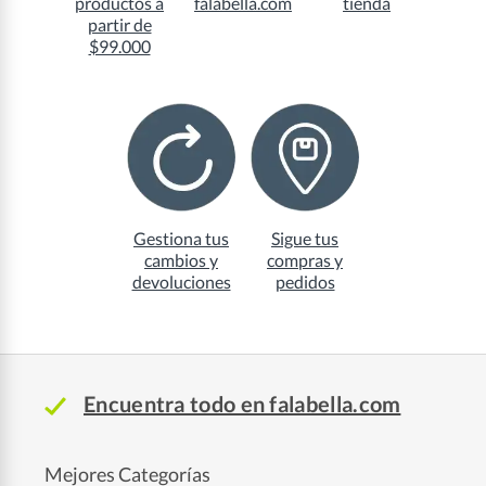
productos a
falabella.com
tienda
partir de
$99.000
Gestiona tus
Sigue tus
cambios y
compras y
devoluciones
pedidos
Encuentra todo en falabella.com
Mejores Categorías