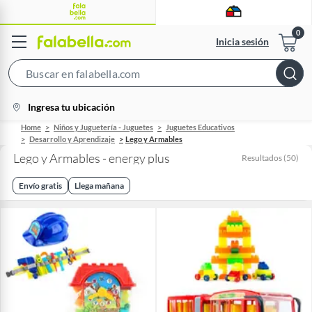
Inicia sesión
Search
Bar
location-
Ingresa tu ubicación
icon
Home
Niños y Juguetería - Juguetes
Juguetes Educativos
Desarrollo y Aprendizaje
Lego y Armables
Lego y Armables - energy plus
Resultados
(
50
)
Envío gratis
Llega mañana