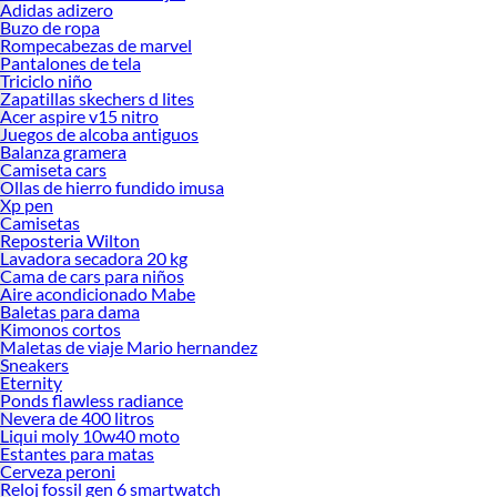
Adidas adizero
Buzo de ropa
Rompecabezas de marvel
Pantalones de tela
Triciclo niño
Zapatillas skechers d lites
Acer aspire v15 nitro
Juegos de alcoba antiguos
Balanza gramera
Camiseta cars
Ollas de hierro fundido imusa
Xp pen
Camisetas
Reposteria Wilton
Lavadora secadora 20 kg
Cama de cars para niños
Aire acondicionado Mabe
Baletas para dama
Kimonos cortos
Maletas de viaje Mario hernandez
Sneakers
Eternity
Ponds flawless radiance
Nevera de 400 litros
Liqui moly 10w40 moto
Estantes para matas
Cerveza peroni
Reloj fossil gen 6 smartwatch