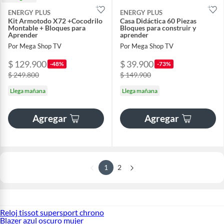
ENERGY PLUS
ENERGY PLUS
Kit Armotodo X72 +Cocodrilo
Casa Didáctica 60 Piezas
Montable + Bloques para
Bloques para construir y
Aprender
aprender
Por Mega Shop TV
Por Mega Shop TV
$ 129.900
$ 39.900
-48%
-73%
$ 249.800
$ 149.900
Llega mañana
Llega mañana
Agregar
Agregar
1
2
Reloj tissot supersport chrono
Blazer azul oscuro mujer