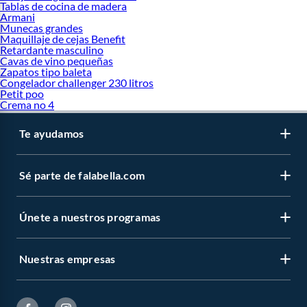
Tablas de cocina de madera
Armani
Munecas grandes
Maquillaje de cejas Benefit
Retardante masculino
Cavas de vino pequeñas
Zapatos tipo baleta
Congelador challenger 230 litros
Petit poo
Crema no 4
Te ayudamos
Sé parte de falabella.com
Únete a nuestros programas
Nuestras empresas