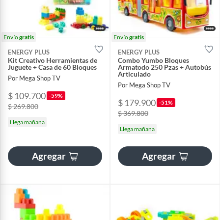
Envío
gratis
Envío
gratis
ENERGY PLUS
ENERGY PLUS
Kit Creativo Herramientas de
Combo Yumbo Bloques
Juguete + Casa de 60 Bloques
Armatodo 250 Pzas + Autobús
Articulado
Por Mega Shop TV
Por Mega Shop TV
$ 109.700
-59%
$ 179.900
-51%
$ 269.800
$ 369.800
Llega mañana
Llega mañana
Agregar
Agregar