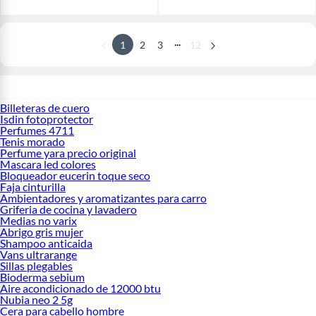
...
1
2
3
12
Billeteras de cuero
Isdin fotoprotector
Perfumes 4711
Tenis morado
Perfume yara precio original
Mascara led colores
Bloqueador eucerin toque seco
Faja cinturilla
Ambientadores y aromatizantes para carro
Griferia de cocina y lavadero
Medias no varix
Abrigo gris mujer
Shampoo anticaida
Vans ultrarange
Sillas plegables
Bioderma sebium
Aire acondicionado de 12000 btu
Nubia neo 2 5g
Cera para cabello hombre