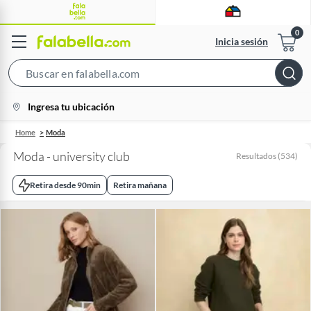
Inicia sesión
Search
Bar
location-
Ingresa tu ubicación
icon
Home
Moda
Moda - university club
Resultados
(
534
)
Retira desde 90min
Retira mañana