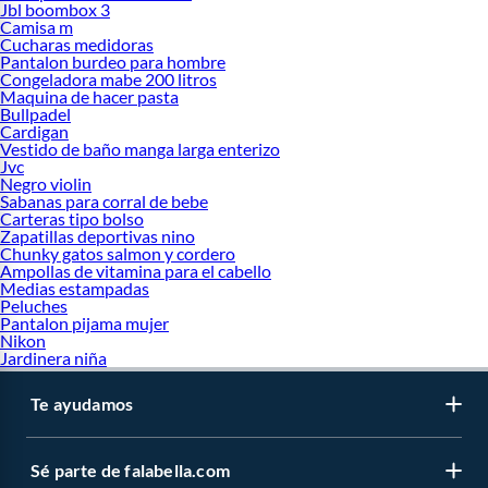
Jbl boombox 3
Camisa m
Cucharas medidoras
Pantalon burdeo para hombre
Congeladora mabe 200 litros
Maquina de hacer pasta
Bullpadel
Cardigan
Vestido de baño manga larga enterizo
Jvc
Negro violin
Sabanas para corral de bebe
Carteras tipo bolso
Zapatillas deportivas nino
Chunky gatos salmon y cordero
Ampollas de vitamina para el cabello
Medias estampadas
Peluches
Pantalon pijama mujer
Nikon
Jardinera niña
Te ayudamos
Sé parte de falabella.com