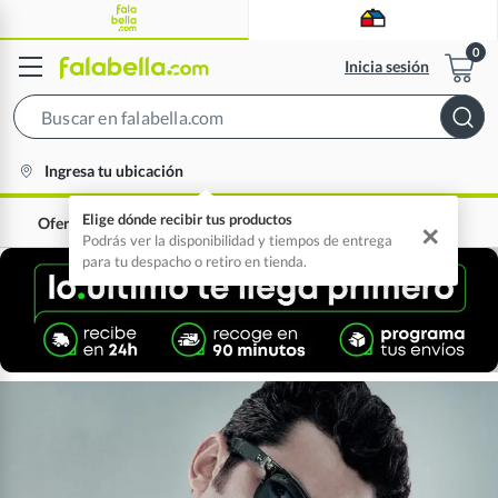
Inicia sesión
Search
Bar
location-
Ingresa tu ubicación
icon
Elige dónde recibir tus productos
Ofertas
0% interés
✕
Podrás ver la disponibilidad y tiempos de entrega
para tu despacho o retiro en tienda.