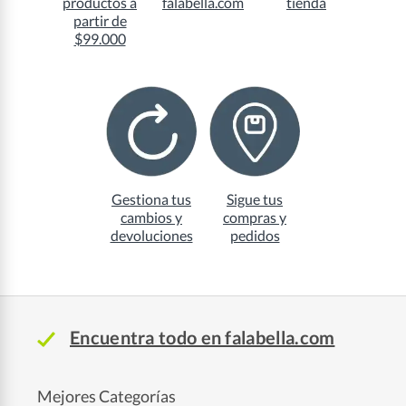
productos a
falabella.com
tienda
partir de
$99.000
Gestiona tus
Sigue tus
cambios y
compras y
devoluciones
pedidos
Encuentra todo en falabella.com
Mejores Categorías