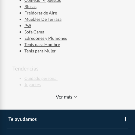
Comedor 4 puestos
Blusas
Freidoras de Aire
Muebles De Terraza
Ps5
Sofa Cama
Edredones y Plumones
Tenis para Hombre
Tenis para Mujer
Tendencias
Cuidado personal
Juguetes
Maquillaje
Ver más
Ropa deportiva
Jeans Hombre
Jeans Mujer
Regalos de Navidad
Te ayudamos
Regalos de Navidad para Niños
Regalos de Navidad para Mujeres