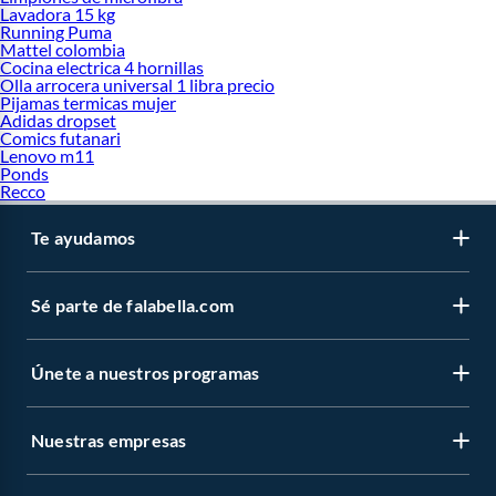
Lavadora 15 kg
Running Puma
Mattel colombia
Cocina electrica 4 hornillas
Olla arrocera universal 1 libra precio
Pijamas termicas mujer
Adidas dropset
Comics futanari
Lenovo m11
Ponds
Recco
Te ayudamos
Sé parte de falabella.com
Únete a nuestros programas
Nuestras empresas