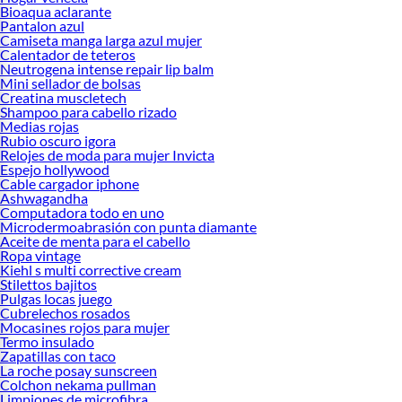
Bioaqua aclarante
Pantalon azul
Camiseta manga larga azul mujer
Calentador de teteros
Neutrogena intense repair lip balm
Mini sellador de bolsas
Creatina muscletech
Shampoo para cabello rizado
Medias rojas
Rubio oscuro igora
Relojes de moda para mujer Invicta
Espejo hollywood
Cable cargador iphone
Ashwagandha
Computadora todo en uno
Microdermoabrasión con punta diamante
Aceite de menta para el cabello
Ropa vintage
Kiehl s multi corrective cream
Stilettos bajitos
Pulgas locas juego
Cubrelechos rosados
Mocasines rojos para mujer
Termo insulado
Zapatillas con taco
La roche posay sunscreen
Colchon nekama pullman
Limpiones de microfibra