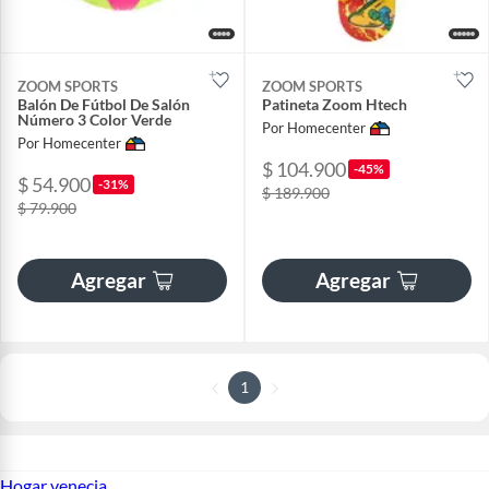
ZOOM SPORTS
ZOOM SPORTS
Balón De Fútbol De Salón
Patineta Zoom Htech
Número 3 Color Verde
Por Homecenter
Por Homecenter
$ 104.900
-45%
$ 54.900
-31%
$ 189.900
$ 79.900
Agregar
Agregar
1
Hogar venecia