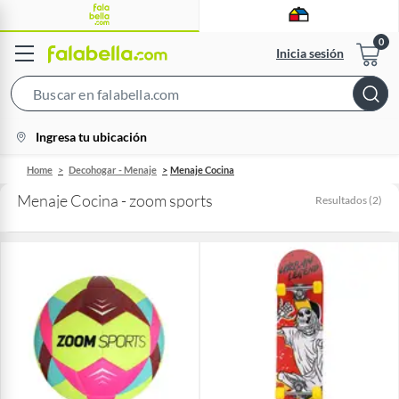
Inicia sesión
Search
Bar
location-
Ingresa tu ubicación
icon
Home
Decohogar - Menaje
Menaje Cocina
Menaje Cocina - zoom sports
Resultados
(
2
)