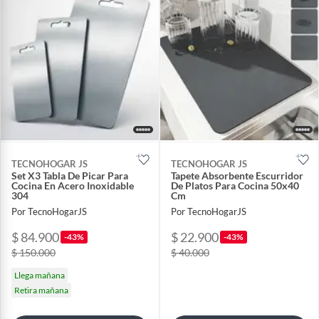
TECNOHOGAR JS
TECNOHOGAR JS
Set X3 Tabla De Picar Para
Tapete Absorbente Escurridor
Cocina En Acero Inoxidable
De Platos Para Cocina 50x40
304
Cm
Por TecnoHogarJS
Por TecnoHogarJS
$ 84.900
$ 22.900
-43%
-43%
$ 150.000
$ 40.000
Llega mañana
Retira mañana