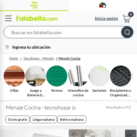
Inicia sesión
Search
Bar
location-
Ingresa tu ubicación
icon
Home
Decohogar - Menaje
Menaje Cocina
Ollas
Juego y
Termos
Utensilios de
Sartenes
Recipientes y
Cu
Bateria de
cocina
Organizador
cocina
es
Menaje Cocina - tecnohogar js
Resultados
(
95
)
Envío gratis
Llega mañana
Retira mañana