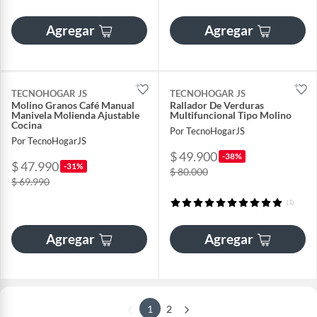
Agregar
Agregar
TECNOHOGAR JS
TECNOHOGAR JS
Molino Granos Café Manual
Rallador De Verduras
Manivela Molienda Ajustable
Multifuncional Tipo Molino
Cocina
Por TecnoHogarJS
Por TecnoHogarJS
$ 49.900
-38%
$ 47.990
-31%
$ 80.000
$ 69.990
(1)
Agregar
Agregar
1
2