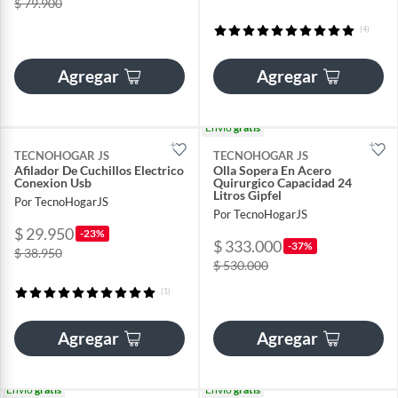
$ 79.900
(4)
Agregar
Agregar
Envío
gratis
TECNOHOGAR JS
TECNOHOGAR JS
Afilador De Cuchillos Electrico
Olla Sopera En Acero
Conexion Usb
Quirurgico Capacidad 24
Litros Gipfel
Por TecnoHogarJS
Por TecnoHogarJS
$ 29.950
-23%
$ 333.000
-37%
$ 38.950
$ 530.000
(1)
Agregar
Agregar
Envío
gratis
Envío
gratis