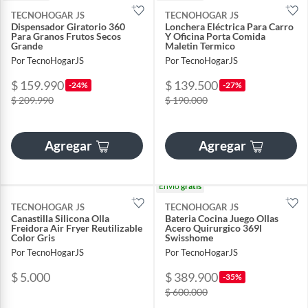
TECNOHOGAR JS
TECNOHOGAR JS
Dispensador Giratorio 360
Lonchera Eléctrica Para Carro
Para Granos Frutos Secos
Y Oficina Porta Comida
Grande
Maletin Termico
Por TecnoHogarJS
Por TecnoHogarJS
$ 159.990
$ 139.500
-24%
-27%
$ 209.990
$ 190.000
Agregar
Agregar
Envío
gratis
TECNOHOGAR JS
TECNOHOGAR JS
Canastilla Silicona Olla
Bateria Cocina Juego Ollas
Freidora Air Fryer Reutilizable
Acero Quirurgico 369l
Color Gris
Swisshome
Por TecnoHogarJS
Por TecnoHogarJS
$ 5.000
$ 389.900
-35%
$ 600.000