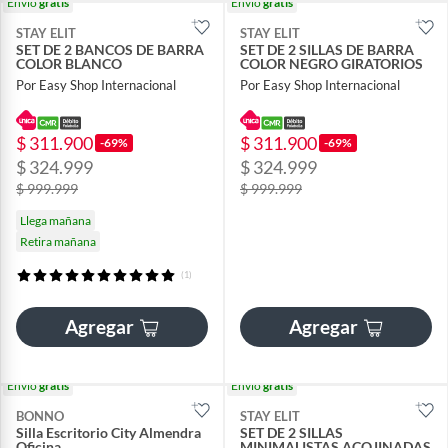
Envío
gratis
Envío
gratis
STAY ELIT
STAY ELIT
SET DE 2 BANCOS DE BARRA
SET DE 2 SILLAS DE BARRA
COLOR BLANCO
COLOR NEGRO GIRATORIOS
Por Easy Shop Internacional
Por Easy Shop Internacional
$ 311.900
$ 311.900
-69%
-69%
$ 324.999
$ 324.999
$ 999.999
$ 999.999
Llega mañana
Retira mañana
(1)
Agregar
Agregar
Envío
gratis
Envío
gratis
BONNO
STAY ELIT
Silla Escritorio City Almendra
SET DE 2 SILLAS
Oficina
MINIMALISTAS ACOJINADAS