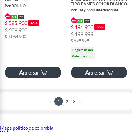
TIPO EAMES COLOR BLANCO
Por BONNO
Por Easy Shop Internacional
$ 585.900
-45%
$ 191.900
-68%
$ 609.900
$ 199.999
$ 1.064.900
$ 599.999
Llega mañana
Retira mañana
Agregar
Agregar
1
2
3
Mapa politico de colombia