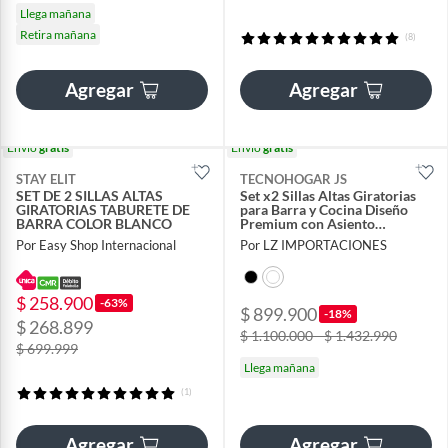
Llega mañana
Retira mañana
(8)
Agregar
Agregar
Envío
gratis
Envío
gratis
STAY ELIT
TECNOHOGAR JS
SET DE 2 SILLAS ALTAS
Set x2 Sillas Altas Giratorias
GIRATORIAS TABURETE DE
para Barra y Cocina Diseño
BARRA COLOR BLANCO
Premium con Asiento
Acolchado
Por Easy Shop Internacional
Por LZ IMPORTACIONES
$ 258.900
-63%
$ 899.900
-18%
$ 268.899
$ 1.100.000 - $ 1.432.990
$ 699.999
Llega mañana
(1)
Agregar
Agregar