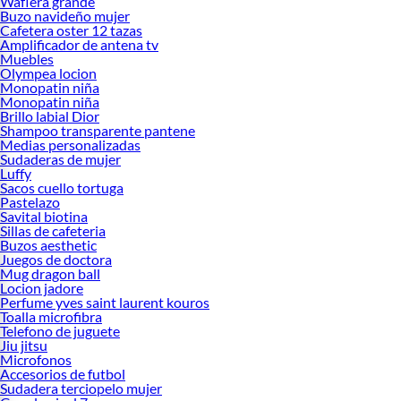
Waflera grande
Buzo navideño mujer
Cafetera oster 12 tazas
Amplificador de antena tv
Muebles
Olympea locion
Monopatin niña
Monopatin niña
Brillo labial Dior
Shampoo transparente pantene
Medias personalizadas
Sudaderas de mujer
Luffy
Sacos cuello tortuga
Pastelazo
Savital biotina
Sillas de cafeteria
Buzos aesthetic
Juegos de doctora
Mug dragon ball
Locion jadore
Perfume yves saint laurent kouros
Toalla microfibra
Telefono de juguete
Jiu jitsu
Microfonos
Accesorios de futbol
Sudadera terciopelo mujer