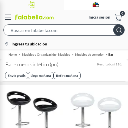
Inicia sesión
Search
Bar
location-
Ingresa tu ubicación
icon
Home
Muebles y Organización - Muebles
Muebles de comedor
Bar
Bar - cuero sintético (pu)
Resultados
(
118
)
Envío gratis
Llega mañana
Retira mañana