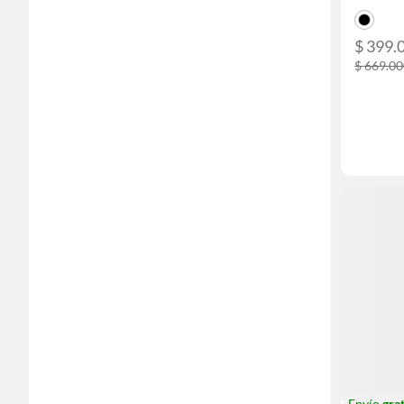
$ 399.
$ 669.0
Envío
grat