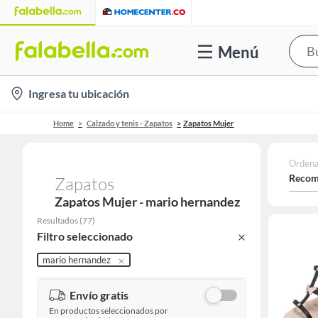
Menú
location-
Ingresa tu ubicación
icon
Home
Calzado y tenis - Zapatos
Zapatos Mujer
Ordena
Recom
Zapatos
Zapatos Mujer - mario hernandez
Resultados
(
77
)
Filtro seleccionado
mario hernandez
Envío gratis
En productos seleccionados por