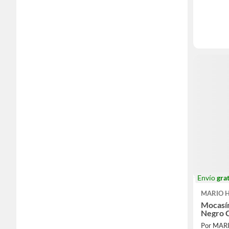
Envío
grat
MARIO 
Mocasí
Negro 
Por MA