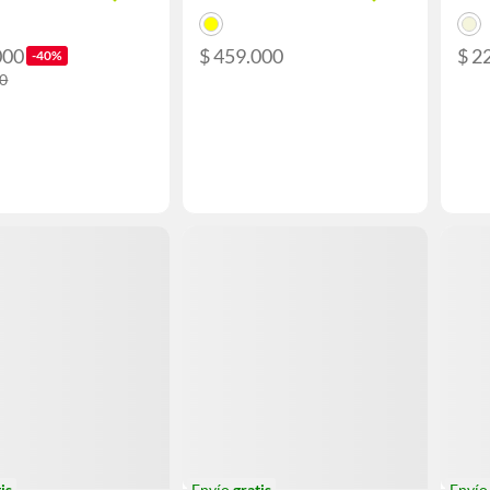
000
$ 459.000
$ 2
-40%
00
is
Envío
gratis
Enví