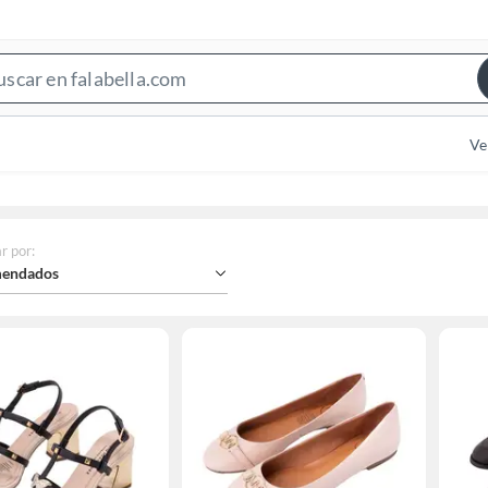
Search
Bar
Ve
r por
:
endados