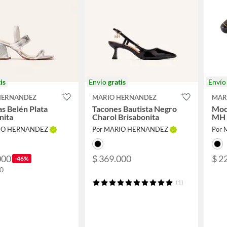
is
Envío
gratis
Enví
HERNANDEZ
MARIO HERNANDEZ
MAR
as Belén Plata
Tacones Bautista Negro
Moc
nita
Charol Brisabonita
MH 
RIO HERNANDEZ
Por MARIO HERNANDEZ
Por
000
$ 369.000
$ 2
-46%
00
(1)