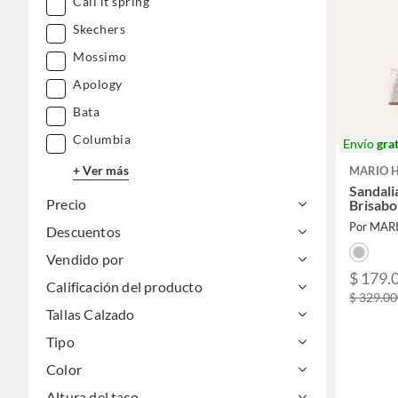
Call it spring
Skechers
Mossimo
Apology
Bata
Columbia
Envío
grat
+ Ver más
MARIO 
Sandali
Precio
Brisabo
Por MA
Descuentos
Vendido por
$ 179.
Calificación del producto
$ 329.0
Tallas Calzado
Tipo
Color
Altura del taco