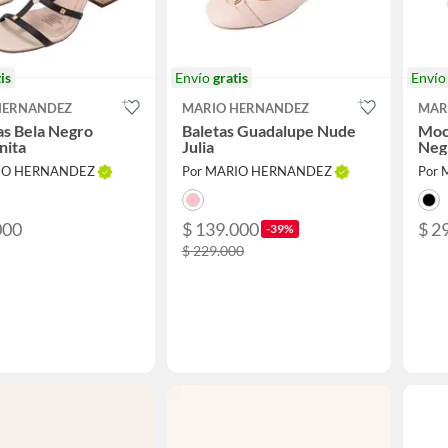
is
Envío
gratis
Enví
HERNANDEZ
MARIO HERNANDEZ
MAR
as Bela Negro
Baletas Guadalupe Nude
Moc
nita
Julia
Negr
RIO HERNANDEZ
Por MARIO HERNANDEZ
Por
000
$ 139.000
$ 2
-39%
$ 229.000