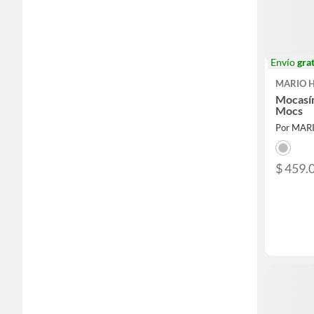
Envío
grat
MARIO 
Mocasín
Mocs
Por MA
$ 459.