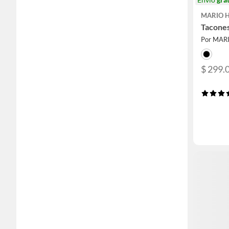
MARIO 
Tacones
Por MA
$ 299.