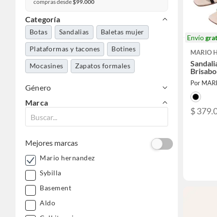
compras desde
$99.000
Categoría
Botas
Sandalias
Baletas mujer
Envío
grat
Plataformas y tacones
Botines
MARIO 
Sandali
Mocasines
Zapatos formales
Brisabo
Por MA
Género
Marca
$ 379.
Mejores marcas
Mario hernandez
Sybilla
Basement
Aldo