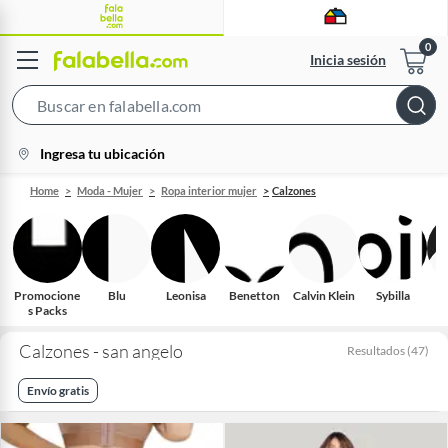
Inicia sesión
Search
Bar
location-
Ingresa tu ubicación
icon
Home
Moda - Mujer
Ropa interior mujer
Calzones
Promocione
Blu
Leonisa
Benetton
Calvin Klein
Sybilla
s Packs
Calzones - san angelo
Resultados
(
47
)
Envío gratis