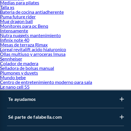
Medias para pilates
Talla xs
Bateria de cocina antiadherente
Puma future rider
Mug dragon ball
Monitores para pc Benq
Intensamente
Nutra nuggets mantenimiento
Infinix note 40
Mesas de terraza Rimax
Loreal revitalift acido hialuronico
Ollas multiuso y arroceras Imusa
Sennheiser
Colador de madera
Selladora de bolsas manual
Plumones y duvets
Mundo bebe
Centro de entretenimiento moderno para sala
Lg nano cell 55
Te ayudamos
Sé parte de falabella.com