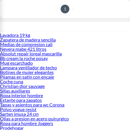
1
Lavadora 19 kg
Zapatera de madera sencilla
Medias de compresion cali
Nevera mabe 421 litros
Absolut repair loreal mascarilla
Bb cream la roche posay
Mug escarchado
Lampara ventilador de techo
Botines de mujer elegantes
Pijamas en satin con encaje
Coche cuna
Christian dior sauvage
Sillas auxiliares
Ropa interior hombre
Estante para zapatos
Tapas y asientos para wc Corona
Polvo vogue resist
Sarten imusa 24 cm
Ollas a presion en acero quirurgico
Ropa para hombre Joggers
Prodehogar