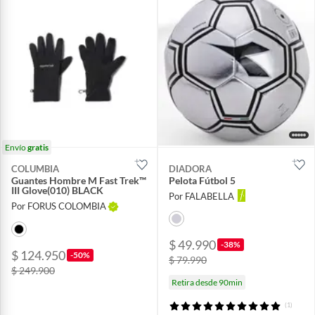
Envío
gratis
COLUMBIA
DIADORA
Guantes Hombre M Fast Trek™
Pelota Fútbol 5
III Glove(010) BLACK
Por FALABELLA
Por FORUS COLOMBIA
$ 49.990
-38%
$ 124.950
-50%
$ 79.990
$ 249.900
Retira desde 90min
(1)