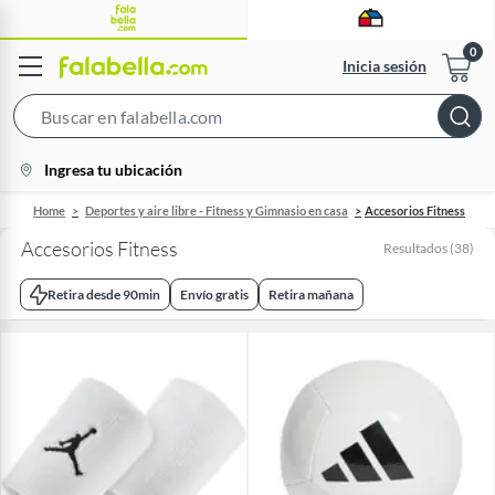
Inicia sesión
Search
Bar
location-
Ingresa tu ubicación
icon
Home
Deportes y aire libre - Fitness y Gimnasio en casa
Accesorios Fitness
Accesorios Fitness
Resultados
(
38
)
Retira desde 90min
Envío gratis
Retira mañana