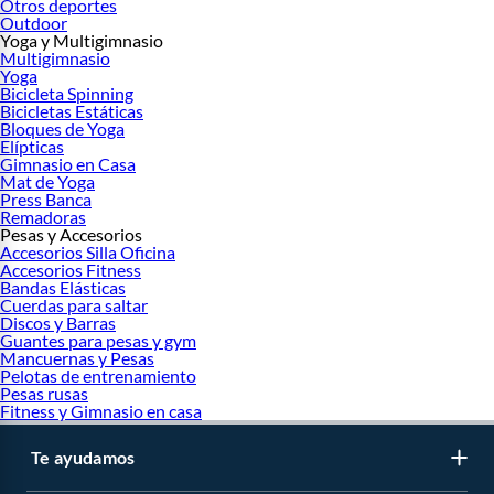
Otros deportes
Outdoor
Yoga y Multigimnasio
Multigimnasio
Yoga
Bicicleta Spinning
Bicicletas Estáticas
Bloques de Yoga
Elípticas
Gimnasio en Casa
Mat de Yoga
Press Banca
Remadoras
Pesas y Accesorios
Accesorios Silla Oficina
Accesorios Fitness
Bandas Elásticas
Cuerdas para saltar
Discos y Barras
Guantes para pesas y gym
Mancuernas y Pesas
Pelotas de entrenamiento
Pesas rusas
Fitness y Gimnasio en casa
Te ayudamos