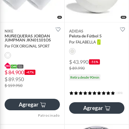
NIKE
ADIDAS
MUÑEQUERAS JORDAN
Pelota de Fútbol 5
JUMPMAN JKN01101OS
Por FALABELLA
Por FOX ORIGINAL SPORT
$ 43.990
-51%
$ 89.990
$ 84.900
-47%
Retira desde 90min
$ 89.950
$ 159.950
(101)
Agregar
Agregar
Patrocinado