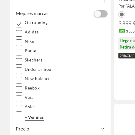
Por FAL
Mejores marcas
$ 899.
On running
3
cuot
Adidas
Llega m
Nike
Retira 
Puma
25%CMR
Skechers
Under armour
New balance
Reebok
Veja
Asics
+ Ver más
Precio