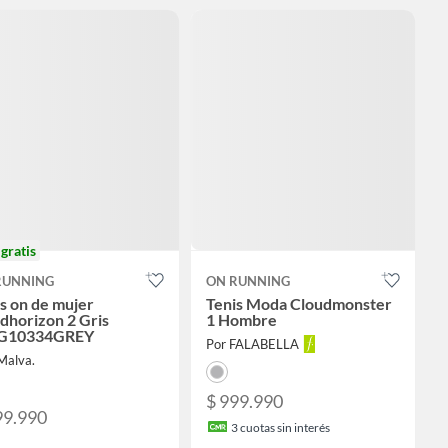
o
gratis
RUNNING
ON RUNNING
s on de mujer
Tenis Moda Cloudmonster
dhorizon 2 Gris
1 Hombre
G10334GREY
Por FALABELLA
Malva.
$ 999.990
99.990
3
cuotas sin interés