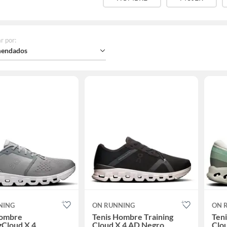
r por
:
endados
NING
ON RUNNING
ON 
Hombre
Tenis Hombre Training
Ten
gCloud X 4
Cloud X 4 AD Negro
Clo