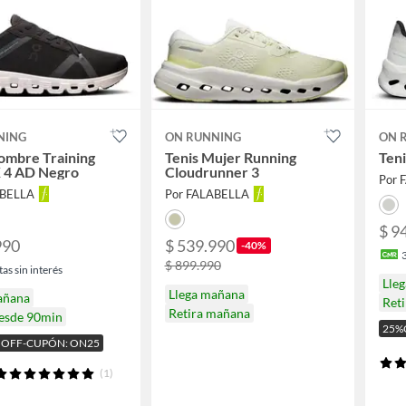
NING
ON RUNNING
ON 
ombre Training
Tenis Mujer Running
Teni
X 4 AD Negro
Cloudrunner 3
Por 
ABELLA
Por FALABELLA
$ 9
990
$ 539.990
-40%
$ 899.990
as sin interés
Lle
Llega mañana
añana
Ret
Retira mañana
desde 90min
25%
 OFF-CUPÓN: ON25
(1)