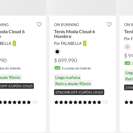
NING
ON RUNNING
ON 
oda Cloud 6
Tenis Moda Cloud 6
Teni
e
Hombre
Por 
ABELLA
Por FALABELLA
$ 9
990
$ 899.990
as sin interés
3
cuotas sin interés
Lle
desde 90min
Llega mañana
Ret
Retira desde 90min
 OFF-CUPÓN: ON25
25%
25%CMR OFF-CUPÓN: ON25
(1)
(2)