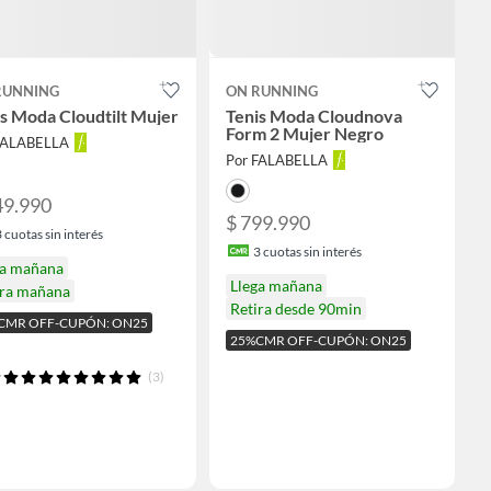
RUNNING
ON RUNNING
s Moda Cloudtilt Mujer
Tenis Moda Cloudnova
Form 2 Mujer Negro
FALABELLA
Por FALABELLA
49.990
$ 799.990
3
cuotas sin interés
3
cuotas sin interés
ga mañana
Llega mañana
ira mañana
Retira desde 90min
CMR OFF-CUPÓN: ON25
25%CMR OFF-CUPÓN: ON25
(3)