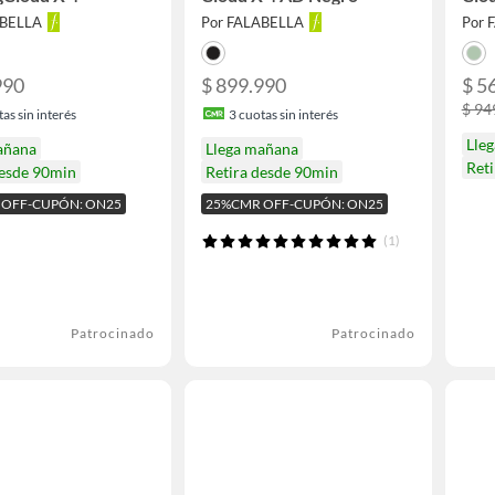
ABELLA
Por FALABELLA
Por 
990
$ 899.990
$ 5
$ 94
as sin interés
3
cuotas sin interés
Lle
añana
Llega mañana
Ret
desde 90min
Retira desde 90min
 OFF-CUPÓN: ON25
25%CMR OFF-CUPÓN: ON25
(1)
Patrocinado
Patrocinado