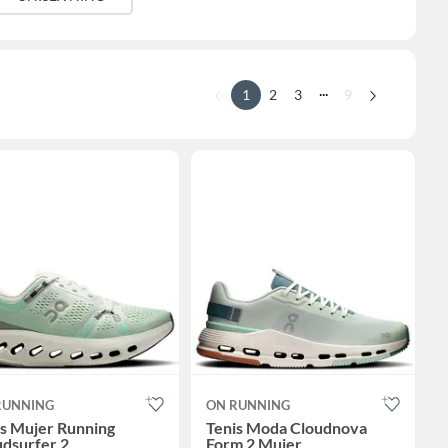
...
1
2
3
9
RUNNING
ON RUNNING
is Mujer Running
Tenis Moda Cloudnova
udsurfer 2
Form 2 Mujer