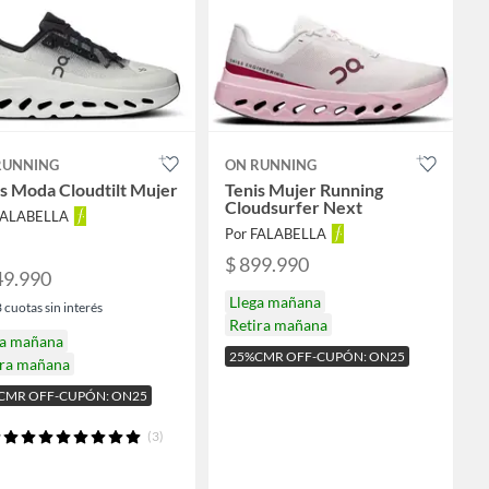
RUNNING
ON RUNNING
s Moda Cloudtilt Mujer
Tenis Mujer Running
Cloudsurfer Next
FALABELLA
Por FALABELLA
$ 899.990
49.990
Llega mañana
3
cuotas sin interés
Retira mañana
ga mañana
25%CMR OFF-CUPÓN: ON25
ira mañana
CMR OFF-CUPÓN: ON25
(3)