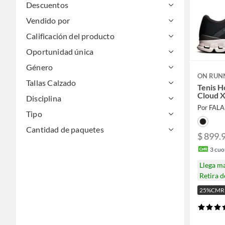
Descuentos
Vendido por
Calificación del producto
Oportunidad única
Género
ON RUN
Tallas Calzado
Tenis H
Cloud 
Disciplina
Por FAL
Tipo
Cantidad de paquetes
$ 899.
3
cuot
Llega m
Retira 
25%CMR