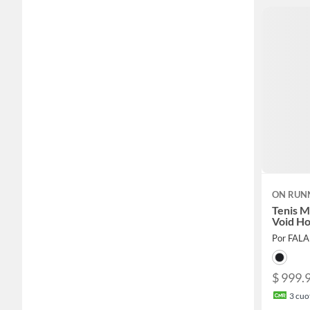
ON RUN
Tenis 
Void H
Por FAL
$ 999.
3
cuot