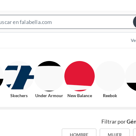
Search
Bar
Ve
Skechers
Under Armour
New Balance
Reebok
Filtrar por
Gén
HOMBRE
MUJER