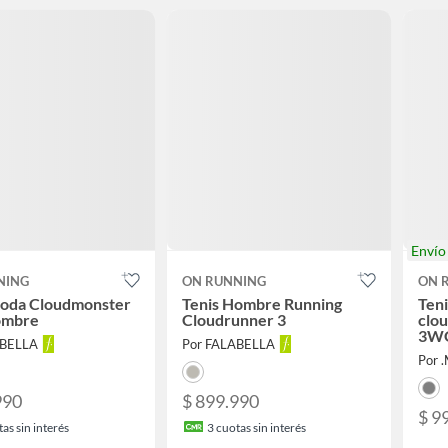
Enví
NING
ON RUNNING
ON 
Moda Cloudmonster
Tenis Hombre Running
Teni
ombre
Cloudrunner 3
clou
3W
ABELLA
Por FALABELLA
Por .
990
$ 899.990
$ 9
as sin interés
3
cuotas sin interés