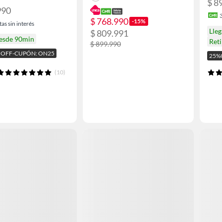
$ 8
990
$ 768.990
-15%
as sin interés
Lle
$ 809.991
desde 90min
Ret
$ 899.990
 OFF-CUPÓN: ON25
25%
(10)