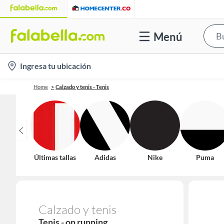
Menú
location-
Ingresa tu ubicación
icon
Home
Calzado y tenis - Tenis
Últimas tallas
Adidas
Nike
Puma
Calzado y tenis
Tenis - on running