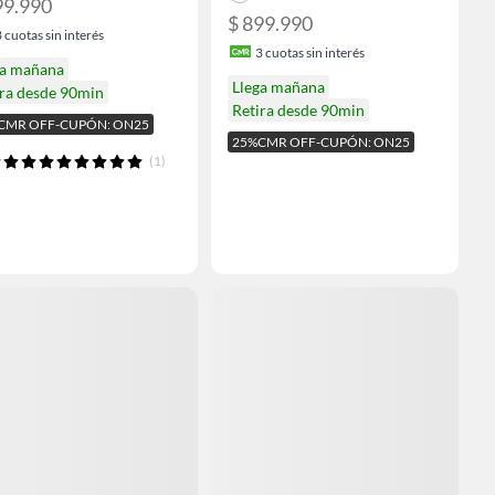
99.990
$ 899.990
3
cuotas sin interés
3
cuotas sin interés
ga mañana
Llega mañana
ira desde 90min
Retira desde 90min
CMR OFF-CUPÓN: ON25
25%CMR OFF-CUPÓN: ON25
(1)