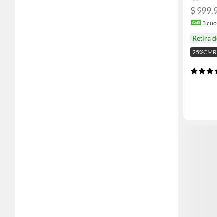
$ 999.
3
cuot
Retira 
25%CMR