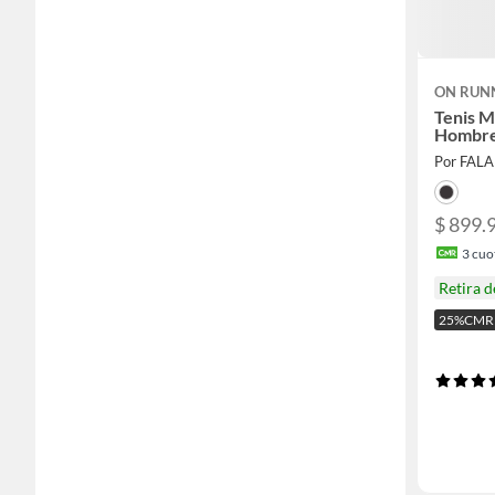
ON RUN
Tenis M
Hombr
Por FAL
$ 899.
3
cuot
Retira 
25%CMR