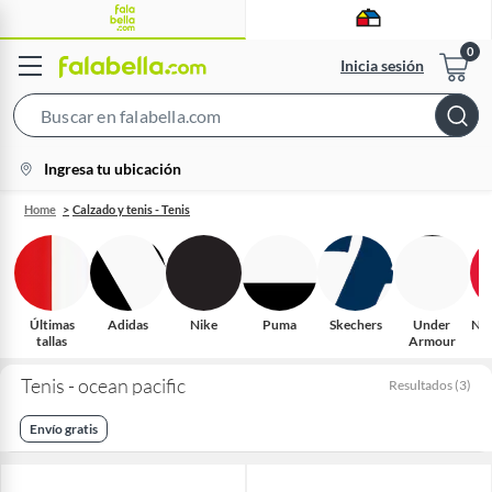
Inicia sesión
Search
Bar
location-
Ingresa tu ubicación
icon
Home
Calzado y tenis - Tenis
Últimas
Adidas
Nike
Puma
Skechers
Under
New
tallas
Armour
Tenis - ocean pacific
Resultados
(
3
)
Envío gratis