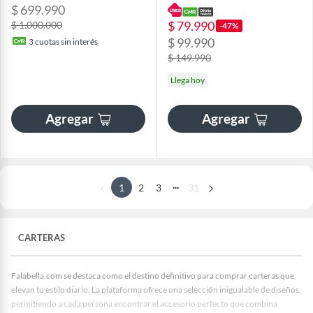
$ 699.990
$ 79.990
$ 1.000.000
-47%
$ 99.990
3
cuotas sin interés
$ 149.990
Llega hoy
Agregar
Agregar
...
1
2
3
31
CARTERAS
Falabella.com se destaca como el destino definitivo para comprar carteras que
elevan tu estilo diario. La plataforma ofrece una selección inigualable de diseños,
permitiendo a cada persona encontrar el accesorio perfecto que combina