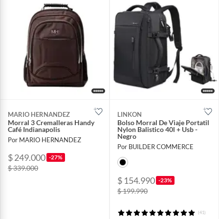
MARIO HERNANDEZ
LINKON
Morral 3 Cremalleras Handy
Bolso Morral De Viaje Portatil
Café Indianapolis
Nylon Balistico 40l + Usb -
Negro
Por MARIO HERNANDEZ
Por BUILDER COMMERCE
$ 249.000
-27%
$ 339.000
$ 154.990
-23%
$ 199.990
(41)