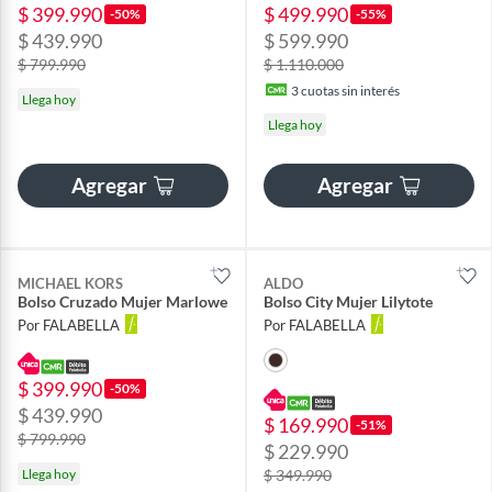
$ 399.990
$ 499.990
-50%
-55%
$ 439.990
$ 599.990
$ 799.990
$ 1.110.000
3
cuotas sin interés
Llega hoy
Llega hoy
Agregar
Agregar
MICHAEL KORS
ALDO
Bolso Cruzado Mujer Marlowe
Bolso City Mujer Lilytote
Por FALABELLA
Por FALABELLA
$ 399.990
-50%
$ 439.990
$ 169.990
-51%
$ 799.990
$ 229.990
Llega hoy
$ 349.990