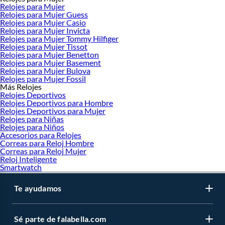
Relojes para Mujer
Relojes para Mujer Guess
Relojes para Mujer Casio
Relojes para Mujer Invicta
Relojes para Mujer Tommy Hilfiger
Relojes para Mujer Tissot
Relojes para Mujer Benetton
Relojes para Mujer Basement
Relojes para Mujer Bulova
Relojes para Mujer Fossil
Más Relojes
Relojes Deportivos
Relojes Deportivos para Hombre
Relojes Deportivos para Mujer
Relojes para Niñas
Relojes para Niños
Accesorios para Relojes
Correas para Reloj Hombre
Correas para Reloj Mujer
Reloj Inteligente
Smartwatch
Te ayudamos
Sé parte de falabella.com