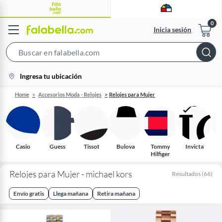
Inicia sesión
Search
Bar
location-
Ingresa tu ubicación
icon
Home
Accesorios Moda - Relojes
Relojes para Mujer
Casio
Guess
Tissot
Bulova
Tommy
Invicta
Hilfiger
Relojes para Mujer - michael kors
Resultados
(
66
)
Envío gratis
Llega mañana
Retira mañana