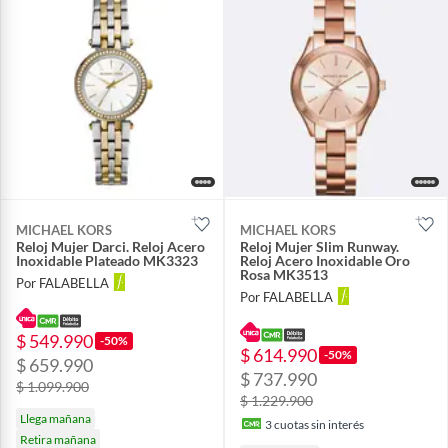
MICHAEL KORS
MICHAEL KORS
Reloj Mujer Darci. Reloj Acero
Reloj Mujer Slim Runway.
Inoxidable Plateado MK3323
Reloj Acero Inoxidable Oro
Rosa MK3513
Por FALABELLA
Por FALABELLA
$ 549.990
-50%
$ 614.990
-50%
$ 659.990
$ 737.990
$ 1.099.900
$ 1.229.900
Llega mañana
3
cuotas sin interés
Retira mañana