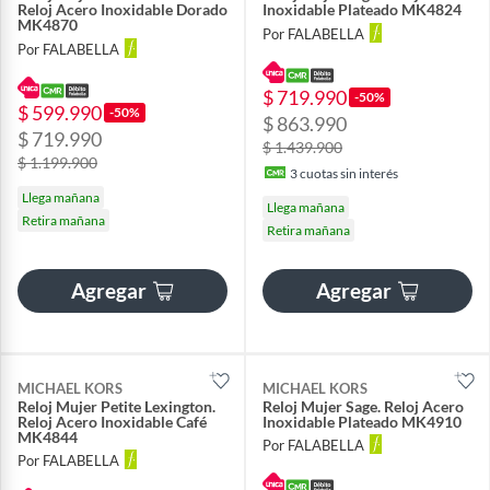
Reloj Acero Inoxidable Dorado
Inoxidable Plateado MK4824
MK4870
Por FALABELLA
Por FALABELLA
$ 719.990
-50%
$ 599.990
-50%
$ 863.990
$ 719.990
$ 1.439.900
$ 1.199.900
3
cuotas sin interés
Llega mañana
Llega mañana
Retira mañana
Retira mañana
Agregar
Agregar
MICHAEL KORS
MICHAEL KORS
Reloj Mujer Petite Lexington.
Reloj Mujer Sage. Reloj Acero
Reloj Acero Inoxidable Café
Inoxidable Plateado MK4910
MK4844
Por FALABELLA
Por FALABELLA