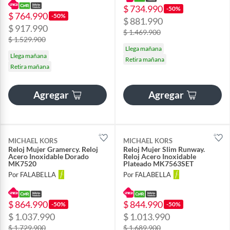
$ 734.990
-50%
$ 764.990
-50%
$ 881.990
$ 917.990
$ 1.469.900
$ 1.529.900
Llega mañana
Llega mañana
Retira mañana
Retira mañana
Agregar
Agregar
MICHAEL KORS
MICHAEL KORS
Reloj Mujer Gramercy. Reloj
Reloj Mujer Slim Runway.
Acero Inoxidable Dorado
Reloj Acero Inoxidable
MK7520
Plateado MK7563SET
Por FALABELLA
Por FALABELLA
$ 864.990
$ 844.990
-50%
-50%
$ 1.037.990
$ 1.013.990
$ 1.729.900
$ 1.689.900