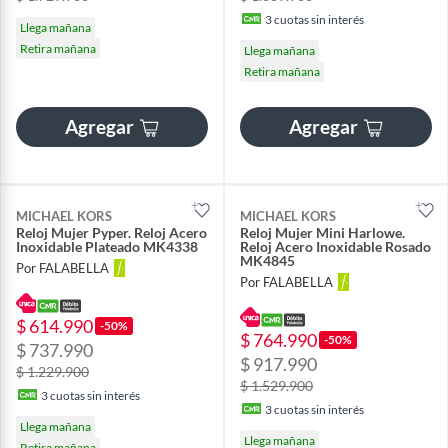
3
cuotas sin interés
Llega mañana
Retira mañana
Llega mañana
Retira mañana
Agregar
Agregar
MICHAEL KORS
MICHAEL KORS
Reloj Mujer Pyper. Reloj Acero
Reloj Mujer Mini Harlowe.
Inoxidable Plateado MK4338
Reloj Acero Inoxidable Rosado
MK4845
Por FALABELLA
Por FALABELLA
$ 614.990
-50%
$ 764.990
-50%
$ 737.990
$ 917.990
$ 1.229.900
$ 1.529.900
3
cuotas sin interés
3
cuotas sin interés
Llega mañana
Llega mañana
Retira mañana