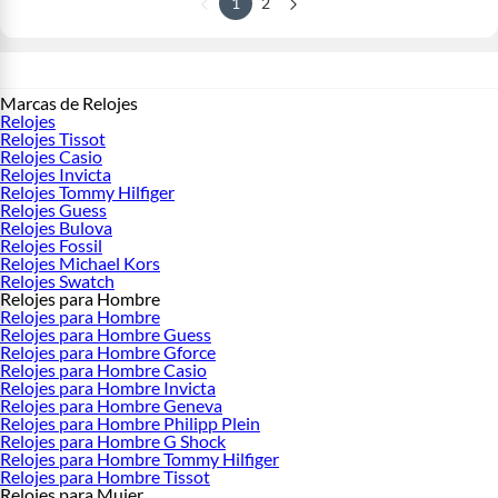
1
2
Marcas de Relojes
Relojes
Relojes Tissot
Relojes Casio
Relojes Invicta
Relojes Tommy Hilfiger
Relojes Guess
Relojes Bulova
Relojes Fossil
Relojes Michael Kors
Relojes Swatch
Relojes para Hombre
Relojes para Hombre
Relojes para Hombre Guess
Relojes para Hombre Gforce
Relojes para Hombre Casio
Relojes para Hombre Invicta
Relojes para Hombre Geneva
Relojes para Hombre Philipp Plein
Relojes para Hombre G Shock
Relojes para Hombre Tommy Hilfiger
Relojes para Hombre Tissot
Relojes para Mujer