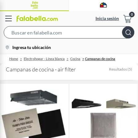
Inicia sesión
Search
Bar
location-
Ingresa tu ubicación
icon
Home
Electrohogar - Línea blanca
Cocina
Campanas de cocina
Campanas de cocina - air filter
Resultados
(
5
)