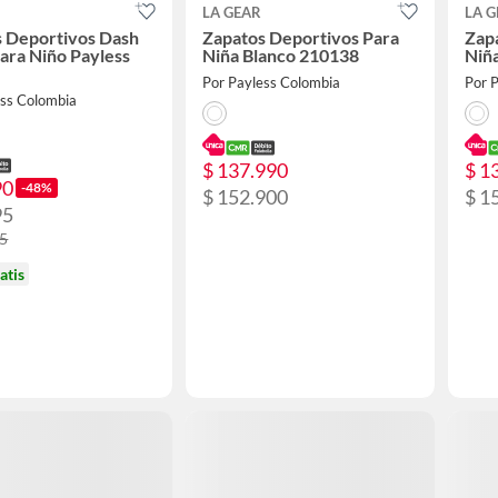
LA GEAR
LA G
s Deportivos Dash
Zapatos Deportivos Para
Zap
ara Niño Payless
Niña Blanco 210138
Niñ
Por Payless Colombia
Por 
ess Colombia
$ 137.990
$ 1
90
-48%
$ 152.900
$ 1
95
95
atis