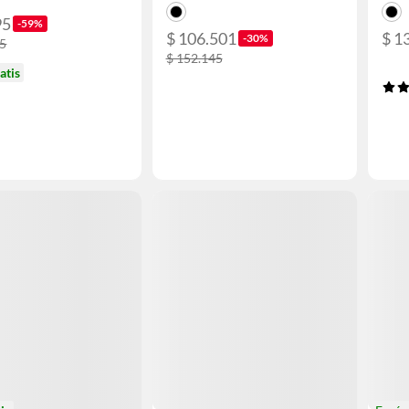
95
-59%
$ 106.501
$ 1
-30%
45
$ 152.145
atis