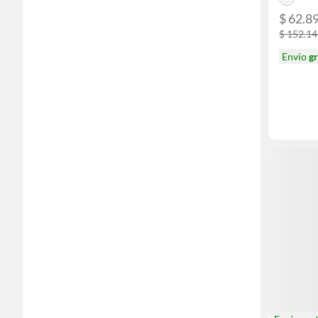
$ 62.8
$ 152.1
Envío
gr