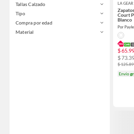
LA GEAR
Tallas Calzado
Zapato
Tipo
Court P
Blanco
Compra por edad
Por Payl
Material
$ 65.9
$ 73.3
$ 125.8
Envío
gr