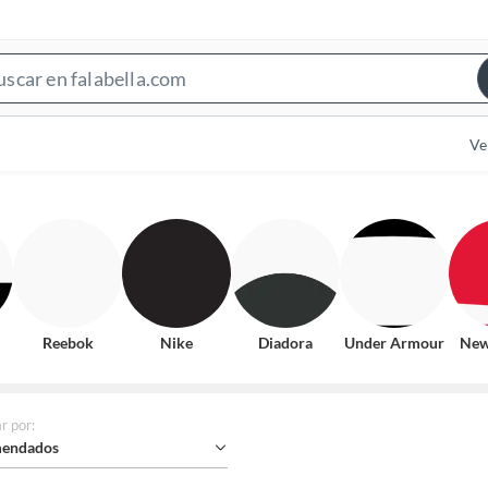
Search
Bar
Ve
Reebok
Nike
Diadora
Under Armour
New
r por
:
endados