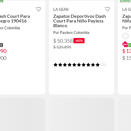
is
Enví
LA GEAR
LA G
ash Court Para
Zapatos Deportivos Dash
Zap
Negro 190416
Court Para Niño Payless
Niñ
Blanco
ess Colombia
Por 
Por Payless Colombia
$ 50.358
-60%
$ 125.895
990
$ 1
900
$ 1
(1)