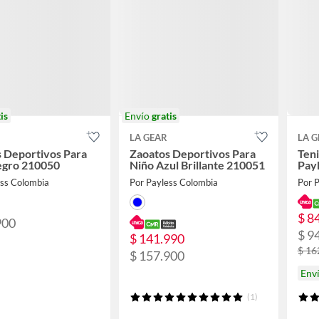
is
Envío
gratis
LA GEAR
LA G
 Deportivos Para
Zaoatos Deportivos Para
Teni
egro 210050
Niño Azul Brillante 210051
Pay
ess Colombia
Por Payless Colombia
Por 
$ 8
900
$ 9
$ 141.990
$ 16
$ 157.900
Env
(1)