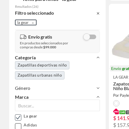
Resultados
(
26
)
Filtro seleccionado
la gear
Envío gratis
En productos seleccionados por
compras desde
$99.000
Categoría
Zapatillas deportivas niño
Envío
grat
Zapatillas urbanas niño
LA GEAR
Zapatos
Género
Niño B
Por Payl
Marca
La gear
$ 141.
$ 157.
Adidas