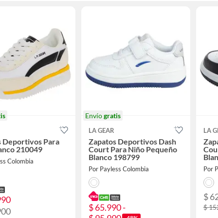
is
Envío
gratis
LA GEAR
LA G
 Deportivos Para
Zapatos Deportivos Dash
Zap
lanco 210049
Court Para Niño Pequeño
Cou
Blanco 198799
Bla
ess Colombia
Por Payless Colombia
Por 
$ 6
990
$ 65.990 -
$ 15
900
-48%