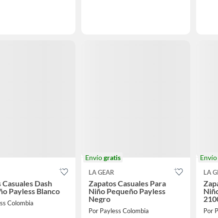
Envío
gratis
Enví
LA GEAR
LA G
 Casuales Dash
Zapatos Casuales Para
Zap
ño Payless Blanco
Niño Pequeño Payless
Niñ
Negro
210
ess Colombia
Por Payless Colombia
Por 