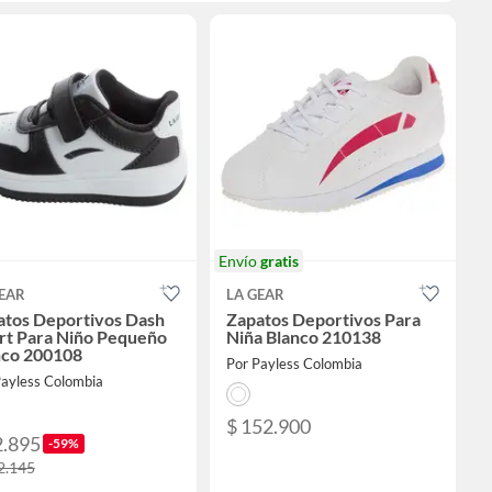
Envío
gratis
EAR
LA GEAR
atos Deportivos Dash
Zapatos Deportivos Para
rt Para Niño Pequeño
Niña Blanco 210138
nco 200108
Por Payless Colombia
Payless Colombia
$ 152.900
2.895
-59%
2.145