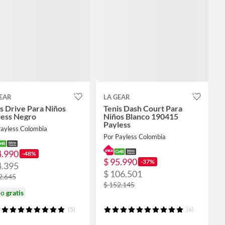
EAR
LA GEAR
s Drive Para Niños
Tenis Dash Court Para
less Negro
Niños Blanco 190415
Payless
Payless Colombia
Por Payless Colombia
4.990
-48%
$ 95.990
-37%
4.395
$ 106.501
2.645
$ 152.145
ío
gratis
(5)
(6)