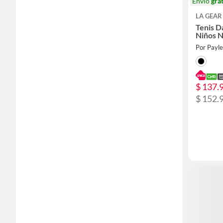
Envío
grat
LA GEAR
Tenis D
Niños 
Por Payl
$ 137.
$ 152.