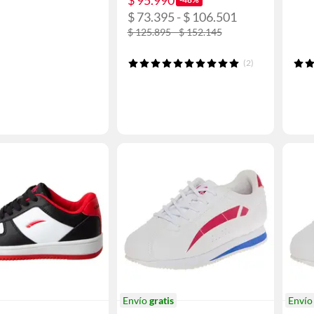
$ 95.990
$ 73.395 - $ 106.501
$ 125.895 - $ 152.145
(2)
Envío
gratis
Enví