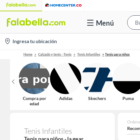
Menú
location-
Ingresa tu ubicación
icon
Home
Calzado y tenis - Tenis
Tenis Infantiles
Tenis para niños
Compra por
Adidas
Skechers
Puma
edad
Ordena
Recom
Tenis Infantiles
Tenis para niños - la gear