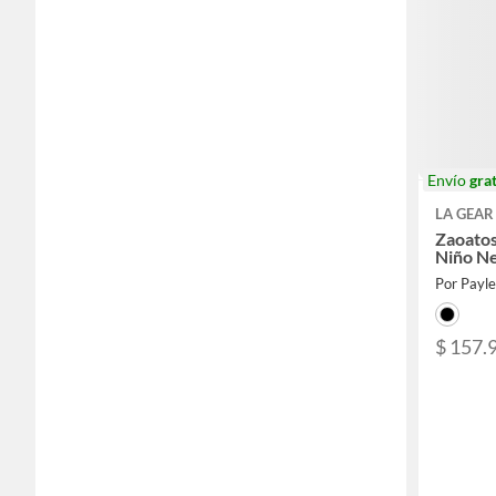
Envío
grat
LA GEAR
Zaoatos
Niño N
Por Payl
$ 157.