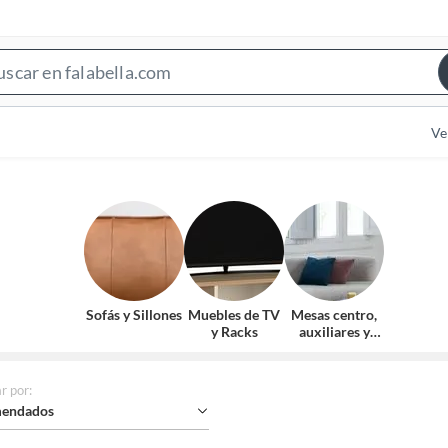
Search
Bar
Ve
Sofás y Sillones
Muebles de TV
Mesas centro,
y Racks
auxiliares y
arrimos
r por
:
endados