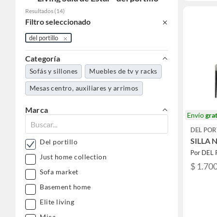
Resultados
(
14
)
Filtro seleccionado
del portillo
Categoría
Sofás y sillones
Muebles de tv y racks
Mesas centro, auxiliares y arrimos
Marca
Envío
grat
DEL POR
SILLA N
Del portillo
Por DEL
Just home collection
$ 1.70
Sofa market
Basement home
Elite living
Mica