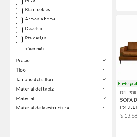
Rta muebles
Armonia home
Decolum
Rta design
+ Ver más
Precio
Tipo
Tamaño del sillón
Envío
grat
Material del tapiz
DEL POR
Material
SOFA 
Material de la estructura
Por DEL
$ 13.8