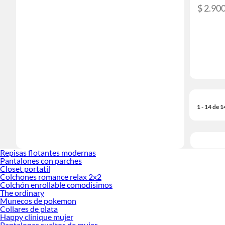
$ 2.90
1 - 14 de 
Repisas flotantes modernas
Pantalones con parches
Closet portatil
Colchones romance relax 2x2
Colchón enrollable comodisimos
The ordinary
Munecos de pokemon
Collares de plata
Happy clinique mujer
Pantalones sueltos de mujer