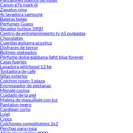
Canon g7x mark iii
Zapatos nina
4c lavadora samsung
Baletas beige
Perfumes Guess
Secador turbox 3900
Centro de entretenimiento tv 65 pulgadas
Chocolates
Cuerdas guitarra acustica
Disfraces de terror
Botines plateados
Perfume dolce gabbana light blue forever
Cajas fuertes
Lavadora whirlpool 12 kg
Tostadora de cafe
Sillas exterior
Colchon rosen 1 plaza
Encrespador de pestanas
Menaje cocina
Cuidado de la piel
Maleta de maquillaje con luz
Pantalon negro
Cardigan corto
Luigi
Crocs
Colchones comodisimos 2x2
Perchas para ropa
Afeitadora philips 9000