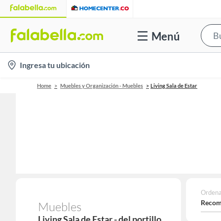
Menú
location-
Ingresa tu ubicación
icon
Home
Muebles y Organización - Muebles
Living Sala de Estar
Ordena
Recom
Muebles
Living Sala de Estar - del portillo