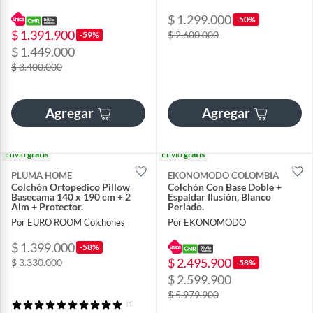
$ 1.299.000
-50%
$ 1.391.900
$ 2.600.000
-59%
$ 1.449.000
$ 3.400.000
Agregar
Agregar
Envío
gratis
Envío
gratis
PLUMA HOME
EKONOMODO COLOMBIA
Colchón Ortopedico Pillow
Colchón Con Base Doble +
Basecama 140 x 190 cm + 2
Espaldar Ilusión, Blanco
Alm + Protector.
Perlado.
Por EURO ROOM Colchones
Por EKONOMODO
$ 1.399.000
-58%
$ 2.495.900
$ 3.330.000
-58%
$ 2.599.900
$ 5.979.900
(1)