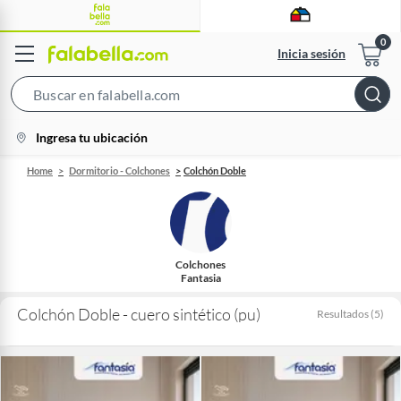
Inicia sesión
Search
Bar
location-
Ingresa tu ubicación
icon
Home
Dormitorio - Colchones
Colchón Doble
Colchones
Fantasia
Colchón Doble - cuero sintético (pu)
Resultados
(
5
)