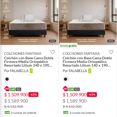
Envío
gratis
COLCHONES FANTASIA
COLCHONES FANTASIA
Colchón con Base Cama Doble
Colchón con Base Cama Doble
Firmeza Media Ortopédico
Firmeza Media Ortopédico
Resortado Litium 140 x 190
Resortado Litium 140 x 190
cm Colchones Fantasía
cm Colchones Fantasía
Por FALABELLA
Por FALABELLA
Falabella
Falabella
$ 1.509.900
$ 1.509.900
-63%
-63%
$ 1.589.900
$ 1.589.900
$ 4.132.900
$ 4.132.900
3
cuotas sin interés
3
cuotas sin interés