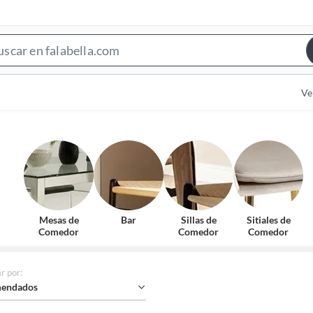
Search
Bar
Ve
Mesas de
Bar
Sillas de
Sitiales de
Comedor
Comedor
Comedor
r por
:
endados