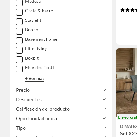
Madesa
Crate & barrel
Stay elit
Bonno
Basement home
Elite living
Boxbit
Muebles fiotti
+ Ver más
Precio
Descuentos
Calificación del producto
Envío
grat
Oportunidad única
DIMATE
Tipo
Set X2 