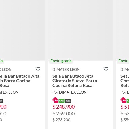
is
Envío
gratis
Enví
X LEON
DIMATEX LEON
DIM
Silla Bar Butaco Alta
Silla Bar Butaco Alta
Set 
ia Barra Cocina
Giratoria Suave Barra
Com
 Rosa
Cocina Refana Rosa
Ref
Osc
ATEX LEON
Por DIMATEX LEON
Por 
900
$ 248.900
$ 5
000
$ 259.000
$ 5
00
$ 273.900
$ 55