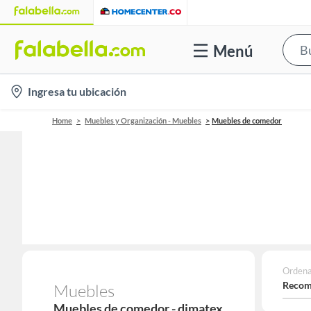
Menú
location-
Ingresa tu ubicación
icon
Home
Muebles y Organización - Muebles
Muebles de comedor
Ordena
Recom
Muebles
Muebles de comedor - dimatex