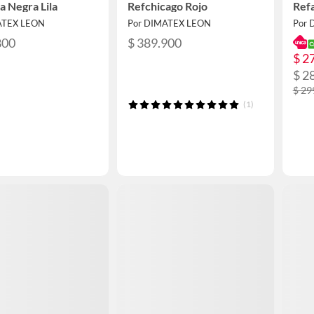
a Negra Lila
Refchicago Rojo
Refa
ATEX LEON
Por DIMATEX LEON
Por 
800
$ 389.900
$ 2
$ 2
$ 29
(1)