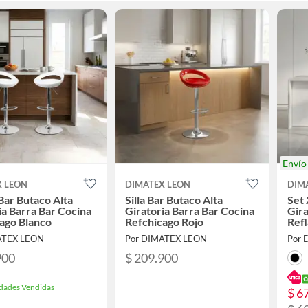
Enví
X LEON
DIMATEX LEON
DIM
 Bar Butaco Alta
Silla Bar Butaco Alta
Set 
ia Barra Bar Cocina
Giratoria Barra Bar Cocina
Gira
ago Blanco
Refchicago Rojo
Refl
ATEX LEON
Por DIMATEX LEON
Por 
900
$ 209.900
dades Vendidas
$ 6