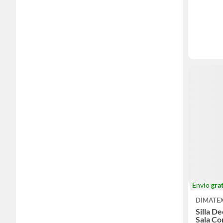
Envío
grat
DIMATE
Silla D
Sala C