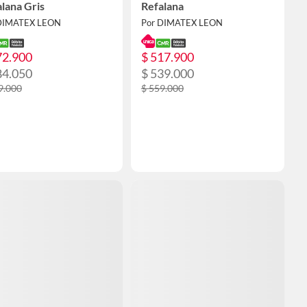
lana Gris
Refalana
DIMATEX LEON
Por DIMATEX LEON
72.900
$ 517.900
84.050
$ 539.000
9.000
$ 559.000