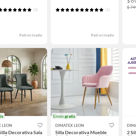
$ 6
$ 74
(3)
(1)
Patrocinado
Patrocinado
is
Envío
gratis
X LEON
DIMATEX LEON
DIM
Silla Decorativa Sala
Silla Decorativa Mueble
2 Si