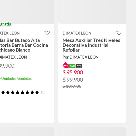
o
gratis
ATEX LEON
DIMATEX LEON
llas Bar Butaco Alta
Mesa Auxiliar Tres Niveles
toria Barra Bar Cocina
Decorativa Industrial
chicago Blanco
Refpilar
DIMATEX LEON
Por DIMATEX LEON
89.900
$ 95.900
 Unidades Vendidas
$ 99.900
$ 109.900
(3)