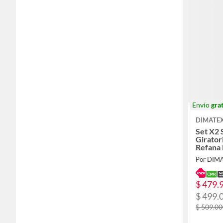
Envío
grat
DIMATE
Set X2 
Girator
Refana
Por DIM
$ 479.
$ 499.
$ 509.0