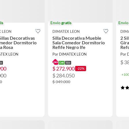
is
Envío
gratis
Enví
X LEON
DIMATEX LEON
DIM
Sillas Decorativas
Silla Decorativa Mueble
2 Si
omedor Dormitorio
Sala Comedor Dormitorio
Gira
a Rosa
Refife Negro Ife
Ref
ATEX LEON
Por DIMATEX LEON
Por 
$ 3
900
$ 272.900
-22%
000
$ 284.050
+100
00
$ 349.000