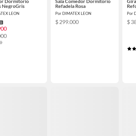
r Dormitorio
Sala Comedor Dormitorio
Gira
s NegroGris
Refadela Rosa
Ref
ATEX LEON
Por DIMATEX LEON
Por 
$ 299.000
$ 3
900
000
00