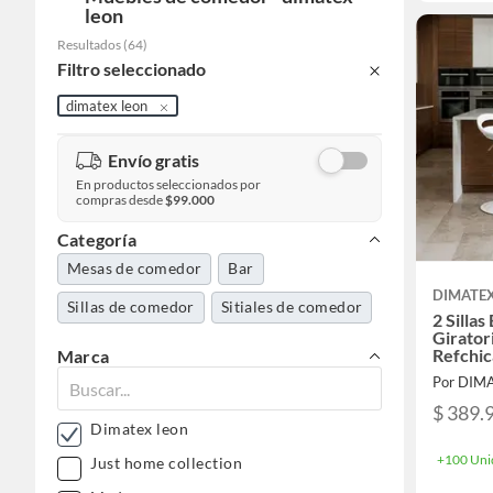
leon
Resultados
(
64
)
Filtro seleccionado
dimatex leon
Envío gratis
En productos seleccionados por
compras desde
$99.000
Categoría
Mesas de comedor
Bar
DIMATE
Sillas de comedor
Sitiales de comedor
2 Sillas
Girator
Refchic
Marca
Por DIM
$ 389.
Dimatex leon
+100 Uni
Just home collection