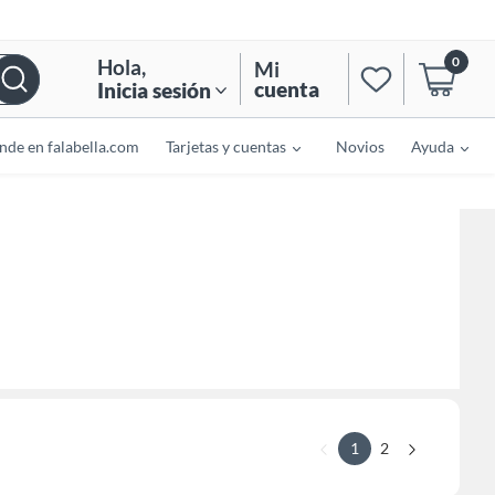
0
Hola
,
Mi
cuenta
Inicia sesión
nde en falabella.com
Tarjetas y cuentas
Novios
Ayuda
1
2