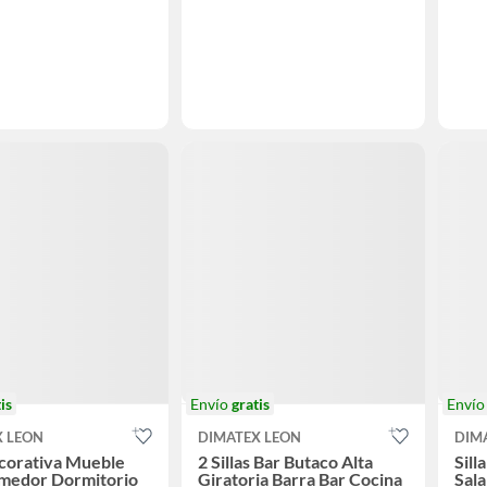
is
Envío
gratis
Enví
X LEON
DIMATEX LEON
DIM
ecorativa Mueble
2 Sillas Bar Butaco Alta
Sill
omedor Dormitorio
Giratoria Barra Bar Cocina
Sal