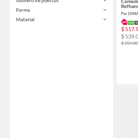
Número de puestos
Comedo
Refhan
Forma
Por DIM
Material
$ 517.
$ 539.
$ 559.0