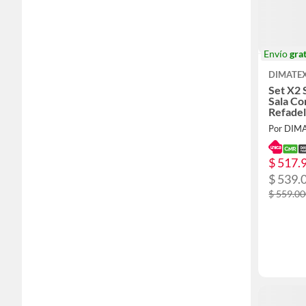
Envío
grat
DIMATE
Set X2 
Sala C
Refadel
Por DIM
$ 517.
$ 539.
$ 559.0