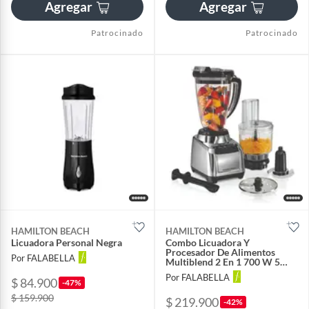
Agregar
Agregar
Patrocinado
Patrocinado
HAMILTON BEACH
HAMILTON BEACH
Licuadora Personal Negra
Combo Licuadora Y
Procesador De Alimentos
Por FALABELLA
Multiblend 2 En 1 700 W 5
Velocidades
Por FALABELLA
$ 84.900
-47%
$ 159.900
$ 219.900
-42%