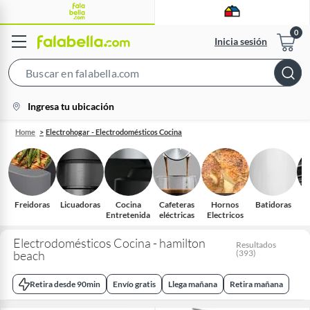
Inicia sesión
Search
Bar
location-
Ingresa tu ubicación
icon
Home
Electrohogar - Electrodomésticos Cocina
Freidoras
Licuadoras
Cocina
Cafeteras
Hornos
Batidoras
W
Entretenida
eléctricas
Electricos
Electrodomésticos Cocina - hamilton
Resultados
beach
(
393
)
Retira desde 90min
Envío gratis
Llega mañana
Retira mañana