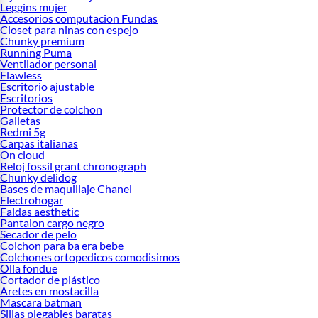
Leggins mujer
Accesorios computacion Fundas
Closet para ninas con espejo
Chunky premium
Running Puma
Ventilador personal
Flawless
Escritorio ajustable
Escritorios
Protector de colchon
Galletas
Redmi 5g
Carpas italianas
On cloud
Reloj fossil grant chronograph
Chunky delidog
Bases de maquillaje Chanel
Electrohogar
Faldas aesthetic
Pantalon cargo negro
Secador de pelo
Colchon para ba era bebe
Colchones ortopedicos comodisimos
Olla fondue
Cortador de plástico
Aretes en mostacilla
Mascara batman
Sillas plegables baratas