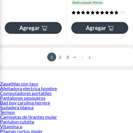
Retira desde 90min
(25)
Agregar
Agregar
...
1
2
3
9
Zapatillas con taco
Afeitadora electrica hombre
Computadores portatiles
Pantalones pesqueros
Bad boy carolina herrera
Sudadera blanca
Termos
Camisetas de tirantes mujer
Pantalon culotte
Vitamina a
Pijamas cortos mujer