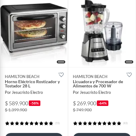
HAMILTON BEACH
HAMILTON BEACH
Horno Eléctrico Rostizador y
Licuadora y Procesador de
Tostador 28 L
Alimentos de 700 W
Por Jesucristo Electro
Por Jesucristo Electro
$ 589.900
$ 269.900
-58%
-64%
$ 1.399.900
$ 749.900
(55)
(83)