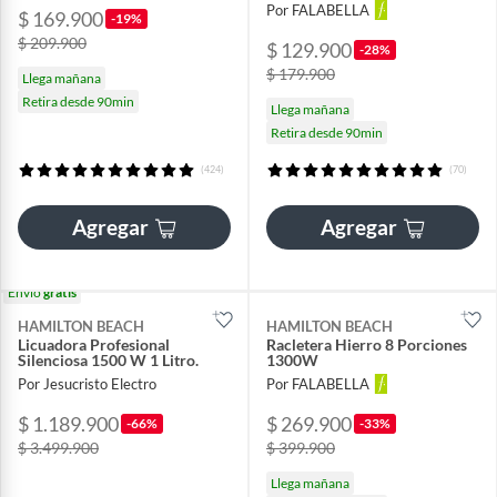
Por FALABELLA
$ 169.900
-19%
$ 209.900
$ 129.900
-28%
$ 179.900
Llega mañana
Retira desde 90min
Llega mañana
Retira desde 90min
(424)
(70)
Agregar
Agregar
Envío
gratis
HAMILTON BEACH
HAMILTON BEACH
Licuadora Profesional
Racletera Hierro 8 Porciones
Silenciosa 1500 W 1 Litro.
1300W
Por Jesucristo Electro
Por FALABELLA
$ 1.189.900
$ 269.900
-66%
-33%
$ 3.499.900
$ 399.900
Llega mañana