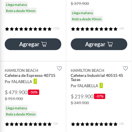
$ 379.900
Llega mañana
Retira desde 90min
Llega mañana
Retira desde 90min
(253)
(49)
Agregar
Agregar
HAMILTON BEACH
HAMILTON BEACH
Cafetera de Espresso 40715
Cafetera Industrial 40515 45
Tazas
Por FALABELLA
Por FALABELLA
$ 479.900
-50%
$ 219.900
-37%
$ 959.900
$ 349.900
Llega mañana
Retira desde 90min
(54)
(28)