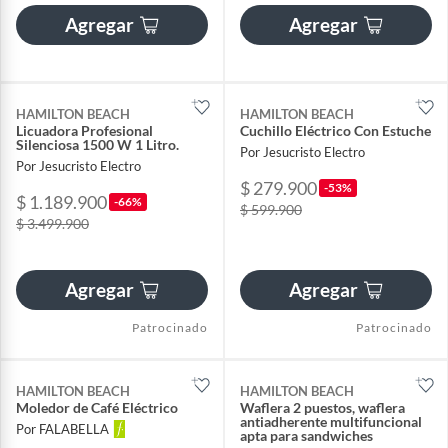
Agregar
Agregar
HAMILTON BEACH
HAMILTON BEACH
Licuadora Profesional
Cuchillo Eléctrico Con Estuche
Silenciosa 1500 W 1 Litro.
Por Jesucristo Electro
Por Jesucristo Electro
$ 279.900
-53%
$ 1.189.900
-66%
$ 599.900
$ 3.499.900
Agregar
Agregar
Patrocinado
Patrocinado
HAMILTON BEACH
HAMILTON BEACH
Moledor de Café Eléctrico
Waflera 2 puestos, waflera
antiadherente multifuncional
Por FALABELLA
apta para sandwiches