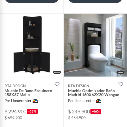
RTA DESIGN
RTA DESIGN
Mueble De Bano Esquinero
Mueble Optimizador Baño
158X37 Malib
Madrid 160X62X20 Wengue
Por Homecenter
Por Homecenter
$ 294.900
$ 249.900
-58%
-46%
$ 699.900
$ 464.900