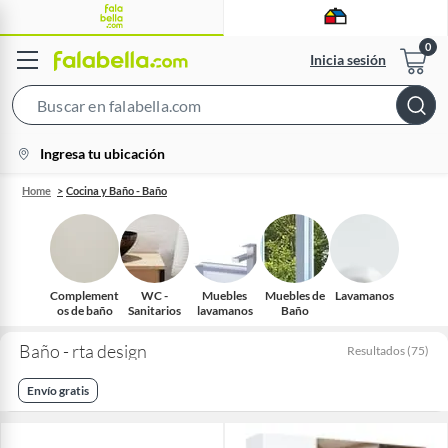
Inicia sesión
Search
Bar
location-
Ingresa tu ubicación
icon
Home
Cocina y Baño - Baño
Complement
WC -
Muebles
Muebles de
Lavamanos
os de baño
Sanitarios
lavamanos
Baño
Baño - rta design
Resultados
(
75
)
Envío gratis