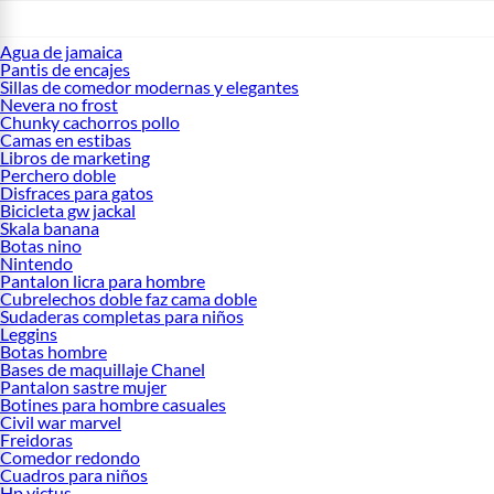
Agua de jamaica
Pantis de encajes
Sillas de comedor modernas y elegantes
Nevera no frost
Chunky cachorros pollo
Camas en estibas
Libros de marketing
Perchero doble
Disfraces para gatos
Bicicleta gw jackal
Skala banana
Botas nino
Nintendo
Pantalon licra para hombre
Cubrelechos doble faz cama doble
Sudaderas completas para niños
Leggins
Botas hombre
Bases de maquillaje Chanel
Pantalon sastre mujer
Botines para hombre casuales
Civil war marvel
Freidoras
Comedor redondo
Cuadros para niños
Hp victus