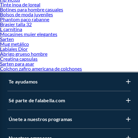
Tinte inoa de loreal
Botines para hombre casuales
Bolsos de moda juveniles
Phantom paco rabanne
Brasier talla 32
L carnitina
Mocasines mujer elegantes
Sarten
Mug metálico
Labiales Dior
Abrigo grueso hombre
Creatina capsulas
Sarten para asar
Colchon zafiro americana de colchones
Te ayudamos
Sé parte de falabella.com
Únete a nuestros programas
Nuestras empresas