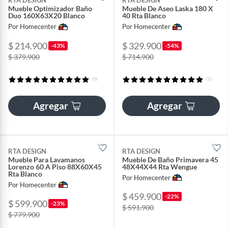
RTA DESIGN
RTA DESIGN
Mueble Optimizador Baño
Mueble De Aseo Laska 180 X
Duo 160X63X20 Blanco
40 Rta Blanco
Por Homecenter
Por Homecenter
$ 214.900
$ 329.900
-43%
-54%
$ 379.900
$ 714.900
(6)
(1)
Agregar
Agregar
RTA DESIGN
RTA DESIGN
Mueble Para Lavamanos
Mueble De Baño Primavera 45
Lorenzo 60 A Piso 88X60X45
48X44X44 Rta Wengue
Rta Blanco
Por Homecenter
Por Homecenter
$ 459.900
-22%
$ 599.900
-23%
$ 591.900
$ 779.900