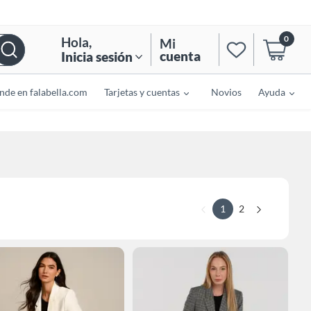
0
Hola
,
Mi
cuenta
Inicia sesión
nde en falabella.com
Tarjetas y cuentas
Novios
Ayuda
1
2