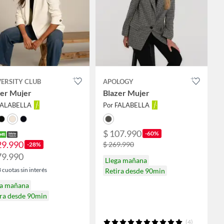
ERSITY CLUB
APOLOGY
zer Mujer
Blazer Mujer
FALABELLA
Por FALABELLA
$ 107.990
-60%
29.990
$ 269.990
-28%
79.990
Llega mañana
3
cuotas sin interés
Retira desde 90min
ga mañana
ira desde 90min
(4)