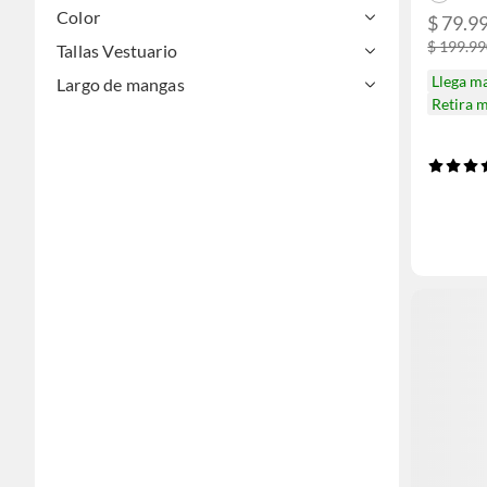
Color
$ 79.9
$ 199.9
Tallas Vestuario
Llega m
Largo de mangas
Retira 