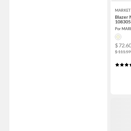
MARKET
Blazer 
108305
Por MAR
$ 72.6
$ 111.5