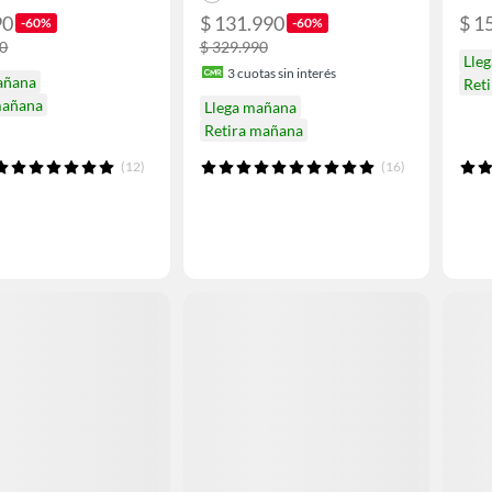
90
$ 131.990
$ 1
-60%
-60%
90
$ 329.990
Lle
3
cuotas sin interés
añana
Ret
mañana
Llega mañana
Retira mañana
(12)
(16)