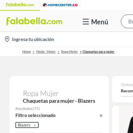
Menú
location-
Ingresa tu ubicación
icon
Home
Moda - Mujer
Ropa Mujer
Chaquetas para mujer
Ordena
Recom
Ropa Mujer
Chaquetas para mujer - Blazers
Resultados
(
77
)
Filtro seleccionado
Blazers