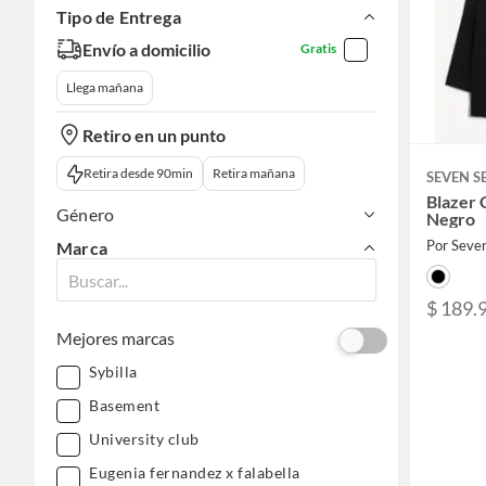
Tipo de Entrega
Envío a domicilio
Gratis
Llega mañana
Retiro en un punto
Retira desde 90min
Retira mañana
SEVEN S
Blazer 
Género
Negro
Por Seve
Marca
$ 189.
Mejores marcas
Sybilla
Basement
University club
Eugenia fernandez x falabella