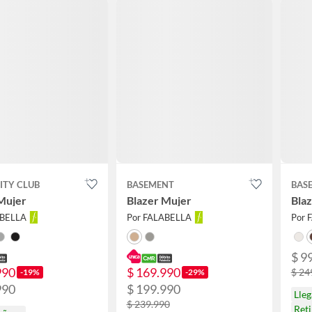
ITY CLUB
BASEMENT
BAS
Mujer
Blazer Mujer
Bla
ABELLA
Por FALABELLA
Por 
$ 9
990
$ 169.990
$ 24
-19%
-29%
990
$ 199.990
Lle
$ 239.990
Ret