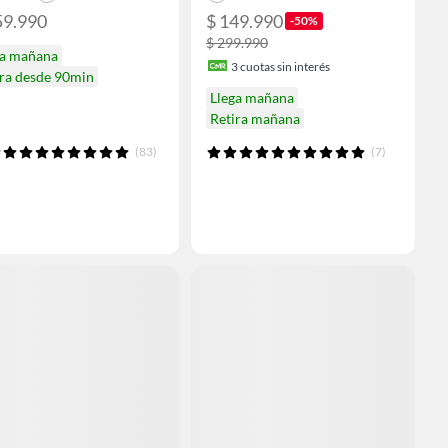
59.990
$ 149.990
-50%
$ 299.990
ga mañana
3
cuotas sin interés
ira desde 90min
Llega mañana
Retira mañana
(83)
(7)