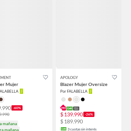
EMENT
APOLOGY
zer Mujer
Blazer Mujer Oversize
FALABELLA
Por FALABELLA
9.990
-60%
$ 139.990
9.990
-26%
$ 189.990
ga mañana
3
cuotas sin interés
ira mañana