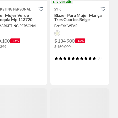
Envío
gratis
KETING PERSONAL
SYK
zer Mujer Verde
Blazer Para Mujer Manga
ioquia Mp 113720
Tres Cuartos Beige-
 MARKETING PERSONAL
Por SYK WEAR
0.100
$ 134.900
-35%
-16%
.399
$ 160.000
(2)