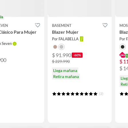
is
EVEN
BASEMENT
MOS
Clásico Para Mujer
Blazer Mujer
Bla
Por FALABELLA
Por 
n Seven
$ 91.990
-60%
900
$ 1
$ 229.990
$ 1
Llega mañana
Retira mañana
Lle
Ret
(2)