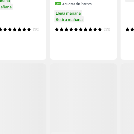
añana
3
cuotas sin interés
mañana
Llega mañana
Retira mañana
(30)
(13)