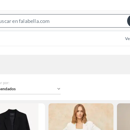
Search
Bar
Ve
r por
:
endados