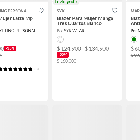
Envío
gratis
ING PERSONAL
SYK
MAR
Mujer Latte Mp
Blazer Para Mujer Manga
Bla
Tres Cuartos Blanco
Ant
KETING PERSONAL
Por SYK WEAR
Por
00
$ 124.900 - $ 134.900
$ 6
-35%
-22%
99
$ 92
$ 160.000
(3)