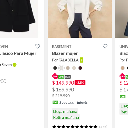
EVEN
BASEMENT
UNIV
Clásico Para Mujer
Blazer mujer
Bla
Por FALABELLA
Por 
n Seven
900
$ 149.990
$ 1
-32%
$ 169.990
$ 1
$ 219.990
3
cuotas sin interés
Lle
Llega mañana
Ret
Retira mañana
(475)