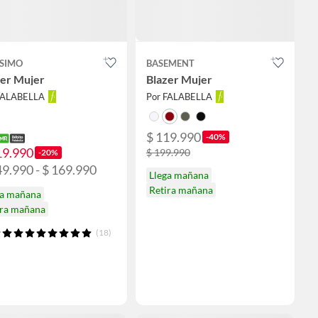
SIMO
BASEMENT
zer Mujer
Blazer Mujer
FALABELLA
Por FALABELLA
$ 119.990
-40%
19.990
$ 199.990
-20%
49.990 - $ 169.990
Llega mañana
Retira mañana
ga mañana
ira mañana
(18)