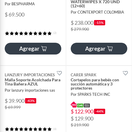
WATERWIPES X 720 UND
Por BESPHARMA
(12×60)
Por CONTEXPORT COLOMBIA
$ 69.500
$ 238.000
-15%
$ 279.900
(2)
Agregar
Agregar
LANZURY IMPORTACIONES
CARER SPARK
Malla Soporte Acolchada Para
Cortapelos para bebés con
Tina Bañera AZUL
succión automática y 3
protectores
Por lanzury importaciones sas
Por SPARKS TECH INC
$ 39.900
-43%
$ 69.999
$ 122.900
-44%
$ 129.900
$ 219.900
(6)