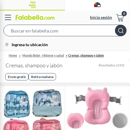
Inicia sesión
Search
Bar
location-
Ingresa tu ubicación
icon
Home
Mundo Bebé - Higiene y salud
Cremas, shampoo y jabón
Cremas, shampoo y jabón
Resultados
(
243
)
Envío gratis
Retira mañana