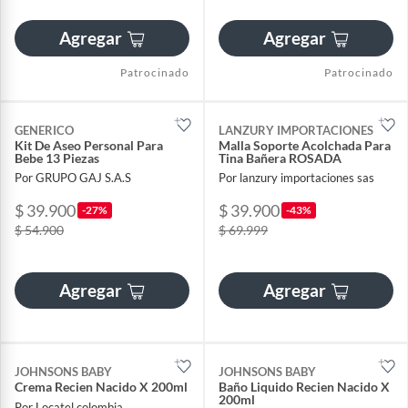
Agregar
Agregar
Patrocinado
Patrocinado
GENERICO
LANZURY IMPORTACIONES
Kit De Aseo Personal Para
Malla Soporte Acolchada Para
Bebe 13 Piezas
Tina Bañera ROSADA
Por GRUPO GAJ S.A.S
Por lanzury importaciones sas
$ 39.900
$ 39.900
-27%
-43%
$ 54.900
$ 69.999
Agregar
Agregar
JOHNSONS BABY
JOHNSONS BABY
Crema Recien Nacido X 200ml
Baño Liquido Recien Nacido X
200ml
Por Locatel colombia