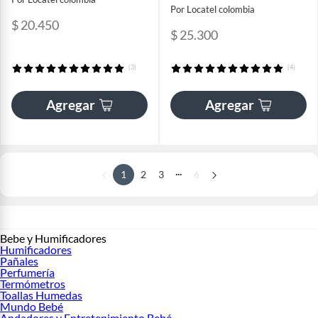
Por Locatel colombia
$ 20.450
$ 25.300
(3)
(4)
Agregar
Agregar
...
1
2
3
6
Bebe y Humificadores
Humificadores
Pañales
Perfumería
Termómetros
Toallas Humedas
Mundo Bebé
Andadores y Entretenimiento Bebé