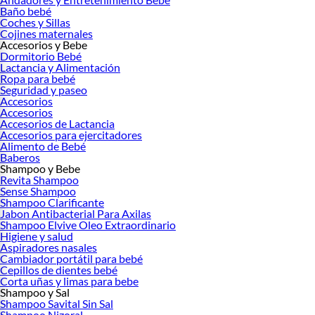
Baño bebé
Coches y Sillas
Cojines maternales
Accesorios y Bebe
Dormitorio Bebé
Lactancia y Alimentación
Ropa para bebé
Seguridad y paseo
Accesorios
Accesorios
Accesorios de Lactancia
Accesorios para ejercitadores
Alimento de Bebé
Baberos
Shampoo y Bebe
Revita Shampoo
Sense Shampoo
Shampoo Clarificante
Jabon Antibacterial Para Axilas
Shampoo Elvive Oleo Extraordinario
Higiene y salud
Aspiradores nasales
Cambiador portátil para bebé
Cepillos de dientes bebé
Corta uñas y limas para bebe
Shampoo y Sal
Shampoo Savital Sin Sal
Shampoo Nizoral