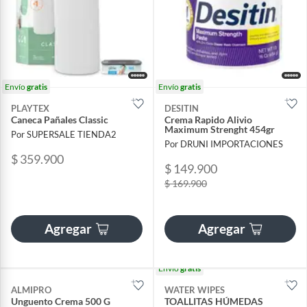
Envío
gratis
Envío
gratis
PLAYTEX
DESITIN
Caneca Pañales Classic
Crema Rapido Alivio
Maximum Strenght 454gr
Por SUPERSALE TIENDA2
Por DRUNI IMPORTACIONES
$ 359.900
$ 149.900
$ 169.900
Agregar
Agregar
Envío
gratis
ALMIPRO
WATER WIPES
Unguento Crema 500 G
TOALLITAS HÚMEDAS