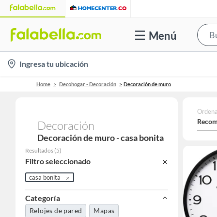
Menú
location-
Ingresa tu ubicación
icon
Home
Decohogar - Decoración
Decoración de muro
Ordena
Recom
Decoración
Decoración de muro - casa bonita
Resultados
(
5
)
Filtro seleccionado
casa bonita
Categoría
Relojes de pared
Mapas