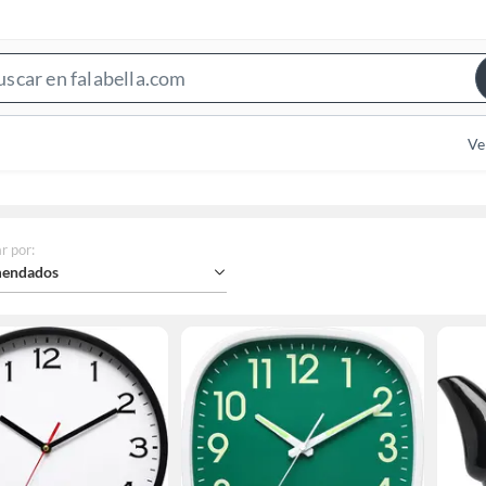
Search
Bar
Ve
r por
:
endados