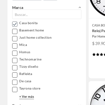
Marca
Casa bonita
CASA BO
Basement home
Reloj P
Por Home
Just home collection
$ 39.9
Mica
Homus
Technomarine
Tizzy diseño
Reflekta
De casa
Tayrona store
+ Ver más