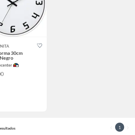
NITA
Norma 30cm
/Negro
center
00
1
 Resultados