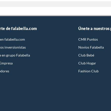
rte de falabella.com
Únete a nuestros
en falabella.com
CMR Puntos
os inversionistas
Novios Falabella
a en grupo Falabella
Club Bebé
 Empresa
Club Hogar
edores
Fashion Club