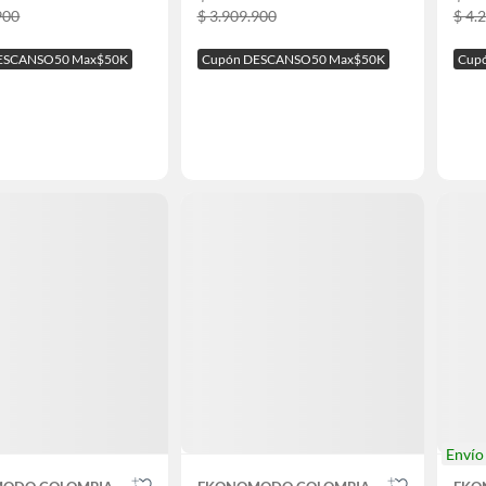
900
$ 3.909.900
$ 4.
ESCANSO50 Max$50K
Cupón DESCANSO50 Max$50K
Cup
Enví