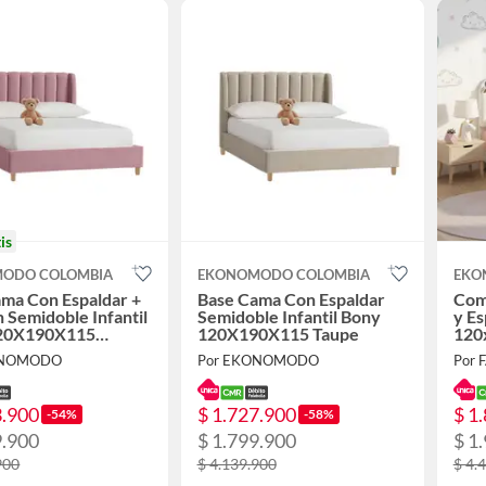
is
ODO COLOMBIA
EKONOMODO COLOMBIA
EKO
ma Con Espaldar +
Base Cama Con Espaldar
Com
 Semidoble Infantil
Semidoble Infantil Bony
y Es
20X190X115
120X190X115 Taupe
120
Pin
ONOMODO
Por EKONOMODO
Por 
Bla
3.900
$ 1.727.900
$ 1
-54%
-58%
9.900
$ 1.799.900
$ 1
900
$ 4.139.900
$ 4.