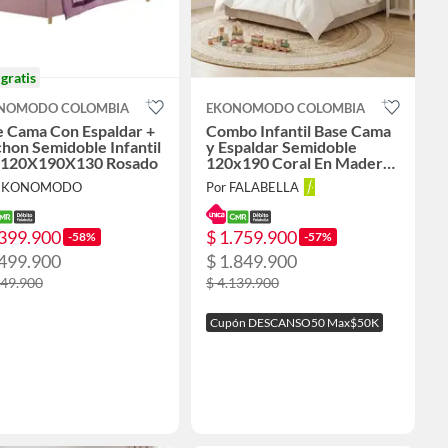
o
gratis
NOMODO COLOMBIA
EKONOMODO COLOMBIA
e Cama Con Espaldar +
Combo Infantil Base Cama
hon Semidoble Infantil
y Espaldar Semidoble
 120X190X130 Rosado
120x190 Coral En Madera
Pino Con Tela Premium
 EKONOMODO
Por FALABELLA
Taupe
.399.900
$ 1.759.900
-58%
-57%
.499.900
$ 1.849.900
749.900
$ 4.139.900
Cupón DESCANSO50 Max$50K