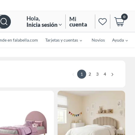
0
Hola
,
Mi
cuenta
Inicia sesión
nde en falabella.com
Tarjetas y cuentas
Novios
Ayuda
1
2
3
4