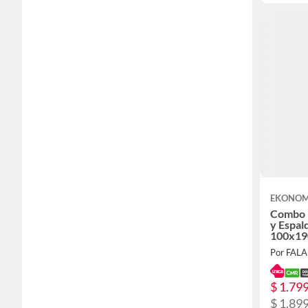
EKONOM
Combo I
y Espal
100x19
Pino C
Por FAL
Taupe
$ 1.79
$ 1.89