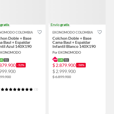
o
gratis
Envío
gratis
NOMODO COLOMBIA
EKONOMODO COLOMBIA
chon Doble + Base
Colchon Doble + Base
 Baul + Espaldar
Cama Baul + Espaldar
ntil Azul 140X190
Infantil Blanco 140X190
 EKONOMODO
Por EKONOMODO
.879.900
$ 2.879.900
-52%
-58%
.999.900
$ 2.999.900
999.900
$ 6.899.900
(1)