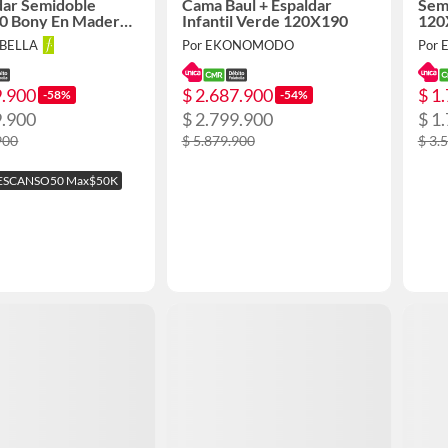
dar Semidoble
Cama Baul + Espaldar
Semi
0 Bony En Madera
Infantil Verde 120X190
120
on Tela Premium
ABELLA
Por EKONOMODO
Por
9.900
$ 2.687.900
$ 1
-58%
-54%
9.900
$ 2.799.900
$ 1
900
$ 5.879.900
$ 3.
ESCANSO50 Max$50K