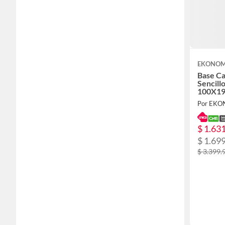
EKONOM
Base C
Sencillo
100X19
Por EK
$ 1.63
$ 1.69
$ 3.399.