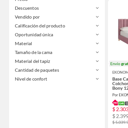
Descuentos
Vendido por
Calificación del producto
Oportunidad única
Material
Tamaño de la cama
Material del tapiz
Envío
grat
Cantidad de paquetes
EKONOM
Nivel de confort
Base Ca
Colchon
Bony 1
Rosado
Por EK
$ 2.30
$ 2.39
$ 5.039.