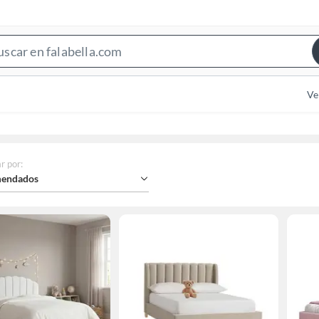
Search
Bar
Ve
r por
:
endados