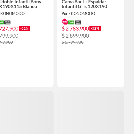
doble Infantil Bony
Cama Baul + Espaldar
X190X115 Blanco
Infantil Gris 120X190
 EKONOMODO
Por EKONOMODO
.727.900
$ 2.783.900
-52%
-52%
.799.900
$ 2.899.900
599.900
$ 5.799.900