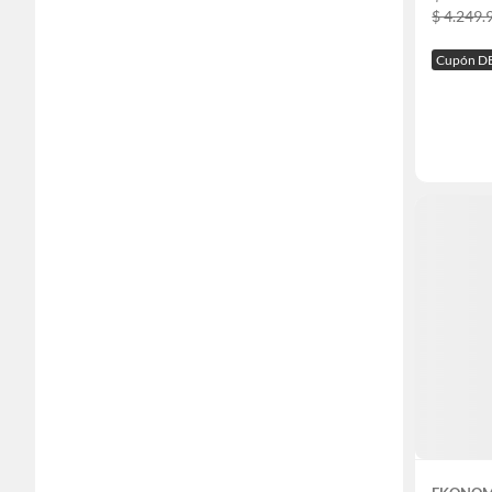
$ 4.249.
Cupón D