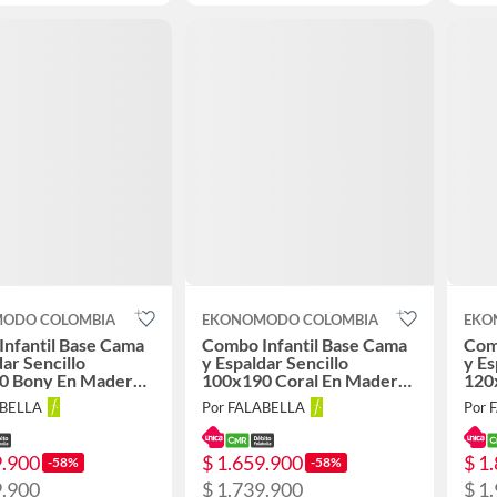
ODO COLOMBIA
EKONOMODO COLOMBIA
EKO
nfantil Base Cama
Combo Infantil Base Cama
Com
dar Sencillo
y Espaldar Sencillo
y Es
0 Bony En Madera
100x190 Coral En Madera
120
on Tela Premium
Pino Con Tela Premium
Pin
ABELLA
Por FALABELLA
Por 
Rosado
Bla
9.900
$ 1.659.900
$ 1
-58%
-58%
9.900
$ 1.739.900
$ 1