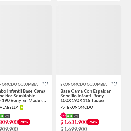
NOMODO COLOMBIA
EKONOMODO COLOMBIA
bo Infantil Base Cama
Base Cama Con Espaldar
paldar Semidoble
Sencillo Infantil Bony
x190 Bony En Madera
100X190X115 Taupe
o Con Tela Premium
FALABELLA
Por EKONOMODO
nco
.809.900
$ 1.631.900
-58%
-54%
.909.900
$ 1.699.900