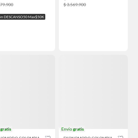
279.900
$ 3.569.900
ón DESCANSO50 Max$50K
o
gratis
Envío
gratis