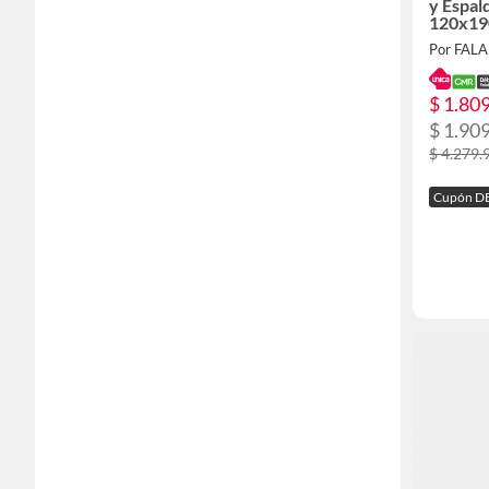
y Espal
120x19
Pino C
Por FAL
Taupe
$ 1.80
$ 1.90
$ 4.279.
Cupón D