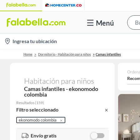
Menú
location-
Ingresa tu ubicación
icon
Home
Dormitorio - Habitación para niños
Camas infantiles
Ordena
Recom
Habitación para niños
Camas infantiles - ekonomodo
colombia
Resultados
(
159
)
Filtro seleccionado
ekonomodo colombia
Envío gratis