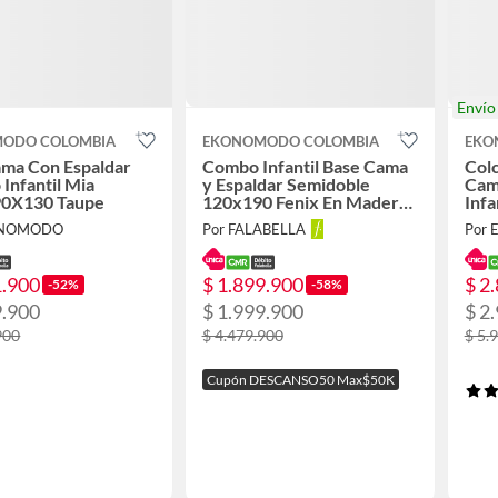
Enví
ODO COLOMBIA
EKONOMODO COLOMBIA
EKO
ama Con Espaldar
Combo Infantil Base Cama
Col
 Infantil Mia
y Espaldar Semidoble
Cama
0X130 Taupe
120x190 Fenix En Madera
Infa
Pino Con Tela Premium
ONOMODO
Por FALABELLA
Por
Rosado
1.900
$ 1.899.900
$ 2
-52%
-58%
9.900
$ 1.999.900
$ 2
900
$ 4.479.900
$ 5.
Cupón DESCANSO50 Max$50K