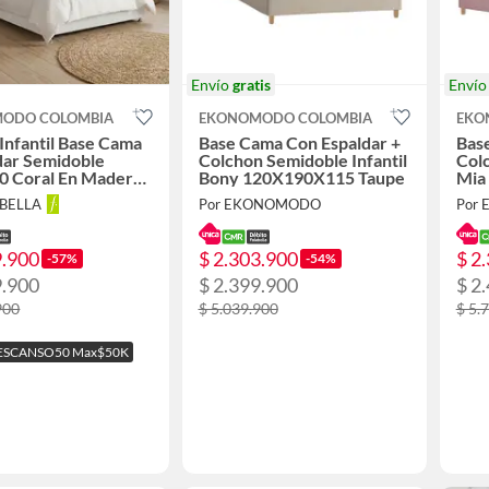
Envío
gratis
Enví
ODO COLOMBIA
EKONOMODO COLOMBIA
EKO
nfantil Base Cama
Base Cama Con Espaldar +
Bas
dar Semidoble
Colchon Semidoble Infantil
Colc
0 Coral En Madera
Bony 120X190X115 Taupe
Mia
on Tela Premium
ABELLA
Por EKONOMODO
Por
9.900
$ 2.303.900
$ 2
-57%
-54%
9.900
$ 2.399.900
$ 2
900
$ 5.039.900
$ 5.
ESCANSO50 Max$50K