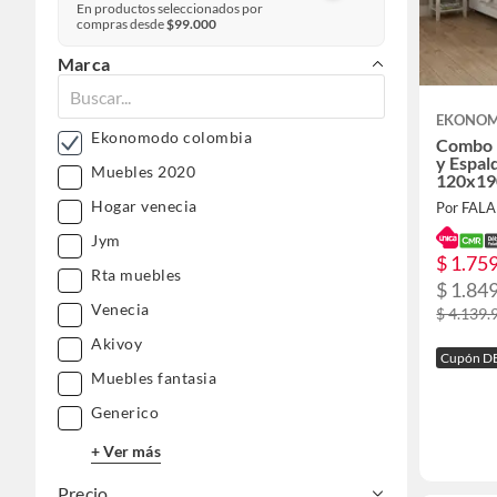
En productos seleccionados por
compras desde
$99.000
Marca
EKONOM
Ekonomodo colombia
Combo I
y Espal
Muebles 2020
120x19
Pino C
Hogar venecia
Por FAL
Blanco
Jym
$ 1.75
Rta muebles
$ 1.84
Venecia
$ 4.139.
Akivoy
Cupón D
Muebles fantasia
Generico
+ Ver más
Precio