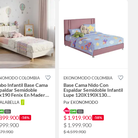
NOMODO COLOMBIA
EKONOMODO COLOMBIA
bo Infantil Base Cama
Base Cama Nido Con
paldar Semidoble
Espaldar Semidoble Infantil
x190 Fenix En Madera
Lupe 120X190X130
o Con Tela Premium
Rosado
FALABELLA
Por EKONOMODO
nco
.899.900
$ 1.919.900
-58%
-58%
.999.900
$ 1.999.900
479.900
$ 4.599.900