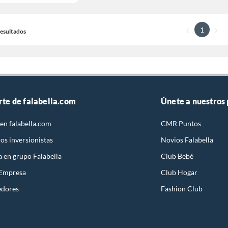
1
 Resultados
rte de falabella.com
Únete a nuestros
en falabella.com
CMR Puntos
os inversionistas
Novios Falabella
a en grupo Falabella
Club Bebé
 Empresa
Club Hogar
edores
Fashion Club