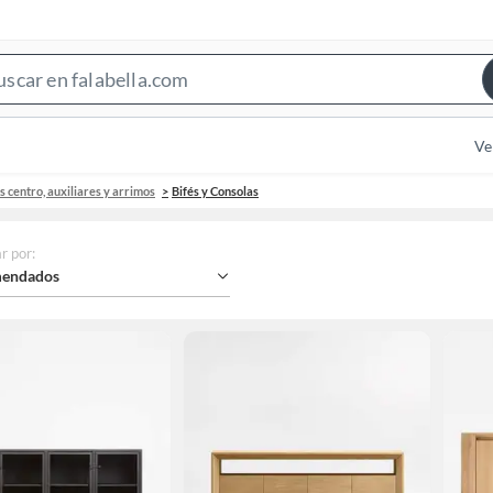
Search
Bar
Ve
 centro, auxiliares y arrimos
Bifés y Consolas
r por
:
endados