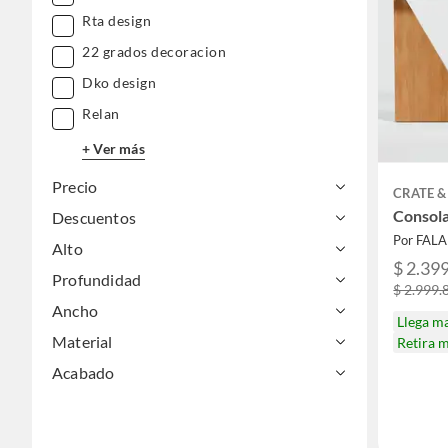
Rta design
22 grados decoracion
Dko design
Relan
+ Ver más
Precio
CRATE &
Consol
Descuentos
Por FAL
Alto
$ 2.39
Profundidad
$ 2.999.
Ancho
Llega m
Material
Retira 
Acabado