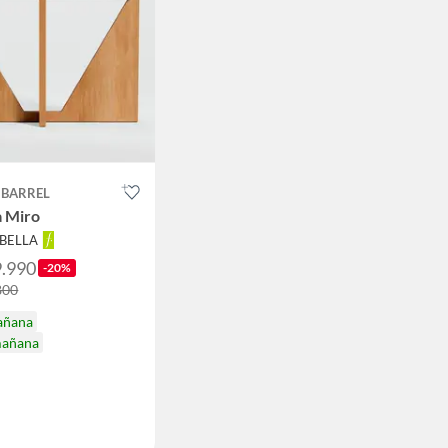
 BARREL
a Miro
ABELLA
9.990
-20%
800
añana
mañana