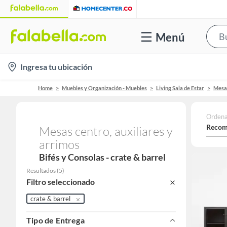
Menú
location-
Ingresa tu ubicación
icon
Home
Muebles y Organización - Muebles
Living Sala de Estar
Mesas
Ordena
Recom
Mesas centro, auxiliares y
arrimos
Bifés y Consolas - crate & barrel
Resultados
(
5
)
Filtro seleccionado
crate & barrel
Tipo de Entrega