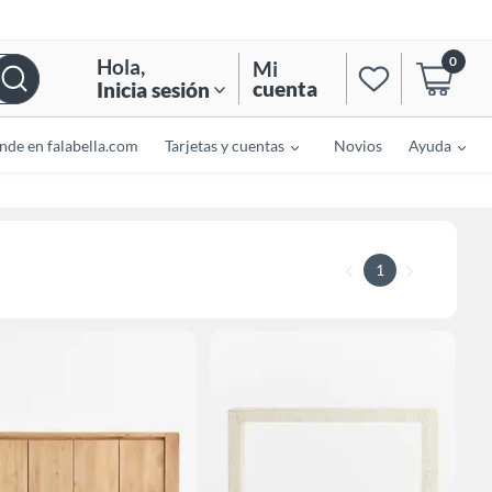
0
Hola
,
Mi
cuenta
Inicia sesión
nde en falabella.com
Tarjetas y cuentas
Novios
Ayuda
1