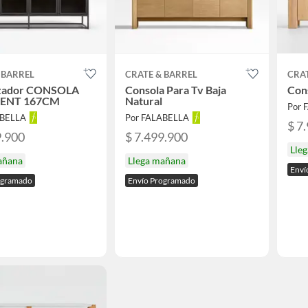
 BARREL
CRATE & BARREL
CRAT
zador CONSOLA
Consola Para Tv Baja
Con
ENT 167CM
Natural
Por 
ABELLA
Por FALABELLA
$ 7
9.900
$ 7.499.900
Lle
añana
Llega mañana
Enví
ogramado
Envío Programado