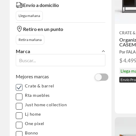
Envío a domicilio
Llega mañana
Retiro en un punto
CRATE &
Organi
Retira mañana
CASEM
Marca
Por FAL
$ 4.49
Llega m
Mejores marcas
Envío Pr
Crate & barrel
Rta muebles
Just home collection
Lj home
One pixel
Bonno