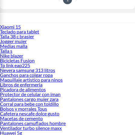
Xiaomi 15
Teclado para tablet
Talla 38 c brasier
Jogger mujer
Medias malla
Talla s
Nike blazer
Bicicletas Fusion
Tp link eap225
Nevera samsung 313 litros
Ganchos para colgar ropa
Maquillaje artistico para ninos
Libros de enfermeria
Picadora de alimentos
Protector de celular con iman
Pantalones cargo mujer zara
Corral para bebe con toldillo
Bolsos y morrales Tous
Cafetera nescafe dolce gusto
Macetas de cemento
Pantalones camuflados hombre
Ventilador turbo silence maxx
Huawei 5g