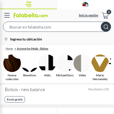
Inicia sesión
Search
Bar
location-
Ingresa tu ubicación
icon
Home
Accesorios Moda - Bolsos
Nueva
Benetton
Aldo
Michael Kors
Velez
Mario
B
colección
Hernandez
Bolsos - new balance
Resultados
(
39
)
Envío gratis