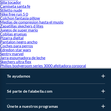
Silla tocador
Camiseta santa fe
Stiletto nude
Nike free run 5 0
Colchon fantasia pillow
Medias de compresion hasta el muslo
Zapatillas skechers d lites
Juegos de super mario
Cobijas gruesas
Pizarra digital
Pantalon negro ancho
Coches para perros
Edredon star wars
Sentry marvel
Jarra espumadora de leche
Skechers ultra flex
Philips bodygroom series 3000 afeitadora corporal
Te ayudamos
Sé parte de falabella.com
Únete a nuestros programas