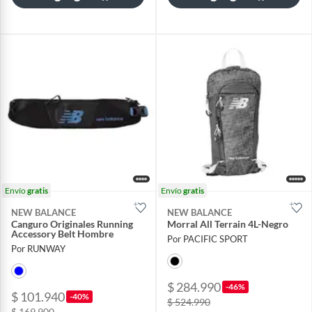
Envío
gratis
Envío
gratis
NEW BALANCE
NEW BALANCE
Canguro Originales Running
Morral All Terrain 4L-Negro
Accessory Belt Hombre
Por PACIFIC SPORT
Por RUNWAY
$ 284.990
-46%
$ 101.940
-40%
$ 524.990
$ 169.900