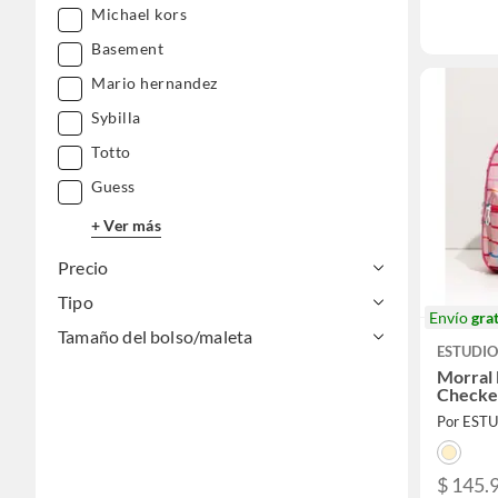
Michael kors
Basement
Mario hernandez
Sybilla
Totto
Guess
+ Ver más
Precio
Tipo
Envío
grat
Tamaño del bolso/maleta
ESTUDIO
Morral
Checke
Por EST
$ 145.