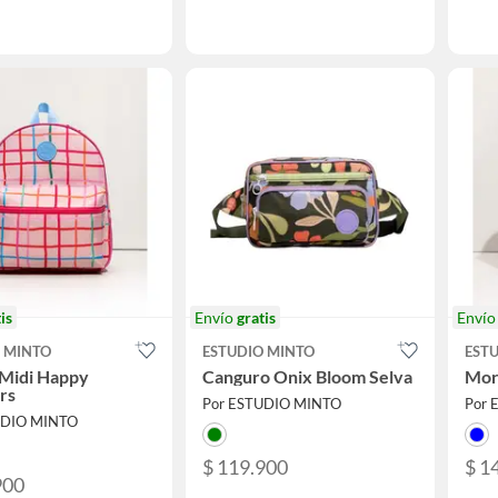
is
Envío
gratis
Enví
 MINTO
ESTUDIO MINTO
EST
 Midi Happy
Canguro Onix Bloom Selva
Morr
rs
Por ESTUDIO MINTO
Por 
UDIO MINTO
$ 119.900
$ 1
900