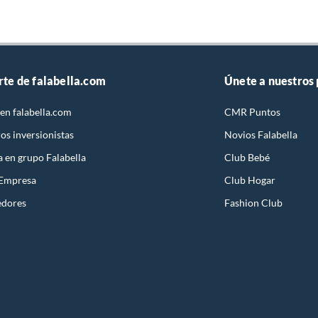
rte de falabella.com
Únete a nuestros
en falabella.com
CMR Puntos
os inversionistas
Novios Falabella
a en grupo Falabella
Club Bebé
 Empresa
Club Hogar
edores
Fashion Club