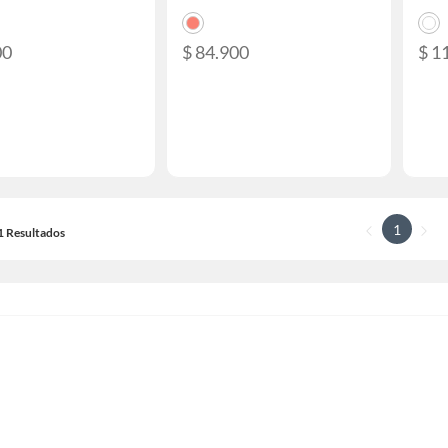
00
$ 84.900
$ 1
1
11 Resultados