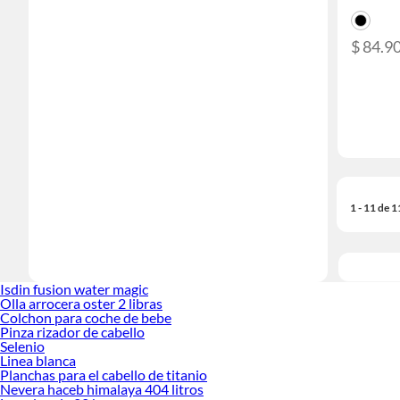
$ 84.9
1 - 11 de 
Isdin fusion water magic
Olla arrocera oster 2 libras
Colchon para coche de bebe
Pinza rizador de cabello
Selenio
Linea blanca
Planchas para el cabello de titanio
Nevera haceb himalaya 404 litros