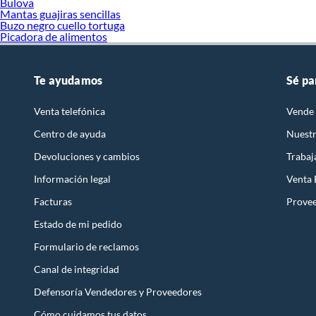
Bulova
Mantas guajiras sencillas
Buzo negro cuello tortuga
Picadora de alimentos
Te ayudamos
Sé pa
Venta telefónica
Vende 
Centro de ayuda
Nuestr
Devoluciones y cambios
Trabaj
Información legal
Venta
Facturas
Prove
Estado de mi pedido
Formulario de reclamos
Canal de integridad
Defensoría Vendedores y Proveedores
Cómo cuidamos tus datos