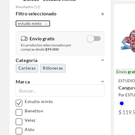
Resultados
(
11
)
Filtro seleccionado
estudio minto
Envío gratis
En productos seleccionados por
compras desde
$99.000
Categoría
Carteras
Riñoneras
Envío
grat
ESTUDIO
Marca
Cangur
Por EST
Estudio minto
Benetton
$ 119.
Velez
Aldo