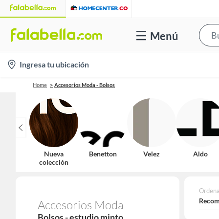
Menú
location-
Ingresa tu ubicación
icon
Home
Accesorios Moda - Bolsos
Nueva
Benetton
Velez
Aldo
colección
Ordena
Recom
Accesorios Moda
Bolsos - estudio minto