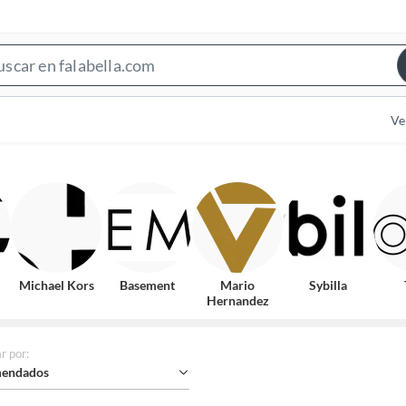
Search
Bar
Ve
Michael Kors
Basement
Mario
Sybilla
Hernandez
r por
:
endados