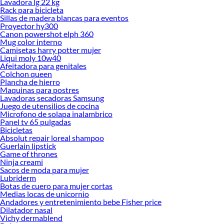
Lavadora lg 22 kg
Rack para bicicleta
Sillas de madera blancas para eventos
Proyector hy300
Canon powershot elph 360
Mug color interno
Camisetas harry potter mujer
Liqui moly 10w40
Afeitadora para genitales
Colchon queen
Plancha de hierro
Maquinas para postres
Lavadoras secadoras Samsung
Juego de utensilios de cocina
Microfono de solapa inalambrico
Panel tv 65 pulgadas
Bicicletas
Absolut repair loreal shampoo
Guerlain lipstick
Game of thrones
Ninja creami
Sacos de moda para mujer
Lubriderm
Botas de cuero para mujer cortas
Medias locas de unicornio
Andadores y entretenimiento bebe Fisher price
Dilatador nasal
Vichy dermablend