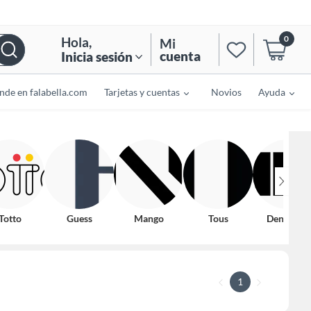
0
Hola
,
Mi
cuenta
Inicia sesión
nde en falabella.com
Tarjetas y cuentas
Novios
Ayuda
Totto
Guess
Mango
Tous
Denimlab
1