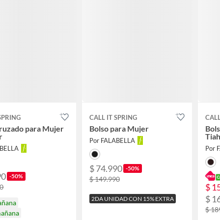
 SPRING
CALL IT SPRING
CALL
ruzado para Mujer
Bolso para Mujer
Bol
r
Tia
Por FALABELLA
ABELLA
Por 
$ 74.990
-50%
90
-50%
$ 149.990
$ 1
90
$ 1
2DA UNIDAD CON 15% EXTRA
añana
$ 18
mañana