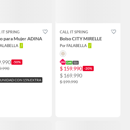
 IT SPRING
CALL IT SPRING
so para Mujer ADINA
Bolso CITY MIRELLE
FALABELLA
Por FALABELLA
9.990
-50%
$ 159.990
9.990
-20%
$ 169.990
 UNIDAD CON 15% EXTRA
$ 199.990