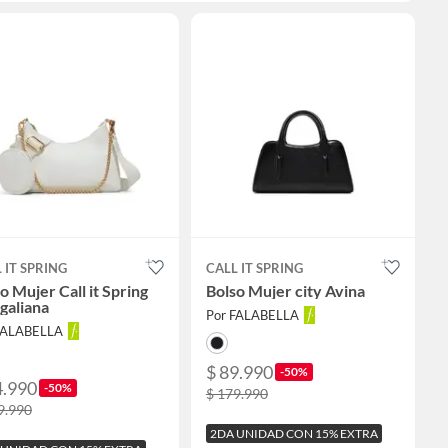
 IT SPRING
CALL IT SPRING
o Mujer Call it Spring
Bolso Mujer city Avina
 galiana
Por FALABELLA
FALABELLA
$ 89.990
-50%
4.990
-50%
$ 179.990
9.990
2DA UNIDAD CON 15% EXTRA