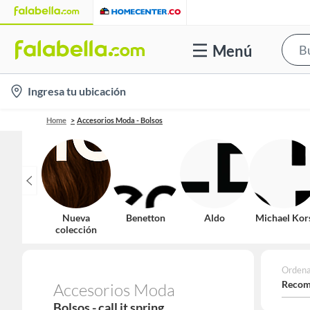
Menú
location-
Ingresa tu ubicación
icon
Home
Accesorios Moda - Bolsos
Nueva
Benetton
Aldo
Michael Kor
colección
Ordena
Recom
Accesorios Moda
Bolsos - call it spring