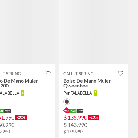
 IT SPRING
CALL IT SPRING
so De Mano Mujer
Bolso De Mano Mujer
h200
Qweenbee
FALABELLA
Por FALABELLA
51.990
$ 135.990
-20%
-20%
60.990
$ 143.990
9.990
$ 169.990