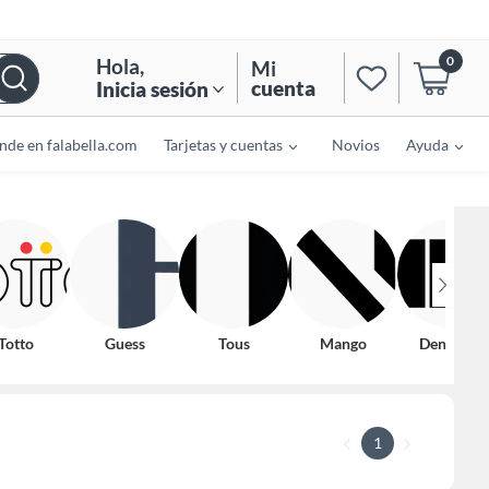
0
Hola
,
Mi
cuenta
Inicia sesión
nde en falabella.com
Tarjetas y cuentas
Novios
Ayuda
Totto
Guess
Tous
Mango
Denimlab
1