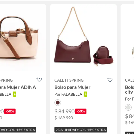
 SPRING
CALL IT SPRING
CALL
para Mujer ADINA
Bolso para Mujer
Bols
city
ABELLA
Por FALABELLA
Por 
90
$ 84.990
-50%
-50%
$ 8
90
$ 169.990
$ 16
DAD CON 15% EXTRA
2DA UNIDAD CON 15% EXTRA