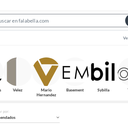
Search
Bar
Ve
s
Velez
Mario
Basement
Sybilla
Hernandez
r por
:
endados