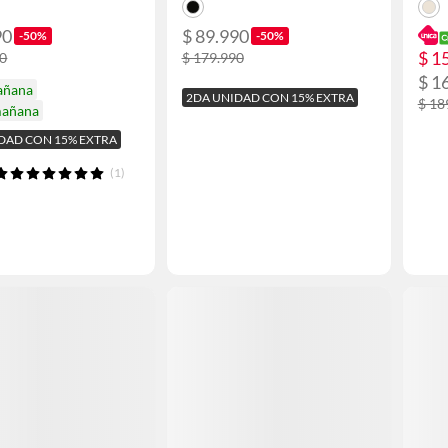
90
$ 89.990
-50%
-50%
$ 1
90
$ 179.990
$ 1
añana
2DA UNIDAD CON 15% EXTRA
$ 18
mañana
DAD CON 15% EXTRA
(1)