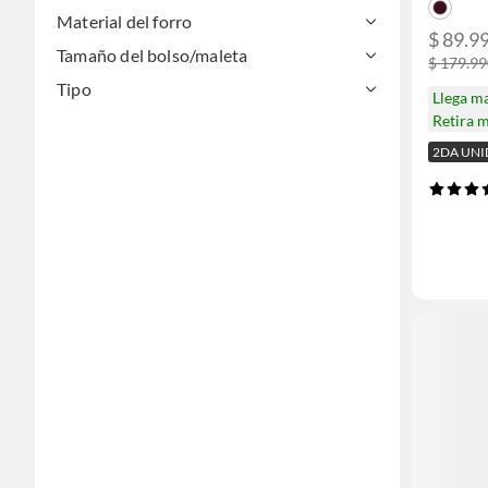
Material del forro
$ 89.9
Tamaño del bolso/maleta
$ 179.9
Tipo
Llega m
Retira 
2DA UNI