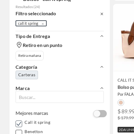
Resultados
(
24
)
Filtro seleccionado
call it spring
Tipo de Entrega
Retiro en un punto
Retira mañana
Categoría
Carteras
CALL IT
Bolso 
Marca
Por FAL
$ 89.9
Mejores marcas
$ 179.9
Call it spring
2DA UNI
Benetton