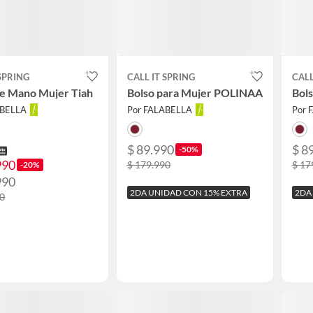
 SPRING
CALL IT SPRING
CALL
De Mano Mujer Tiah
Bolso para Mujer POLINAA
Bol
ABELLA
Por FALABELLA
Por 
$ 89.990
$ 8
-50%
990
$ 179.990
$ 17
-20%
990
2DA UNIDAD CON 15% EXTRA
2DA
90