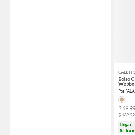
CALL IT
Bolso C
Webbe
Por FAL
$ 69.9
$ 139.9
Llega m
Retira 