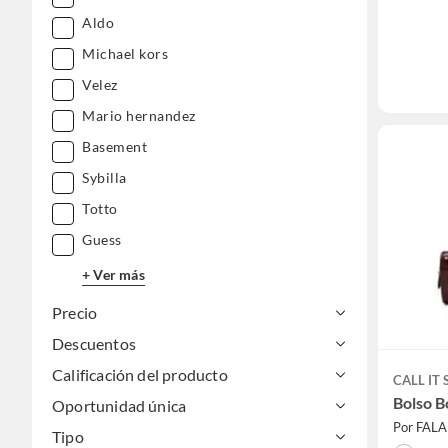
Aldo
Michael kors
Velez
Mario hernandez
Basement
Sybilla
Totto
Guess
+ Ver más
Precio
Descuentos
Calificación del producto
CALL IT
Bolso 
Oportunidad única
Por FAL
Tipo