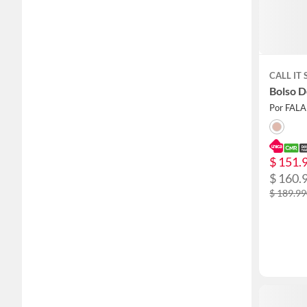
CALL IT
Bolso 
Por FAL
$ 151.
$ 160.
$ 189.9