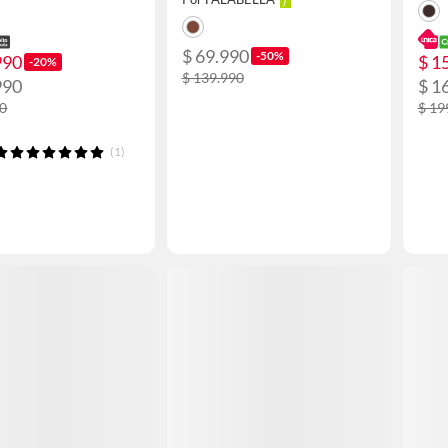
$ 69.990
-50%
990
$ 1
-20%
$ 139.990
990
$ 1
90
$ 19
(1)