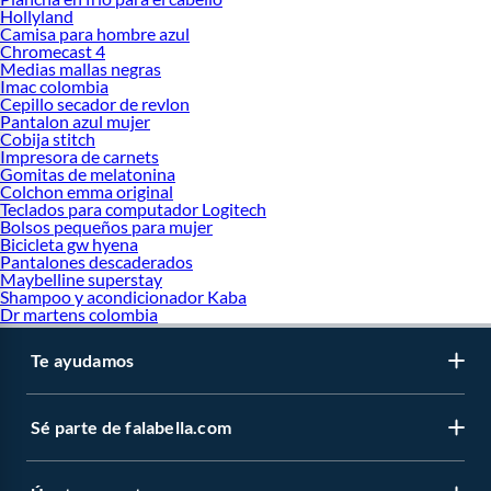
Hollyland
Camisa para hombre azul
Chromecast 4
Medias mallas negras
Imac colombia
Cepillo secador de revlon
Pantalon azul mujer
Cobija stitch
Impresora de carnets
Gomitas de melatonina
Colchon emma original
Teclados para computador Logitech
Bolsos pequeños para mujer
Bicicleta gw hyena
Pantalones descaderados
Maybelline superstay
Shampoo y acondicionador Kaba
Dr martens colombia
Te ayudamos
Sé parte de falabella.com