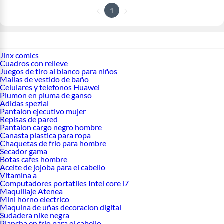
1
Jinx comics
Cuadros con relieve
Juegos de tiro al blanco para niños
Mallas de vestido de baño
Celulares y telefonos Huawei
Plumon en pluma de ganso
Adidas spezial
Pantalon ejecutivo mujer
Repisas de pared
Pantalon cargo negro hombre
Canasta plastica para ropa
Chaquetas de frio para hombre
Secador gama
Botas cafes hombre
Aceite de jojoba para el cabello
Vitamina a
Computadores portatiles Intel core i7
Maquillaje Atenea
Mini horno electrico
Maquina de uñas decoracion digital
Sudadera nike negra
Plancha en frio para el cabello