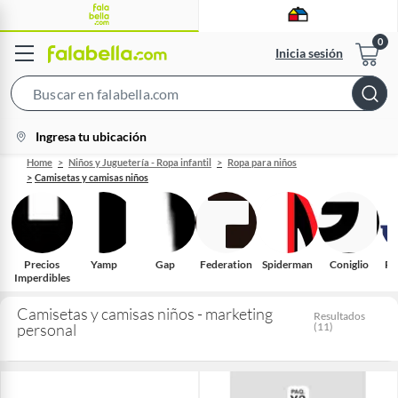
Inicia sesión
Search
Bar
location-
Ingresa tu ubicación
icon
Home
Niños y Juguetería - Ropa infantil
Ropa para niños
Camisetas y camisas niños
Precios
Yamp
Gap
Federation
Spiderman
Coniglio
Po
Imperdibles
Camisetas y camisas niños - marketing
Resultados
personal
(
11
)