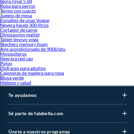
Igora royal 5 68
Ropa para perros
Termo con cuarzo
Juegos de mesa
Esmaltes de unas Vogue
Nevera haceb 300 litros
Cortador de carne
Dinosaurios mattel
Tablet lenovo yoga
Skechers memory foam
Aire acondicionado de 9000 btu
Mosquiteros
New era red cap
Polvo
Disfraces para adultos
Cajoneras de madera para ropa
Blusa verde
Higiene y salud
Te ayudamos
Sé parte de falabella.com
Únete a nuestros programas