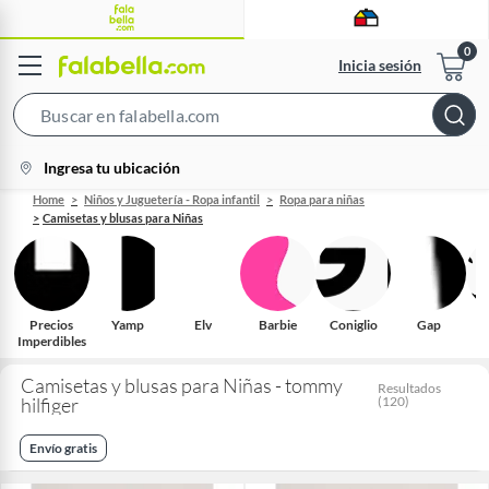
Inicia sesión
Search
Bar
location-
Ingresa tu ubicación
icon
Home
Niños y Juguetería - Ropa infantil
Ropa para niñas
Camisetas y blusas para Niñas
Precios
Yamp
Elv
Barbie
Coniglio
Gap
Imperdibles
Camisetas y blusas para Niñas - tommy
Resultados
hilfiger
(
120
)
Envío gratis