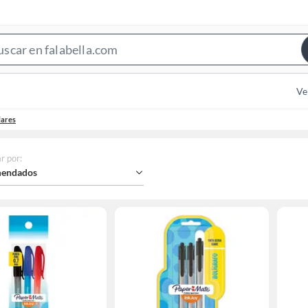
Search
Bar
Ve
lares
r por
:
endados