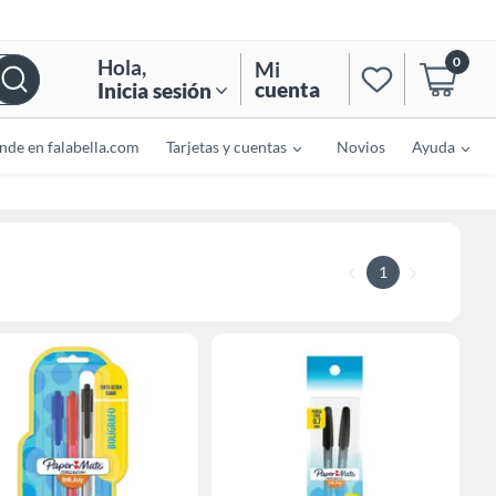
0
Hola
,
Mi
cuenta
Inicia sesión
nde en falabella.com
Tarjetas y cuentas
Novios
Ayuda
1