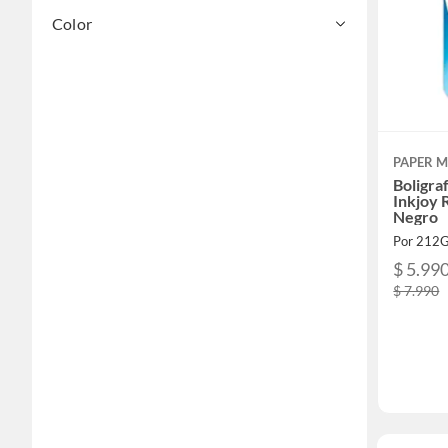
Color
PAPER M
Boligra
Inkjoy 
Negro
Por 212
$ 5.99
$ 7.990