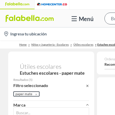
Menú
location-
Ingresa tu ubicación
icon
Home
Niños y Juguetería - Escolares
Útiles escolares
Estuches esco
Ordena
Recom
Útiles escolares
Estuches escolares - paper mate
Resultados
(
5
)
Filtro seleccionado
paper mate
Marca