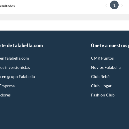
1
 Resultados
rte de falabella.com
Únete a nuestros
en falabella.com
CMR Puntos
os inversionistas
Novios Falabella
a en grupo Falabella
Club Bebé
 Empresa
Club Hogar
edores
Fashion Club