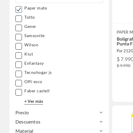
Paper mate
Totto
Gener
PAPER M
Samsonite
Boligra
Punta F
Wilson
Por 212
Kiut
$ 7.99
Enfantasy
$ 9.990
Tecnohogar js
Offi esco
Faber castell
+ Ver más
Precio
Descuentos
Material