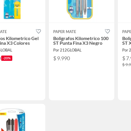
ATE
PAPER MATE
PAP
fos Kilometrico Gel
Boligrafos Kilometrico 100
Boli
ina X3 Colores
ST Punta Fina X3 Negro
ST X
GLOBAL
Por 212GLOBAL
Por 
0
$ 9.990
$ 7
-20%
$ 9.