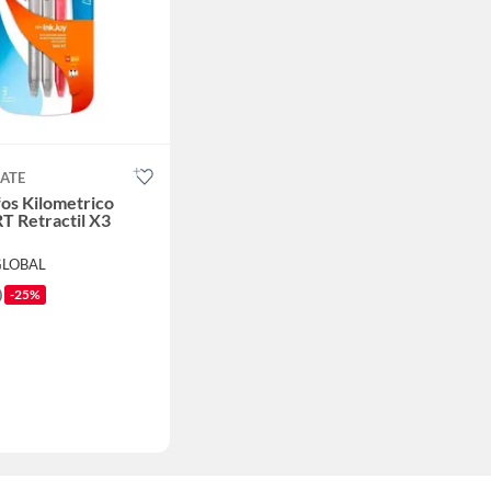
ATE
fos Kilometrico
RT Retractil X3
GLOBAL
0
-25%