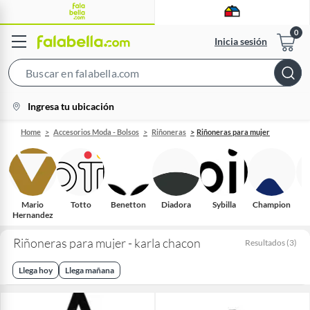
Inicia sesión
Search
Bar
location-
Ingresa tu ubicación
icon
Home
Accesorios Moda - Bolsos
Riñoneras
Riñoneras para mujer
Mario
Totto
Benetton
Diadora
Sybilla
Champion
Hernandez
A
Riñoneras para mujer - karla chacon
Resultados
(
3
)
Llega hoy
Llega mañana