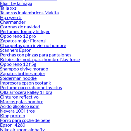
Elixir by la maga
Talla xxs
Taladros inalambricos Makita
Hp ryzen 5
Charmander
Coronas de navidad
Perfumes Tommy hilfiger
Oppo reno 12 pro
Zapatos mujer Fiorenzi
Chaquetas para invierno hombre
Scanners Epson
Perchas con pinzas para pantalones
Relojes de moda para hombre Naviforce
Oppo reno 12 f 5g
Shampoo elvive morado
Zapatos botines mujer
Spiderman hoodie
Impresora epson ecotank
Perfume paco rabanne invictus
Olla arrocera kalley 1 libra
Cinturon reflectivo
Marcos gafas hombre
Acido glicolico isdin
Nevera 100 litros
King protein
Forro para coche de bebe
Epson l4260
Nike air zoom alphafly