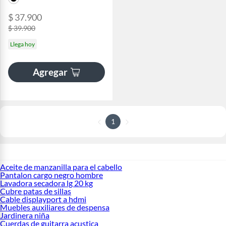
$ 37.900
$ 39.900
Llega hoy
Agregar
1
Aceite de manzanilla para el cabello
Pantalon cargo negro hombre
Lavadora secadora lg 20 kg
Cubre patas de sillas
Cable displayport a hdmi
Muebles auxiliares de despensa
Jardinera niña
Cuerdas de guitarra acustica