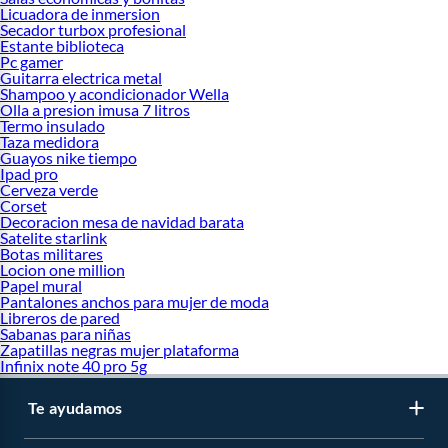
Licuadora de inmersion
Secador turbox profesional
Estante biblioteca
Pc gamer
Guitarra electrica metal
Shampoo y acondicionador Wella
Olla a presion imusa 7 litros
Termo insulado
Taza medidora
Guayos nike tiempo
Ipad pro
Cerveza verde
Corset
Decoracion mesa de navidad barata
Satelite starlink
Botas militares
Locion one million
Papel mural
Pantalones anchos para mujer de moda
Libreros de pared
Sabanas para niñas
Zapatillas negras mujer plataforma
Infinix note 40 pro 5g
Te ayudamos