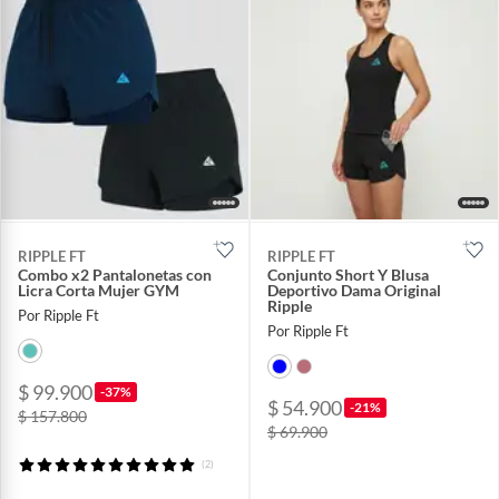
RIPPLE FT
RIPPLE FT
Combo x2 Pantalonetas con
Conjunto Short Y Blusa
Licra Corta Mujer GYM
Deportivo Dama Original
Ripple
Por Ripple Ft
Por Ripple Ft
$ 99.900
-37%
$ 54.900
-21%
$ 157.800
$ 69.900
(2)