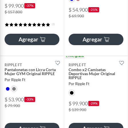
$ 99.900
-37%
$ 54.900
-21%
$ 157.800
$ 69.900
(2)
Agregar
Agregar
Envío
gratis
RIPPLE FT
RIPPLE FT
Pantalonetas con Licra Corta
Combo x2 Camisetas
Mujer GYM Original RIPPLE
Deportivas Mujer Original
RIPPLE
Por Ripple Ft
Por Ripple Ft
$ 53.900
-33%
$ 99.900
-29%
$ 79.900
$ 139.900