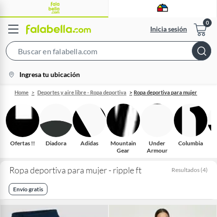
Inicia sesión
Search
Bar
location-
Ingresa tu ubicación
icon
Home
Deportes y aire libre - Ropa deportiva
Ropa deportiva para mujer
Ofertas !!
Diadora
Adidas
Mountain
Under
Columbia
Gear
Armour
Ropa deportiva para mujer - ripple ft
Resultados
(
4
)
Envío gratis