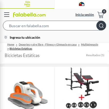
Inicia sesión
Search
Bar
location-
Ingresa tu ubicación
icon
Home
Deportes y aire libre - Fitness y Gimnasio en casa
Multigimnasio
Bicicletas Estáticas
Bicicletas Estáticas
Resultados
(
5
)