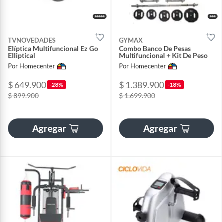
TVNOVEDADES
GYMAX
Elíptica Multifuncional Ez Go
Combo Banco De Pesas
Elliptical
Multifuncional + Kit De Peso
Por Homecenter
Por Homecenter
$ 649.900
$ 1.389.900
-28%
-18%
$ 899.900
$ 1.699.900
Agregar
Agregar