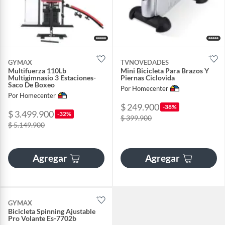
GYMAX
TVNOVEDADES
Multifuerza 110Lb
Mini Bicicleta Para Brazos Y
Multigimnasio 3 Estaciones-
Piernas Ciclovida
Saco De Boxeo
Por Homecenter
Por Homecenter
$ 249.900
-38%
$ 3.499.900
-32%
$ 399.900
$ 5.149.900
Agregar
Agregar
GYMAX
Bicicleta Spinning Ajustable
Pro Volante Es-7702b