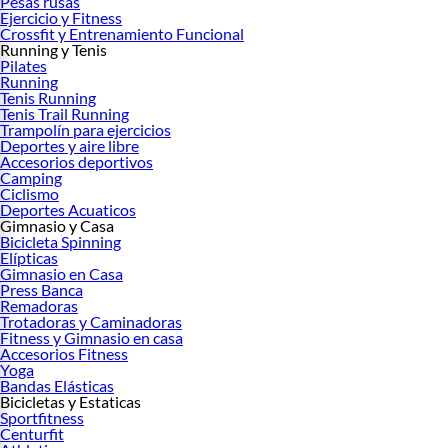
Pesas rusas
Ejercicio y Fitness
Crossfit y Entrenamiento Funcional
Running y Tenis
Pilates
Running
Tenis Running
Tenis Trail Running
Trampolín para ejercicios
Deportes y aire libre
Accesorios deportivos
Camping
Ciclismo
Deportes Acuaticos
Gimnasio y Casa
Bicicleta Spinning
Elípticas
Gimnasio en Casa
Press Banca
Remadoras
Trotadoras y Caminadoras
Fitness y Gimnasio en casa
Accesorios Fitness
Yoga
Bandas Elásticas
Bicicletas y Estaticas
Sportfitness
Centurfit