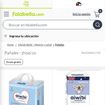
Inicia sesión
Search
Bar
location-
Ingresa tu ubicación
icon
Home
Mundo Bebé - Higiene y salud
Pañales
Pañales - zhopi co
Resultados
(
16
)
Envío gratis