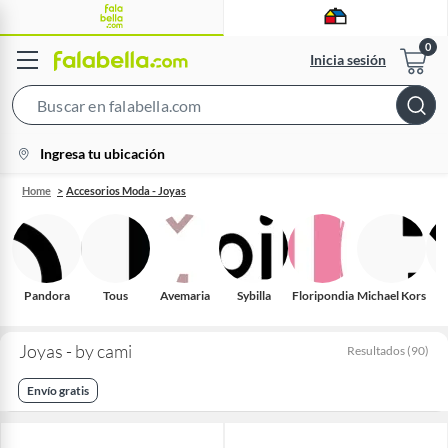
Inicia sesión
Search
Bar
location-
Ingresa tu ubicación
icon
Home
Accesorios Moda - Joyas
Pandora
Tous
Avemaria
Sybilla
Floripondia
Michael Kors
Joyas - by cami
Resultados
(
90
)
Envío gratis