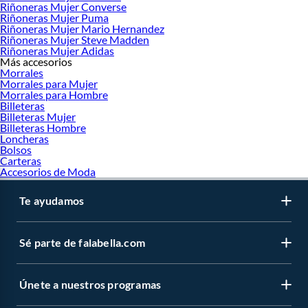
Riñoneras Mujer Converse
Riñoneras Mujer Puma
Riñoneras Mujer Mario Hernandez
Riñoneras Mujer Steve Madden
Riñoneras Mujer Adidas
Más accesorios
Morrales
Morrales para Mujer
Morrales para Hombre
Billeteras
Billeteras Mujer
Billeteras Hombre
Loncheras
Bolsos
Carteras
Accesorios de Moda
Te ayudamos
Sé parte de falabella.com
Únete a nuestros programas