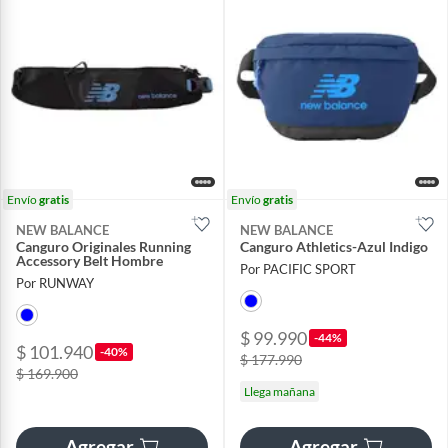
Envío
gratis
Envío
gratis
NEW BALANCE
NEW BALANCE
Canguro Originales Running
Canguro Athletics-Azul Indigo
Accessory Belt Hombre
Por PACIFIC SPORT
Por RUNWAY
$ 99.990
-44%
$ 101.940
-40%
$ 177.990
$ 169.900
Llega mañana
Agregar
Agregar