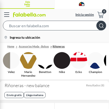
Inicia sesión
Search
Bar
location-
Ingresa tu ubicación
icon
Home
Accesorios Moda - Bolsos
Riñoneras
Velez
Mario
Benetton
Nike
Ecko
Champion
S
Hernandez
Riñoneras - new balance
Resultados
(
8
)
Envío gratis
Llega mañana