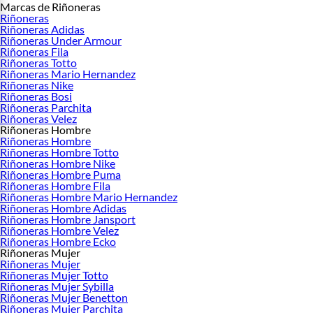
Marcas de Riñoneras
Riñoneras
Riñoneras Adidas
Riñoneras Under Armour
Riñoneras Fila
Riñoneras Totto
Riñoneras Mario Hernandez
Riñoneras Nike
Riñoneras Bosi
Riñoneras Parchita
Riñoneras Velez
Riñoneras Hombre
Riñoneras Hombre
Riñoneras Hombre Totto
Riñoneras Hombre Nike
Riñoneras Hombre Puma
Riñoneras Hombre Fila
Riñoneras Hombre Mario Hernandez
Riñoneras Hombre Adidas
Riñoneras Hombre Jansport
Riñoneras Hombre Velez
Riñoneras Hombre Ecko
Riñoneras Mujer
Riñoneras Mujer
Riñoneras Mujer Totto
Riñoneras Mujer Sybilla
Riñoneras Mujer Benetton
Riñoneras Mujer Parchita