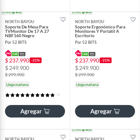
Envío
gratis
Envío
gratis
NORTH BAYOU
NORTH BAYOU
Soporte De Mesa Para
Soporte Ergonómico Para
TVMonitor De 17 A 27
Monitores Y Portátil A
NBF160 Negro
Escritorio
Por 52 BITS
Por 52 BITS
$ 237.990
$ 237.990
-21%
-21%
$ 249.900
$ 249.900
$ 299.900
$ 299.900
Llega mañana
Llega mañana
(1)
Agregar
Agregar
Envío
gratis
NORTH BAYOU
NORTH BAYOU