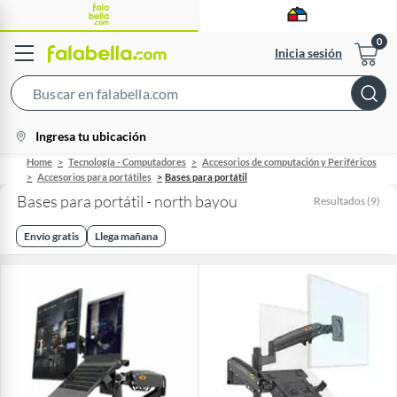
Inicia sesión
Search
Bar
location-
Ingresa tu ubicación
icon
Home
Tecnología - Computadores
Accesorios de computación y Periféricos
Accesorios para portátiles
Bases para portátil
Bases para portátil - north bayou
Resultados
(
9
)
Envío gratis
Llega mañana