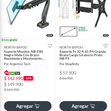
Envío
gratis
NORTH BAYOU
NORTH BAYOU
Soporte Monitor NB-F80
Soporte Tv 32 A 65 P4 Grande
Negro Mate Con Brazo
Brazo Largo Giratorio Preto
Resistente y Movimiento
NB P4
Fluido Para Monitores
Por Argentos Tech
Por Shopfinity
$ 57.900
$ 142.990
$ 66.900
-16%
$ 149.900
$ 169.900
Agregar
Agregar