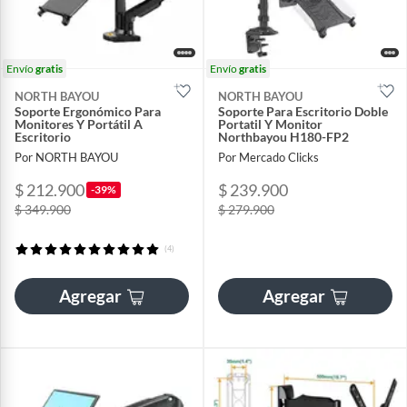
Envío
gratis
Envío
gratis
NORTH BAYOU
NORTH BAYOU
Soporte Ergonómico Para
Soporte Para Escritorio Doble
Monitores Y Portátil A
Portatil Y Monitor
Escritorio
Northbayou H180-FP2
Por NORTH BAYOU
Por Mercado Clicks
$ 212.900
$ 239.900
-39%
$ 349.900
$ 279.900
(4)
Agregar
Agregar