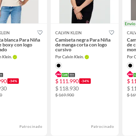
Enví
KLEIN
CALVIN KLEIN
CALV
a blanca Para Niña
Camiseta negra Para Niña
Cam
e boxy con logo
de manga corta con logo
de c
ado
cursivo
mon
n Klein.
Por Calvin Klein.
Por C
990
$ 111.990
$ 1
-34%
-34%
930
$ 118.930
$ 1
00
$ 169.900
$ 16
Patrocinado
Patrocinado