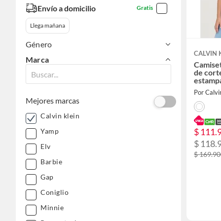
Envío a domicilio
Gratis
Llega mañana
Género
CALVIN 
Marca
Camiset
de cort
estamp
Por Calvi
Mejores marcas
Calvin klein
$ 111.
Yamp
$ 118.
Elv
$ 169.9
Barbie
Gap
Coniglio
Minnie