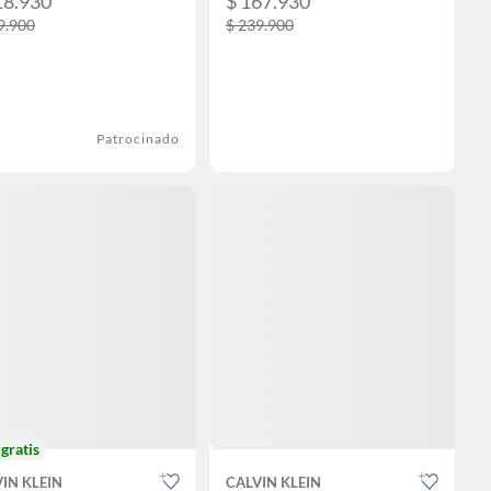
18.930
$ 167.930
9.900
$ 239.900
Patrocinado
o
gratis
IN KLEIN
CALVIN KLEIN