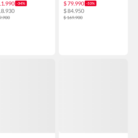
11.990
$ 79.990
-34%
-53%
18.930
$ 84.950
9.900
$ 169.900