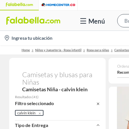
Menú
location-
Ingresa tu ubicación
icon
Home
Niños y Juguetería - Ropa infantil
Ropa para niñas
Camisetas 
Ordena
Recom
Camisetas y blusas para
Niñas
Camisetas Niña - calvin klein
Resultados
(
41
)
Filtro seleccionado
calvin klein
Tipo de Entrega