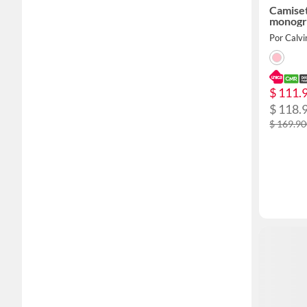
Camiset
monogr
Por Calvi
$ 111.
$ 118.
$ 169.9