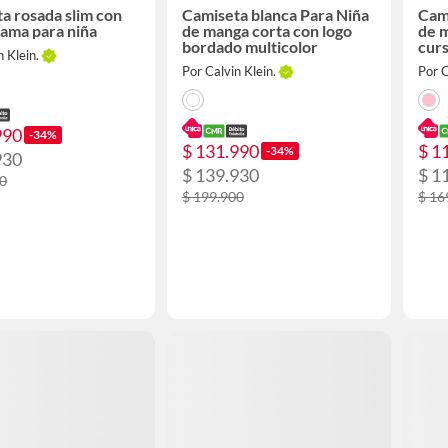
a rosada slim con
Camiseta blanca Para Niña
Cami
ama para niña
de manga corta con logo
de m
bordado multicolor
curs
n Klein.
Por Calvin Klein.
Por C
990
-34%
$ 131.990
$ 1
-34%
930
$ 139.930
$ 1
00
$ 199.900
$ 16