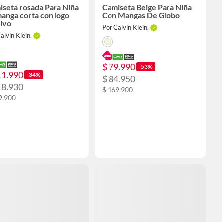
seta rosada Para Niña
Camiseta Beige Para Niña
anga corta con logo
Con Mangas De Globo
ivo
Por Calvin Klein.
alvin Klein.
$ 79.990
-53%
11.990
-34%
$ 84.950
18.930
$ 169.900
9.900