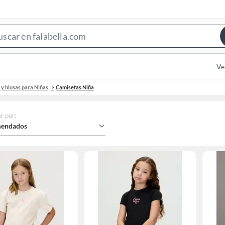
Search
Bar
Ve
y blusas para Niñas
Camisetas Niña
r por
:
endados