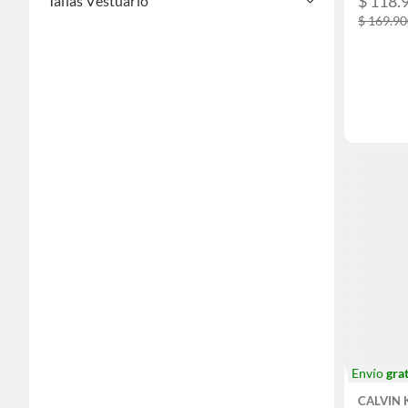
$ 118.
Tallas Vestuario
$ 169.9
Envío
grat
CALVIN 