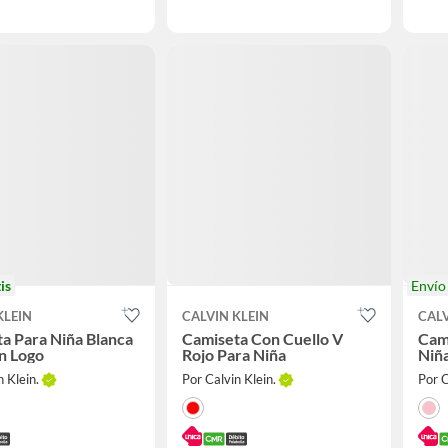
is
Enví
KLEIN
CALVIN KLEIN
CALV
a Para Niña Blanca
Camiseta Con Cuello V
Cami
n Logo
Rojo Para Niña
Niñ
n Klein.
Por Calvin Klein.
Por C