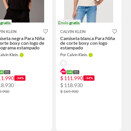
o
gratis
Envío
gratis
IN KLEIN
CALVIN KLEIN
iseta negra Para Niña
Camiseta blanca Para Niña
orte boxy con logo de
de corte boxy con logo
ograma estampado
estampado
alvin Klein.
Por Calvin Klein.
11.990
$ 111.990
-34%
-34%
18.930
$ 118.930
9.900
$ 169.900