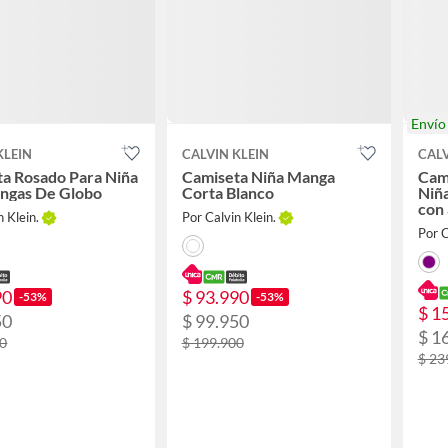
Enví
KLEIN
CALVIN KLEIN
CALV
a Rosado Para Niña
Camiseta Niña Manga
Cam
ngas De Globo
Corta Blanco
Niñ
con 
n Klein.
Por Calvin Klein.
Por C
90
$ 93.990
-53%
-53%
$ 1
50
$ 99.950
$ 1
00
$ 199.900
$ 23