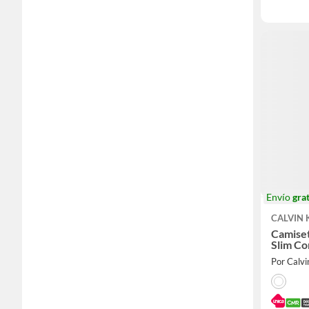
Envío
grat
CALVIN 
Camiset
Slim Co
Por Calvi