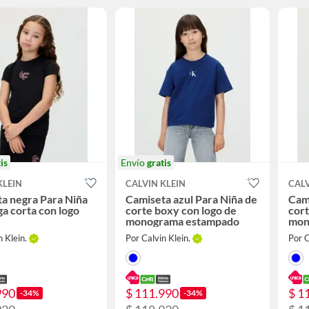
is
Envío
gratis
KLEIN
CALVIN KLEIN
CALV
a negra Para Niña
Camiseta azul Para Niña de
Cami
a corta con logo
corte boxy con logo de
cort
monograma estampado
mon
n Klein.
Por Calvin Klein.
Por C
990
$ 111.990
$ 1
-34%
-34%