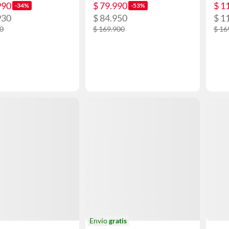
990
$ 79.990
$ 1
-34%
-53%
930
$ 84.950
$ 1
00
$ 169.900
$ 16
Envío
gratis