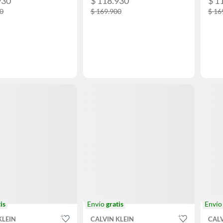
930
$ 118.930
$ 1
00
$ 169.900
$ 16
is
Envío
gratis
Enví
KLEIN
CALVIN KLEIN
CALV