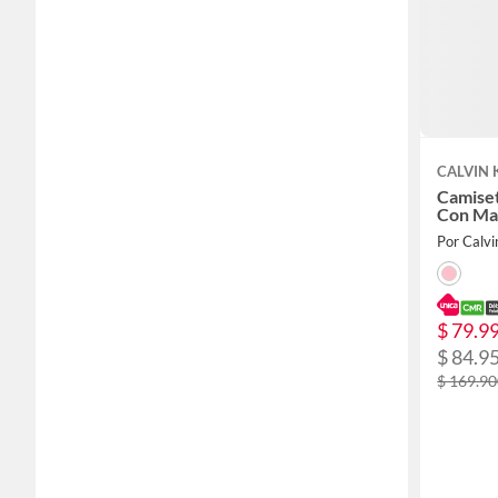
CALVIN 
Camiset
Con Ma
Por Calvi
$ 79.9
$ 84.9
$ 169.9