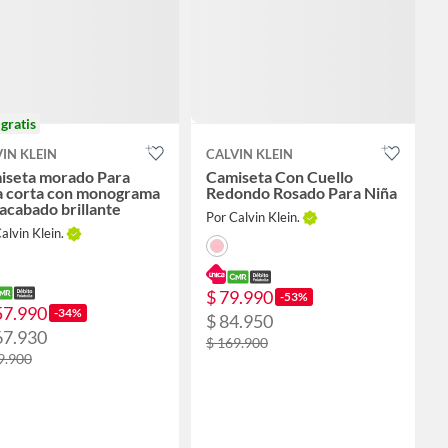
o
gratis
IN KLEIN
CALVIN KLEIN
iseta morado Para
Camiseta Con Cuello
a corta con monograma
Redondo Rosado Para Niña
acabado brillante
Por Calvin Klein.
alvin Klein.
$ 79.990
-53%
57.990
-34%
$ 84.950
67.930
$ 169.900
9.900