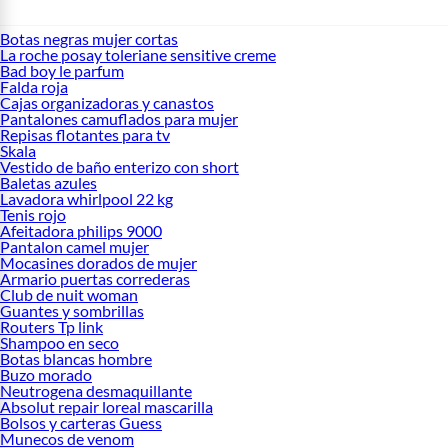
Botas negras mujer cortas
La roche posay toleriane sensitive creme
Bad boy le parfum
Falda roja
Cajas organizadoras y canastos
Pantalones camuflados para mujer
Repisas flotantes para tv
Skala
Vestido de baño enterizo con short
Baletas azules
Lavadora whirlpool 22 kg
Tenis rojo
Afeitadora philips 9000
Pantalon camel mujer
Mocasines dorados de mujer
Armario puertas correderas
Club de nuit woman
Guantes y sombrillas
Routers Tp link
Shampoo en seco
Botas blancas hombre
Buzo morado
Neutrogena desmaquillante
Absolut repair loreal mascarilla
Bolsos y carteras Guess
Munecos de venom