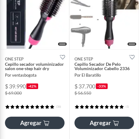
ONE STEP
ONE STEP
Cepillo secador voluminizador
Cepillo Secador De Pelo
salon one-step hair dry
Voluminizador Cabello 2336
Por ventasbogota
Por El Baratillo
$ 39.990
$ 37.700
-42%
-33%
$ 69.000
$ 56.550
(36)
(1)
Agregar
Agregar