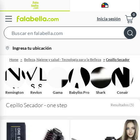
Inicia sesión
Search
Bar
location-
Ingresa tu ubicación
icon
Home
Belleza, higiene y salud - Tecnología para la Belleza
Cepillo Secador
Remington
Revlon
Gama
Babyliss Pro
Shark
Conair
D
Cepillo Secador - one step
Resultados
(
5
)