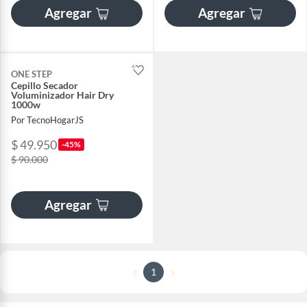
Agregar
Agregar
ONE STEP
Cepillo Secador
Voluminizador Hair Dry
1000w
Por TecnoHogarJS
$ 49.950
-45%
$ 90.000
Agregar
1