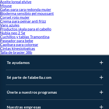
Aceite loreal elvive
Mouse
Gafas para cara redonda mujer
Bioderma sensibio gel moussant
Corset rojo mujer
Crema para peinar anti frizz
Vans azules
Productos skala para el cabello
Nubia neo 2 5g
Cuchillos y tablas Tramontina
Paseador para bebe
Capibara para colorear
Cintas kinesiologicas
Talla de brasier 38b
Te ayudamos
Sé parte de falabella.com
Únete a nuestros programas
Nuestras empresas